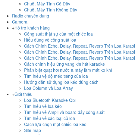
Chuột Máy Tính Có Dây
Chuột Máy Tính Không Dây
Radio chuyên dụng
Camera
Hỗ trợ khách hàng
Công suất thật sự của một chiếc loa
Hiểu đúng về công suất loa
Cách Chỉnh Echo, Delay, Repeat, Reverb Trên Loa Kara
Cách Chỉnh Echo, Delay, Repeat, Reverb Trên Loa Kara
Cách Chỉnh Echo, Delay, Repeat, Reverb Trên Loa Kara
Cách chỉnh hiệu ứng vang khi hát karaoke
Phân biệt quạt hơi nước & máy làm mát ko khí
Tìm hiểu vệ độ méo tiếng của loa
Hướng dẫn sử dụng loa kéo đúng cách
Loa Column và Loa Array
Giới thiệu
Loa Bluetooth Karaoke Qixi
Tìm hiểu về loa kéo
Tìm hiểu về Ampli và board đẩy công suất
Tìm hiểu về các loại củ loa
Cách lựa chọn một chiếc loa kéo
Site map