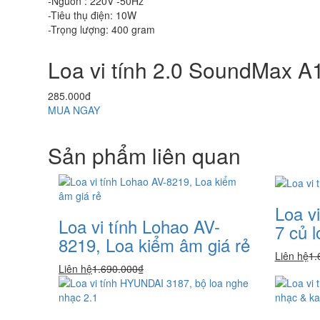
-Nguồn : 220V -50Hz
-Tiêu thụ điện: 10W
-Trọng lượng: 400 gram
Loa vi tính 2.0 SoundMax A
285.000đ
MUA NGAY
Sản phẩm liên quan
Loa v
Loa vi tính Lohao AV-
7 củ l
8219, Loa kiểm âm giá rẻ
Liên hệ
1.
Liên hệ
1.690.000₫