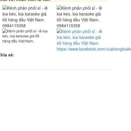
0984115358
0984115358
https://www.facebook.com/cuahangloak
Chia sẻ: