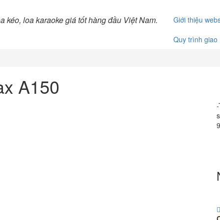
Giới thiệu webs
Quy trình giao
ax A150
-
s
9
C