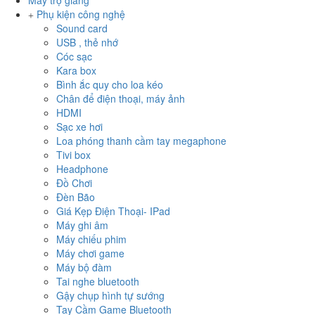
Máy trợ giảng
Phụ kiện công nghệ
Sound card
USB , thẻ nhớ
Cóc sạc
Kara box
Bình ắc quy cho loa kéo
Chân để điện thoại, máy ảnh
HDMI
Sạc xe hơi
Loa phóng thanh cầm tay megaphone
Tivi box
Headphone
Đồ Chơi
Đèn Bão
Giá Kẹp Điện Thoại- IPad
Máy ghi âm
Máy chiếu phim
Máy chơi game
Máy bộ đàm
Tai nghe bluetooth
Gậy chụp hình tự sướng
Tay Cầm Game Bluetooth