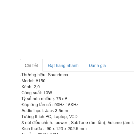
Chi tiết
Đặt hàng nhanh
Đánh giá
-Thương hiệu: Soundmax
-Model: A150
-Kênh: 2,0
-Công suất: 10W
-Tỷ số nén nhiễu:> 75 dB
-Đáp ứng tần số : 90Hz-16KHz
-Audio input: Jack 3.5mm
-Tương thích:PC, Laptop, VCD
-3 nút điều chỉnh: power , SubTone (âm tần), Volume (âm l
-Kích thước : 90 x 123 x 202.5 mm