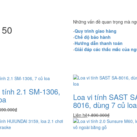
Những vấn đề quan trọng mà ngư
150
-
Quy trình giao hàng
-
Chế độ bảo hành
-
Hướng dẫn thanh toán
-
Giải đáp các thắc mắc của n
i tính 2.1 SM-1306,
Loa vi tính SAST S
oa
8016, dùng 7 củ loa
690.000₫
Liên hệ
1.890.000₫