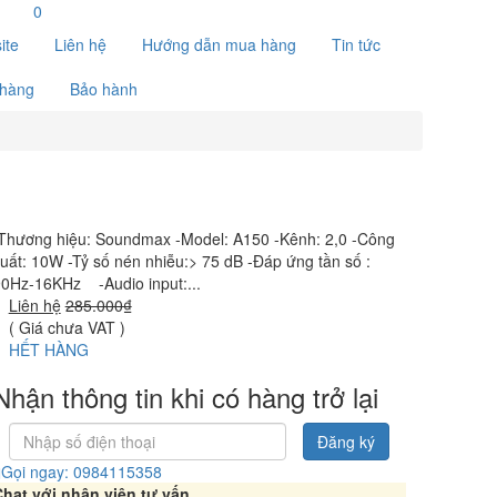
0
ite
Liên hệ
Hướng dẫn mua hàng
Tin tức
 hàng
Bảo hành
Thương hiệu: Soundmax -Model: A150 -Kênh: 2,0 -Công
uất: 10W -Tỷ số nén nhiễu:> 75 dB -Đáp ứng tần số :
0Hz-16KHz -Audio input:...
Liên hệ
285.000₫
( Giá chưa VAT )
HẾT HÀNG
Nhận thông tin khi có hàng trở lại
Đăng ký
Gọi ngay: 0984115358
hat với nhân viên tư vấn