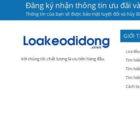
Đăng ký nhận thông tin ưu đãi v
Thông tin của bạn sẽ được bảo mật tuyệt đối và hủy đă
GIỚI 
Loa Blu
Với chúng tôi ,chất lượng là ưu tiên hàng đầu.
Tìm hiể
Tìm hiể
Tìm hiểu
Cách lự