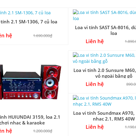
 tính 2.1 SM-1306, 7 củ loa
Loa vi tính SAST SA-8016, d
loa
ên hệ
1.690.000₫
Liên hệ
1.890
Loa vi tính 2.0 Sunsure M60, 
vỏ ngoài bằng gỗ
Liên hệ
890.
Loa vi tính Soundmax A970,
tính HUIUNDAI 3159, loa 2.1
nhạc 2.1, RMS 40W
chơi nhạc & karaoke
Liên hệ
1.190
ên hệ
1.200.000₫