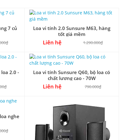
ùng 7 củ
Loa vi tính 2.0 Sunsure M63, hàng
tốt giá mềm
Liên hệ
.000₫
1.290.000₫
loa 2.0 -
Loa vi tính Sunsure Q60, bộ loa có
chất lượng cao - 70W
Liên hệ
000₫
790.000₫
 loa nghe
.000₫