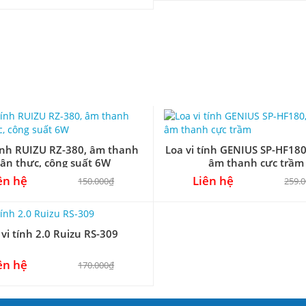
tính RUIZU RZ-380, âm thanh
Loa vi tính GENIUS SP-HF180,
ân thực, công suất 6W
âm thanh cực trầm
ên hệ
Liên hệ
150.000₫
259.
 vi tính 2.0 Ruizu RS-309
ên hệ
170.000₫