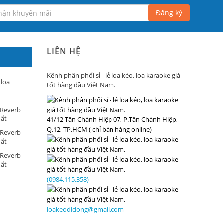
Đăng ký
LIÊN HỆ
Kênh phân phối sỉ - lẻ loa kéo, loa karaoke giá
 loa
tốt hàng đầu Việt Nam.
 Reverb
hất
41/12 Tân Chánh Hiệp 07, P.Tân Chánh Hiệp,
Q.12, TP.HCM ( chỉ bán hàng online)
 Reverb
hất
 Reverb
hất
(0984.115.358)
loakeodidong@gmail.com