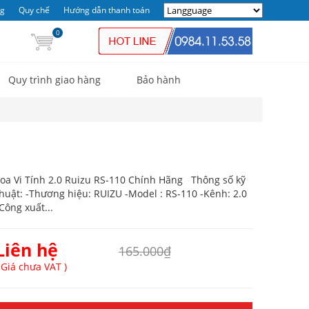
ng
Quy chế
Hướng dẫn thanh toán
0
Quy trình giao hàng
Bảo hành
oa Vi Tính 2.0 Ruizu RS-110 Chính Hãng Thông số kỹ
huật: -Thương hiệu: RUIZU -Model : RS-110 -Kênh: 2.0
Công xuất...
Liên hệ
165.000₫
 Giá chưa VAT )