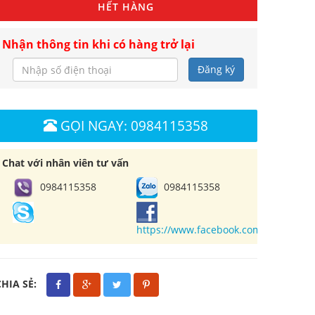
HẾT HÀNG
Nhận thông tin khi có hàng trở lại
Đăng ký
GỌI NGAY: 0984115358
Chat với nhân viên tư vấn
0984115358
0984115358
https://www.facebook.com/cuahangl
CHIA SẺ: