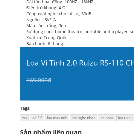
-Dải tần hoạt động: 100HZ - 18kHZ
-Điện trở kháng: 4 Ω.
-Công xuất nghe cho tai : >_ 60dB.
-Nguồn : 5V/1A
-Màu sắc: trắng, đen
-Sử dụng cho : home theatre, portable audio player, sma
-Xuất xứ: Trung Quốc
-Bảo hành: 6 tháng.
Loa Vi Tính 2.0 Ruizu RS-110 C
165.000đ
Tags:
loa
loa 2.0
loa may tinh
loa nghe nhac
loa nhac
loa ruizu
Sản phẩm liên quan