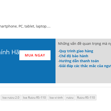
rtphone, PC, tablet, laptop....
Những vấn đề quan trọng mà ng
hính Hãng
-
Quy trình giao hàng
MUA NGAY
-
Chế độ bảo hành
-
Hướng dẫn thanh toán
-
Giải đáp các thắc mắc của ng
loa ruizu 2.0
loa Ruizu RS-110
loa vi tinh
ruizu
Ruizu RS-110