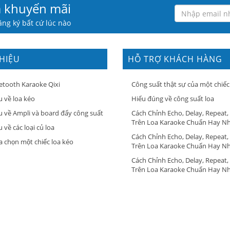
à khuyến mãi
ng ký bất cứ lúc nào
THIỆU
HỖ TRỢ KHÁCH HÀNG
etooth Karaoke Qixi
Công suất thật sự của một chiếc
u về loa kéo
Hiểu đúng về công suất loa
u về Ampli và board đẩy công suất
Cách Chỉnh Echo, Delay, Repeat,
Trên Loa Karaoke Chuẩn Hay N
 về các loại củ loa
Cách Chỉnh Echo, Delay, Repeat,
a chọn một chiếc loa kéo
Trên Loa Karaoke Chuẩn Hay N
Cách Chỉnh Echo, Delay, Repeat,
Trên Loa Karaoke Chuẩn Hay N