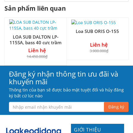
Sản phẩm liên quan
Loa SUB ORIS O-155
LOA SUB DALTON LP-
115SA, bass 40 cực trầm
Liên hệ
Liên hệ
3.900.000₫
14.450.000₫
Đăng ký nhận thông tin ưu đãi và
khuyến mãi
Thông tin của bạn sẽ được bảo mật tuyệt đối và hủy đăng
ký bất cứ lúc nào
Đăng ký
GIỚI THIỆU