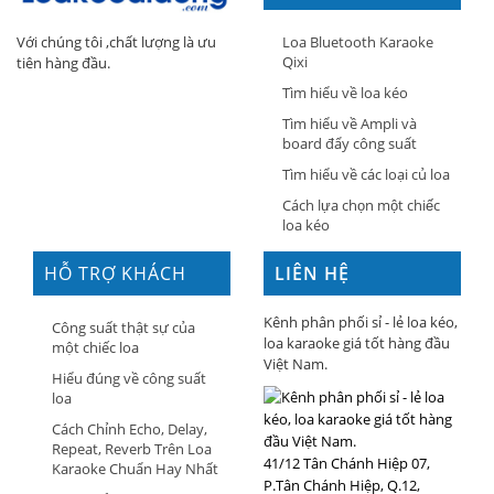
Loa Bluetooth Karaoke
Với chúng tôi ,chất lượng là ưu
Qixi
tiên hàng đầu.
Tìm hiểu về loa kéo
Tìm hiểu về Ampli và
board đẩy công suất
Tìm hiểu về các loại củ loa
Cách lựa chọn một chiếc
loa kéo
HỖ TRỢ KHÁCH
LIÊN HỆ
HÀNG
Kênh phân phối sỉ - lẻ loa kéo,
Công suất thật sự của
loa karaoke giá tốt hàng đầu
một chiếc loa
Việt Nam.
Hiểu đúng về công suất
loa
Cách Chỉnh Echo, Delay,
Repeat, Reverb Trên Loa
41/12 Tân Chánh Hiệp 07,
Karaoke Chuẩn Hay Nhất
P.Tân Chánh Hiệp, Q.12,