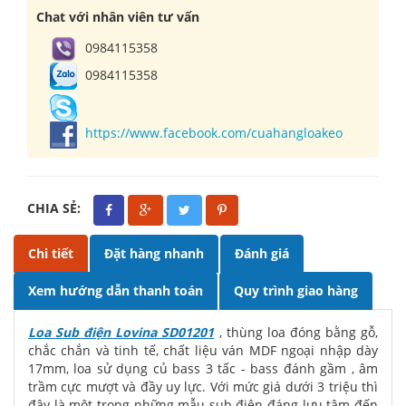
Chat với nhân viên tư vấn
0984115358
0984115358
https://www.facebook.com/cuahangloakeo
CHIA SẺ:
Chi tiết
Đặt hàng nhanh
Đánh giá
Xem hướng dẫn thanh toán
Quy trình giao hàng
Loa Sub điện Lovina SD01201
, thùng loa đóng bằng gỗ,
chắc chắn và tinh tế, chất liệu ván MDF ngoại nhập dày
17mm, loa sử dụng củ bass 3 tấc - bass đánh gầm , âm
trầm cực mượt và đầy uy lực. Với mức giá dưới 3 triệu thì
đây là một trong những mẫu sub điện đáng lưu tâm đến