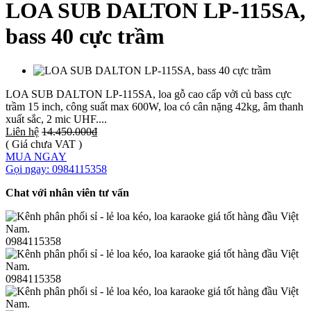
LOA SUB DALTON LP-115SA,
bass 40 cực trầm
LOA SUB DALTON LP-115SA, loa gỗ cao cấp vởi củ bass cực
trầm 15 inch, công suất max 600W, loa có cân nặng 42kg, âm thanh
xuất sắc, 2 mic UHF....
Liên hệ
14.450.000₫
( Giá chưa VAT )
MUA NGAY
Gọi ngay: 0984115358
Chat với nhân viên tư vấn
0984115358
0984115358