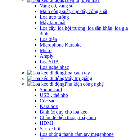
Điện tử, điện máy
Vang cơ, vang số
Main công suất, cục đẩy công suất
Loa treo tường
Máy làm mát
Loa cây, loa hội trường, loa sân khấu, loa gia
đinh
Loa điện
Microphone Karaoke
Micro
Amply
Loa SUB
Loa nghe nhạc
Loa xách tay
Máy trợ giảng
Phụ kiện công nghệ
Sound card
USB , thẻ nhớ
Cóc sạc
Kara box
Bình ắc quy cho loa kéo
Chân để điện thoại, máy ảnh
HDMI
Sạc xe hơi
Loa phóng thanh cầm tay megaphone