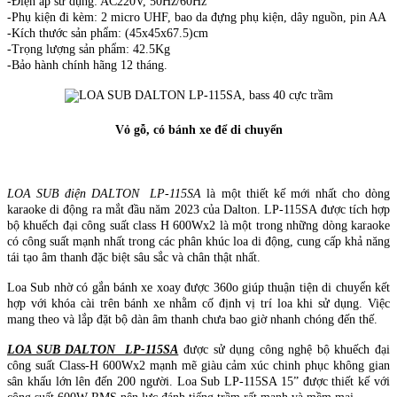
-Điện áp sử dụng: AC220V, 50Hz/60Hz
-Phụ kiện đi kèm: 2 micro UHF, bao da đựng phụ kiện, dây nguồn, pin AA
-Kích thước sản phẩm: (45x45x67.5)cm
-Trọng lượng sản phẩm: 42.5Kg
-Bảo hành chính hãng 12 tháng.
Vỏ gỗ, có bánh xe để di chuyển
LOA SUB điện DALTON LP-115SA
là một thiết kế mới nhất cho dòng
karaoke di động ra mắt đầu năm 2023 của Dalton. LP-115SA được tích hợp
bộ khuếch đại công suất class H 600Wx2 là một trong những dòng karaoke
có công suất mạnh nhất trong các phân khúc loa di động, cung cấp khả năng
tái tạo âm thanh đặc biệt sâu sắc và chân thật nhất.
Loa Sub nhờ có gắn bánh xe xoay được 360o giúp thuận tiện di chuyển kết
hợp với khóa cài trên bánh xe nhằm cố định vị trí loa khi sử dụng. Việc
mang theo và lắp đặt bộ dàn âm thanh chưa bao giờ nhanh chóng đến thế.
LOA SUB DALTON LP-115SA
được sử dụng công nghệ bộ khuếch đại
công suất Class-H 600Wx2 mạnh mẽ giàu cảm xúc chinh phục không gian
sân khấu lớn lên đến 200 người. Loa Sub LP-115SA 15” được thiết kế với