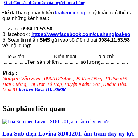
-
Giải đáp các thắc mắc của người mua hàng
Để đặt hàng nhanh trên
loakeodidong
, quý khách có thể đặt
qua những kênh sau:
1. Zalo :
0984.11.53.58
3. facebook :
https://www.facebook.com/cuahangloakeo
5. Soạn tin nhắn
SMS
gửi vào số điện thoại
0984.11.53.58
với nội dung:
- Họ & tên: ......................Điện thoại: ................địa chỉ:
....................Tên sản phẩm:.................số lượng......................
Ví dụ :
Nguyễn Văn Sơn , 0909123455 ,
29 Kim Đồng, Tổ dân phố
Hạp Cường, Thị Trấn Tô Hạp, Huyện Khánh Sơn, Khánh Hòa.
Mua 01
loa kéo Bose DK-6868C
.
Sản phẩm liên quan
Loa Sub điện Lovina SD01201, âm trầm đầy uy lực