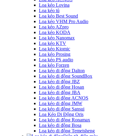
Loa kéo Lovina
Loa kéo tủ
Loa kéo Best Sound
Loa kéo VHM Pro Audio
Loa kéo AZpro
Loa kéo KODA
Loa kéo Nanomax
Loa kéo KTV
Loa kéo Kiomic
Loa kéo Prosing
Loa kéo PS audio
Loa kéo Forzen
Loa kéo di động Dalton
Loa kéo di động SoundBox
Loa kéo di động JBZ
Loa kéo di động Hosan
Loa kéo di động JBA
Loa kéo di động ACNOS
Loa kéo di động JMW
Loa kéo di động Sansui
Loa Kéo Di Động Oris
Loa kéo di động Ronamax
Loa kéo di động Bosa
Loa kéo di động Temeisheng