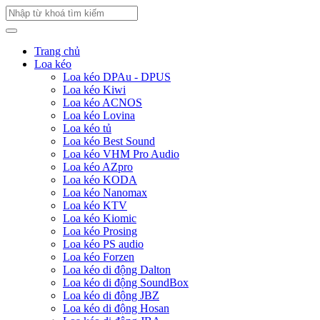
Trang chủ
Loa kéo
Loa kéo DPAu - DPUS
Loa kéo Kiwi
Loa kéo ACNOS
Loa kéo Lovina
Loa kéo tủ
Loa kéo Best Sound
Loa kéo VHM Pro Audio
Loa kéo AZpro
Loa kéo KODA
Loa kéo Nanomax
Loa kéo KTV
Loa kéo Kiomic
Loa kéo Prosing
Loa kéo PS audio
Loa kéo Forzen
Loa kéo di động Dalton
Loa kéo di động SoundBox
Loa kéo di động JBZ
Loa kéo di động Hosan