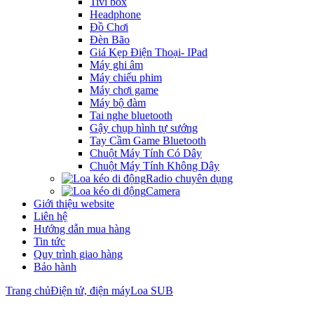
Tivi box
Headphone
Đồ Chơi
Đèn Bão
Giá Kẹp Điện Thoại- IPad
Máy ghi âm
Máy chiếu phim
Máy chơi game
Máy bộ đàm
Tai nghe bluetooth
Gậy chụp hình tự sướng
Tay Cầm Game Bluetooth
Chuột Máy Tính Có Dây
Chuột Máy Tính Không Dây
Radio chuyên dụng
Camera
Giới thiệu website
Liên hệ
Hướng dẫn mua hàng
Tin tức
Quy trình giao hàng
Bảo hành
Trang chủ
Điện tử, điện máy
Loa SUB