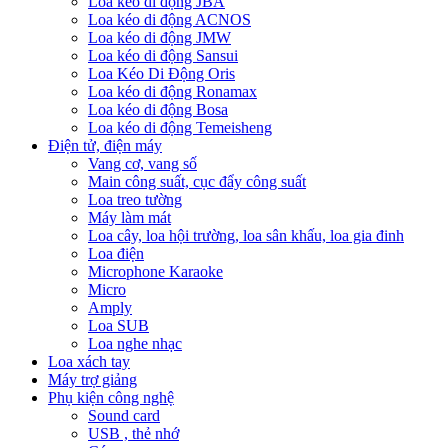
Loa kéo di động JBA
Loa kéo di động ACNOS
Loa kéo di động JMW
Loa kéo di động Sansui
Loa Kéo Di Động Oris
Loa kéo di động Ronamax
Loa kéo di động Bosa
Loa kéo di động Temeisheng
Điện tử, điện máy
Vang cơ, vang số
Main công suất, cục đẩy công suất
Loa treo tường
Máy làm mát
Loa cây, loa hội trường, loa sân khấu, loa gia đinh
Loa điện
Microphone Karaoke
Micro
Amply
Loa SUB
Loa nghe nhạc
Loa xách tay
Máy trợ giảng
Phụ kiện công nghệ
Sound card
USB , thẻ nhớ