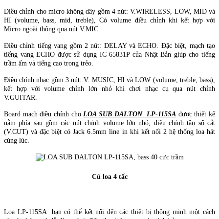
Điều chỉnh cho micro không dây gồm 4 nút: V.WIRELESS, LOW, MID và
HI (volume, bass, mid, treble), Có volume điều chỉnh khi kết hợp với
Micro ngoài thông qua nút V.MIC.
Điều chỉnh tiếng vang gồm 2 nút: DELAY và ECHO. Đặc biệt, mạch tạo
tiếng vang ECHO được sử dụng IC 65831P của Nhật Bản giúp cho tiếng
trầm ấm và tiếng cao trong trẻo.
Điều chỉnh nhạc gồm 3 nút: V. MUSIC, HI và LOW (volume, treble, bass),
kết hợp với volume chỉnh lớn nhỏ khi chơi nhạc cụ qua nút chỉnh
V.GUITAR.
Board mạch điều chỉnh cho
LOA SUB DALTON LP-115SA
được thiết kế
nằm phía sau gồm các nút chỉnh volume lớn nhỏ, điều chỉnh tần số cắt
(V.CUT) và đặc biệt có Jack 6.5mm line in khi kết nối 2 hệ thống loa hát
cùng lúc.
Củ loa 4 tấc
Loa LP-115SA bạn có thể kết nối đến các thiết bị thông minh một cách