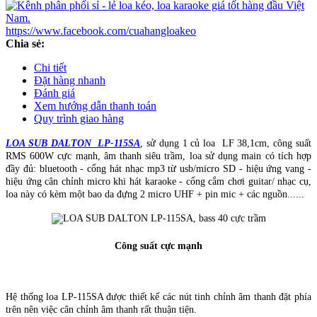
https://www.facebook.com/cuahangloakeo
Chia sẻ:
Chi tiết
Đặt hàng nhanh
Đánh giá
Xem hướng dẫn thanh toán
Quy trình giao hàng
LOA SUB DALTON LP-115SA
, sử dụng 1 củ loa LF 38,1cm, công suất
RMS 600W cực mạnh, âm thanh siêu trầm, loa sử dụng main có tích hợp
đầy đủ: bluetooth - cổng hát nhạc mp3 từ usb/micro SD - hiệu ứng vang -
hiệu ứng cân chỉnh micro khi hát karaoke - cổng cắm chơi guitar/ nhạc cụ,
loa này có kèm một bao da đựng 2 micro UHF + pin mic + các nguồn......
Công suất cực mạnh
Hệ thống loa LP-115SA được thiết kế các nút tinh chỉnh âm thanh đặt phía
trên nên việc cân chỉnh âm thanh rất thuận tiện.