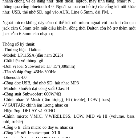
nhanh chóng và dễ dàng như: điện thoại, laptop, máy tính bảng, smart tv…
thông qua cổng bluetooth 4.0. Ngoài ra loa còn hỗ trợ các cổng kết nối khác
như: USB, thẻ nhớ SD, ngỏ vào AUX, Line 6.5mm, đài FM…
Ngoài micro không dây còn có thể kết nối micro ngoài với loa khi cần qua
jack cắm 6.5mm trên mặt điều khiển, đồng thời Dalton còn hỗ trợ thêm một
jack cắm 6.5mm cho nhạc cụ.
Thông số kỹ thuật:
-Thương hiệu: Dalton
-Model: LP115SA (đầu năm 2023)
-Chất liệu vỏ thùng: gỗ
-Đơn vị loa: Subwoofer: LF 15″(380mm)
-Tần số đáp ứng: 45Hz-300Hz
-Blueooth 4.0
-Cổng đọc USB, thẻ nhớ SD: hát nhạc MP3
-Module khuếch đại công suất:Class H
-Công suất Subwoofer: 600W/4Ω
-Chỉnh nhạc: V Music ( âm lượng), Hi ( treble), LOW ( bass)
-V.GUITAR: chỉnh âm lượng nhạc cụ
-Hiệu ứng: DELAY và ECHO
-Chỉnh micro: V.MIC, V.WIRELESS, LOW, MID và HI (volume, bass,
mid, treble)
-Cổng 6 li: cắm micro có dây & nhạc cụ
-Cổng kết nối Input/output: XLR