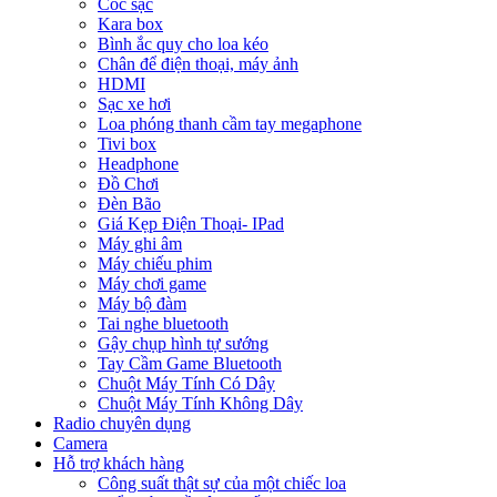
Cóc sạc
Kara box
Bình ắc quy cho loa kéo
Chân để điện thoại, máy ảnh
HDMI
Sạc xe hơi
Loa phóng thanh cầm tay megaphone
Tivi box
Headphone
Đồ Chơi
Đèn Bão
Giá Kẹp Điện Thoại- IPad
Máy ghi âm
Máy chiếu phim
Máy chơi game
Máy bộ đàm
Tai nghe bluetooth
Gậy chụp hình tự sướng
Tay Cầm Game Bluetooth
Chuột Máy Tính Có Dây
Chuột Máy Tính Không Dây
Radio chuyên dụng
Camera
Hỗ trợ khách hàng
Công suất thật sự của một chiếc loa