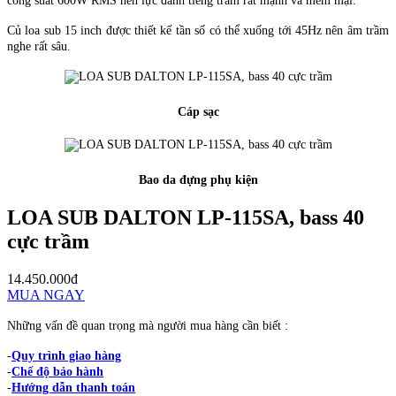
công suất 600W RMS nên lực đánh tiếng trầm rất mạnh và mềm mại.
Củ loa sub 15 inch được thiết kế tần số có thể xuống tới 45Hz nên âm trầm
nghe rất sâu.
Cáp sạc
Bao da đựng phụ kiện
LOA SUB DALTON LP-115SA, bass 40
cực trầm
14.450.000đ
MUA NGAY
Những vấn đề quan trọng mà người mua hàng cần biết :
-
Quy trình giao hàng
-
Chế độ bảo hành
-
Hướng dẫn thanh toán