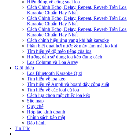
Hiểu đúng về công suất loa
Cách Chỉnh Echo, Delay, Repeat, Reverb Trên Loa
Karaoke Chuẩn Hay Nhất
Cách Chỉnh Echo, Delay, Repeat, Reverb Trên Loa
Karaoke Chuẩn Hay Nhất
Cách Chỉnh Echo, Delay, Repeat, Reverb Trên Loa
Karaoke Chuẩn Hay Nhất
Cách chỉnh hiệu ứng vang khi hát karaoke
Phân biệt quạt hơi nước & máy làm mát ko khí
Tìm hiểu vệ độ méo tiếng của loa
Hướng dẫn sử dụng loa kéo đúng cách
Loa Column và Loa Array
Giới thiệu
Loa Bluetooth Karaoke Qixi
Tìm hiểu về loa kéo
Tìm hiểu về Ampli và board đẩy công suất
Tìm hiểu về các loại củ loa
Cách lựa chọn một chiếc loa kéo
Site map
Quy chế
Hợp tác kinh doanh
Chính sách bảo mật
Bảo hành
Tin Tức