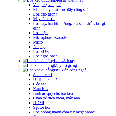
Điện tử, điện máy
Vang cơ, vang số
Main công suất, cục đẩy công suất
Loa treo tường
Máy làm mát
Loa cây, loa hội trường, loa sân khấu, loa gia
đinh
Loa điện
Microphone Karaoke
Micro
Amply
Loa SUB
Loa nghe nhạc
Loa xách tay
Máy trợ giảng
Phụ kiện công nghệ
Sound card
USB , thẻ nhớ
Cóc sạc
Kara box
Bình ắc quy cho loa kéo
Chân để điện thoại, máy ảnh
HDMI
Sạc xe hơi
Loa phóng thanh cầm tay megaphone