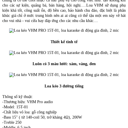
chúng ta có thể chơi nhạc/ ca hát/ phụ vụ cho công việc như: tạo không khí
cho các sự kiện, quảng bá, bán hàng, hội nghị.....Loa VHM sử dụng phụ
kiện khá tốt, công suất ổn, độ bền cao, bảo hành chu đáo, đặc biệt là phân
khúc giá chỉ ở mức trung bình nên ai ai cũng có thể tậu một em này về hát
cho vui nhà - vui cửa hay đáp ứng cho các nhu cầu khác....
Thiết kế tinh tế
Luôn có 3 màu lưới: xám, vàng, đen
Loa kéo 3 đường tiếng
Thông số kỹ thuật:
-Thương hiệu: VHM Pro audio
-Model: 15T-01
-Chất liệu vỏ loa: gỗ công nghiệp
-Bass 15" ( từ 140-coil 50, trở kháng 4Ω), 200W
-Treble 250
-Middle: 6.5 inch