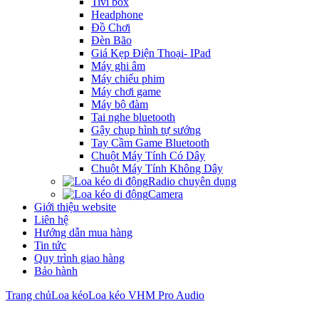
Tivi box
Headphone
Đồ Chơi
Đèn Bão
Giá Kẹp Điện Thoại- IPad
Máy ghi âm
Máy chiếu phim
Máy chơi game
Máy bộ đàm
Tai nghe bluetooth
Gậy chụp hình tự sướng
Tay Cầm Game Bluetooth
Chuột Máy Tính Có Dây
Chuột Máy Tính Không Dây
Radio chuyên dụng
Camera
Giới thiệu website
Liên hệ
Hướng dẫn mua hàng
Tin tức
Quy trình giao hàng
Bảo hành
Trang chủ
Loa kéo
Loa kéo VHM Pro Audio