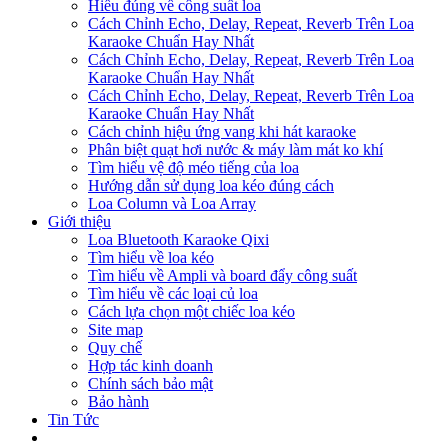
Hiểu đúng về công suất loa
Cách Chỉnh Echo, Delay, Repeat, Reverb Trên Loa
Karaoke Chuẩn Hay Nhất
Cách Chỉnh Echo, Delay, Repeat, Reverb Trên Loa
Karaoke Chuẩn Hay Nhất
Cách Chỉnh Echo, Delay, Repeat, Reverb Trên Loa
Karaoke Chuẩn Hay Nhất
Cách chỉnh hiệu ứng vang khi hát karaoke
Phân biệt quạt hơi nước & máy làm mát ko khí
Tìm hiểu vệ độ méo tiếng của loa
Hướng dẫn sử dụng loa kéo đúng cách
Loa Column và Loa Array
Giới thiệu
Loa Bluetooth Karaoke Qixi
Tìm hiểu về loa kéo
Tìm hiểu về Ampli và board đẩy công suất
Tìm hiểu về các loại củ loa
Cách lựa chọn một chiếc loa kéo
Site map
Quy chế
Hợp tác kinh doanh
Chính sách bảo mật
Bảo hành
Tin Tức