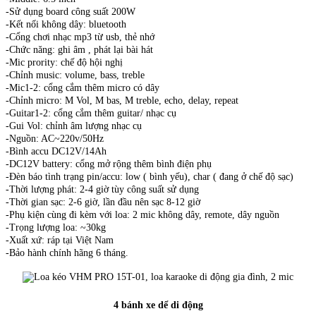
-Sử dụng board công suất 200W
-Kết nối không dây: bluetooth
-Cổng chơi nhạc mp3 từ usb, thẻ nhớ
-Chức năng: ghi âm , phát lại bài hát
-Mic prority: chế độ hội nghị
-Chỉnh music: volume, bass, treble
-Mic1-2: cổng cắm thêm micro có dây
-Chỉnh micro: M Vol, M bas, M treble, echo, delay, repeat
-Guitar1-2: cổng cắm thêm guitar/ nhạc cụ
-Gui Vol: chỉnh âm lượng nhạc cụ
-Nguồn: AC~220v/50Hz
-Bình accu DC12V/14Ah
-DC12V battery: cổng mở rộng thêm bình điện phụ
-Đèn báo tình trạng pin/accu: low ( bình yếu), char ( đang ở chế độ sạc)
-Thời lượng phát: 2-4 giờ tùy công suất sử dụng
-Thời gian sạc: 2-6 giờ, lần đầu nên sạc 8-12 giờ
-Phụ kiện cùng đi kèm với loa: 2 mic không dây, remote, dây nguồn
-Trọng lượng loa: ~30kg
-Xuất xứ: ráp tại Việt Nam
-Bảo hành chính hãng 6 tháng.
4 bánh xe dể di động