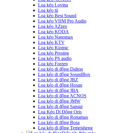
Loa kéo Lovina
Loa kéo tủ
Loa kéo Best Sound
Loa kéo VHM Pro Audio
Loa kéo AZpro
Loa kéo KODA
Loa kéo Nanomax
Loa kéo KTV
Loa kéo Kiomic
Loa kéo Prosing
Loa kéo PS audio
Loa kéo Forzen
Loa kéo di động Dalton
Loa kéo di động SoundBox
Loa kéo di động JBZ
Loa kéo di động Hosan
Loa kéo di động JBA
Loa kéo di động ACNOS
Loa kéo di động JMW
Loa kéo di động Sansui
Loa Kéo Di Động Oris
Loa kéo di động Ronamax
Loa kéo di động Bosa
Loa kéo di động Temeisheng