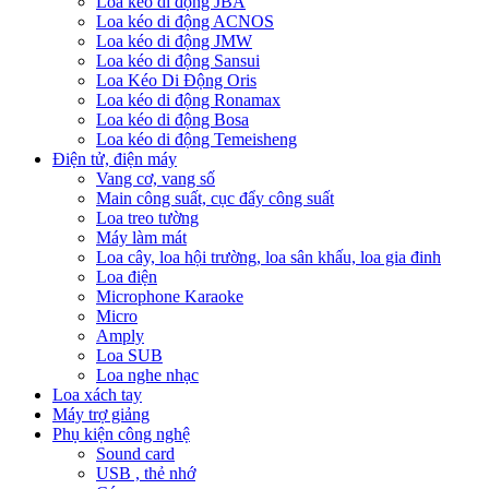
Loa kéo di động JBA
Loa kéo di động ACNOS
Loa kéo di động JMW
Loa kéo di động Sansui
Loa Kéo Di Động Oris
Loa kéo di động Ronamax
Loa kéo di động Bosa
Loa kéo di động Temeisheng
Điện tử, điện máy
Vang cơ, vang số
Main công suất, cục đẩy công suất
Loa treo tường
Máy làm mát
Loa cây, loa hội trường, loa sân khấu, loa gia đinh
Loa điện
Microphone Karaoke
Micro
Amply
Loa SUB
Loa nghe nhạc
Loa xách tay
Máy trợ giảng
Phụ kiện công nghệ
Sound card
USB , thẻ nhớ