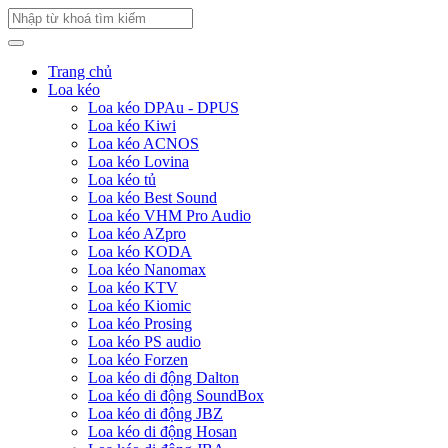
Trang chủ
Loa kéo
Loa kéo DPAu - DPUS
Loa kéo Kiwi
Loa kéo ACNOS
Loa kéo Lovina
Loa kéo tủ
Loa kéo Best Sound
Loa kéo VHM Pro Audio
Loa kéo AZpro
Loa kéo KODA
Loa kéo Nanomax
Loa kéo KTV
Loa kéo Kiomic
Loa kéo Prosing
Loa kéo PS audio
Loa kéo Forzen
Loa kéo di động Dalton
Loa kéo di động SoundBox
Loa kéo di động JBZ
Loa kéo di động Hosan