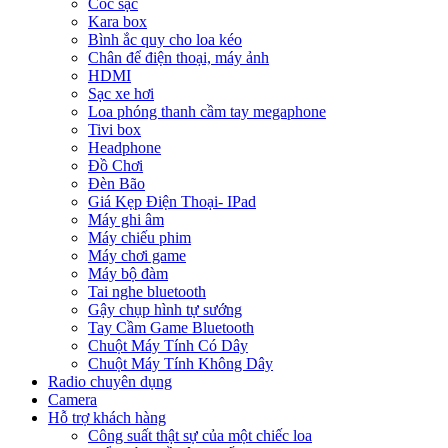
Cóc sạc
Kara box
Bình ắc quy cho loa kéo
Chân để điện thoại, máy ảnh
HDMI
Sạc xe hơi
Loa phóng thanh cầm tay megaphone
Tivi box
Headphone
Đồ Chơi
Đèn Bão
Giá Kẹp Điện Thoại- IPad
Máy ghi âm
Máy chiếu phim
Máy chơi game
Máy bộ đàm
Tai nghe bluetooth
Gậy chụp hình tự sướng
Tay Cầm Game Bluetooth
Chuột Máy Tính Có Dây
Chuột Máy Tính Không Dây
Radio chuyên dụng
Camera
Hỗ trợ khách hàng
Công suất thật sự của một chiếc loa