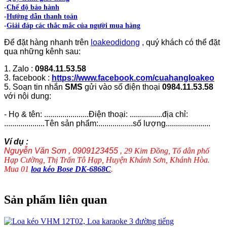
-
Chế độ bảo hành
-
Hướng dẫn thanh toán
-
Giải đáp các thắc mắc của người mua hàng
Để đặt hàng nhanh trên
loakeodidong
, quý khách có thể đặt
qua những kênh sau:
1. Zalo :
0984.11.53.58
3. facebook :
https://www.facebook.com/cuahangloakeo
5. Soạn tin nhắn
SMS
gửi vào số điện thoại
0984.11.53.58
với nội dung:
- Họ & tên: ......................Điện thoại: ................địa chỉ:
....................Tên sản phẩm:.................số lượng......................
Ví dụ :
Nguyễn Văn Sơn , 0909123455 ,
29 Kim Đồng, Tổ dân phố
Hạp Cường, Thị Trấn Tô Hạp, Huyện Khánh Sơn, Khánh Hòa.
Mua 01
loa kéo Bose DK-6868C
.
Sản phẩm liên quan