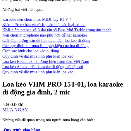
Những bài viết liên quan:
Karaoke nên chọn nhạc MIDI hay KTV ?
Kiến thức cơ bản và cách phân biệt các loại củ loa
Khái niệm cơ bản về 3 dải tần số Bass Mid Treble trong âm thanh
Nên chọn microphone nào phù hợp để hát karaoke?
Giải đáp những vấn đề liên quan đến loa kéo di động
Các quy định khi mua linh phụ kiện của loa di động
Cách sạc bình cho loa kéo di động
Quy định về đặt mua linh phụ kiện loa kéo
Loa kéo Ronamax - thương hiệu hàng đầu Việt Nam
Loa kéo Acnos - dàn karaoke di động thế hệ mới
Quy định về đặt mua linh phụ kiện loa kéo
Loa kéo VHM PRO 15T-01, loa karaoke
di động gia đình, 2 mic
5.600.000đ
MUA NGAY
Những vấn đề quan trọng mà người mua hàng cần biết :
-
Quy trình giao hàng