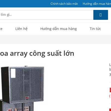
Chính sách bảo mật
Hướng dẫn mua hà
te
Liên hệ
Hướng dẫn mua hàng
Tin tức
loa array công suất lớn
L
l
3
(