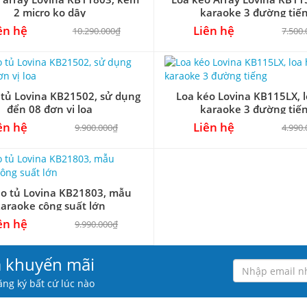
2 micro ko dây
karaoke 3 đường tiế
ên hệ
Liên hệ
10.290.000₫
7.500
 tủ Lovina KB21502, sử dụng
Loa kéo Lovina KB115LX, l
đển 08 đơn vị loa
karaoke 3 đường tiế
ên hệ
Liên hệ
9.900.000₫
4.990
éo tủ Lovina KB21803, mẫu
araoke công suất lớn
ên hệ
9.990.000₫
à khuyến mãi
ng ký bất cứ lúc nào