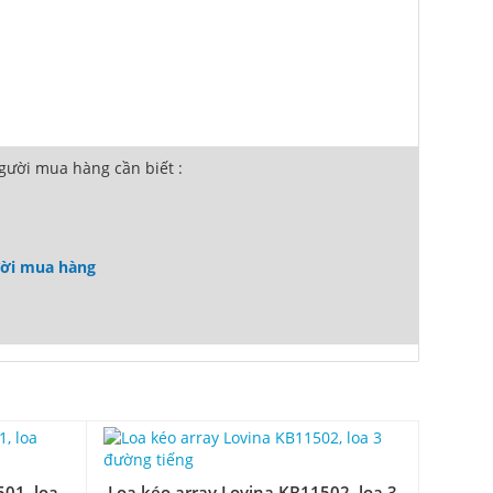
ười mua hàng cần biết :
ười mua hàng
01, loa
Loa kéo array Lovina KB11502, loa 3