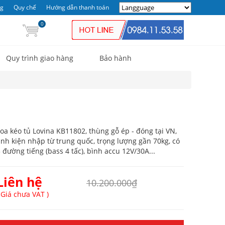
ng
Quy chế
Hướng dẫn thanh toán
0
Quy trình giao hàng
Bảo hành
oa kéo tủ Lovina KB11802, thùng gỗ ép - đóng tại VN,
inh kiện nhập từ trung quốc, trọng lượng gần 70kg, có
 đường tiếng (bass 4 tấc), bình accu 12V/30A...
Liên hệ
10.200.000₫
 Giá chưa VAT )