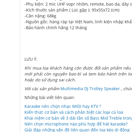
-Phụ kiện: 2 mic UHF vopr nhôm, remote, bao da, dây 
-Kích thước sản phẩm ( Lúc gập ): 95x55x72 (cm)
-Cân nặng: 68kg
-Nguồn gốc: hàng ráp tại Việt Nam, linh kiện nhập kh
-Bảo hành chính hãng 12 tháng
LƯU Ý:
Khi mua loa khách hàng còn được đổi sản phẩm nếu 
mới phải còn nguyên bao bì và tem bảo hành trên loa
hoặc do sử dụng sai cách.
Với các sản phẩm
Multimedia DJ Trolley Speaker
, chún
Những bài viết liên quan:
Karaoke nên chọn nhạc MIDI hay KTV ?
Kiến thức cơ bản và cách phân biệt các loại củ loa
Khái niệm cơ bản về 3 dải tần số Bass Mid Treble tro
Nên chọn microphone nào phù hợp để hát karaoke?
Giải đáp những vấn đề liên quan đến loa kéo di động