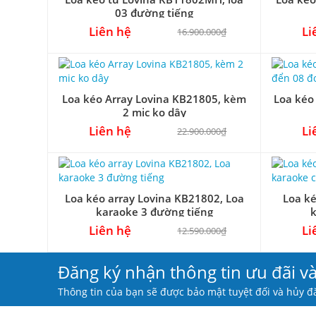
03 đường tiếng
Liên hệ
Li
16.900.000₫
Loa kéo Array Lovina KB21805, kèm
Loa kéo
2 mic ko dây
Liên hệ
Li
22.900.000₫
Loa kéo array Lovina KB21802, Loa
Loa k
karaoke 3 đường tiếng
k
Liên hệ
Li
12.590.000₫
Đăng ký nhận thông tin ưu đãi v
Thông tin của bạn sẽ được bảo mật tuyệt đối và hủy đă