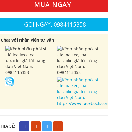
MUA NGAY
GỌI NGAY: 0984115358
Chat với nhân viên tư vấn
0984115358
0984115358
https://www.facebook.com/cuahangl
CHIA SẺ: