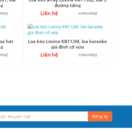
ng
đường tiếng
Liên hệ
.000₫
8.990.000₫
oa hát
Loa kéo Lovina KB112M, loa karaoke
ng
giá đình cỡ vừa
Liên hệ
.000₫
3.990.000₫
Đăng ký