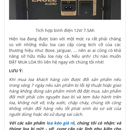
Tích hợp bình điện 12V/ 7.5Ah
Hiện loa đang được bán với một mức ra rất phải chăng
so với những mẫu loa cao cấp cùng kích cỡ của các
thương hiệu như: Bose, jarguar, ... nên ai ai cũng có khả
năng sở hữu mẫu loa này cả. Nếu anh/ chị nào muốn
ĐẶT MUA LOA thì liên hệ ngay với chúng tôi nhé!
LƯU Ý:
Khi mua loa khách hàng còn được đổi sản phẩm nếu
trong vòng 7 ngày nếu sản phẩm bị lỗi kỹ thuật hoặc giao
hàng không đúng sản phẩm mình đã đặt mua, sản phẩm
đổi mới phải còn nguyên bao bì và tem bảo hành trên
loa, không nứt vỡ, trầy xước, chập cháy, chúng tôi cũng
không nhận đổi hàng nếu lỗi phát sinh do sơ sót của
người dùng hoặc do sử dụng sai cách.
Với các sản phẩm
loa kéo giá rẻ
, chúng tôi có nhận: vá
thùng loa bị nứt - vỡ, cung cấp các linh phụ kiện cho