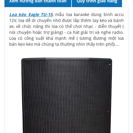
Xem hướng dẫn thanh toán
Quy trình giao hàng
Loa kéo Eagle TU-15
, mẫu loa karaoke dùng bình accu
12V, loa dễ di chuyển nhờ được lắp thêm tay kéo và bánh
xe, về chức năng thì loa có thể chơi nhạc - diễn thuyết (
nói chuyện hoặc trợ giảng) - ca hát giải trí và nghe radio.
Loa có công suất khá mạnh mẽ ( tương đương một loa
bán kẹo kéo mà chúng ta thường nhìn thấy trên phố)....