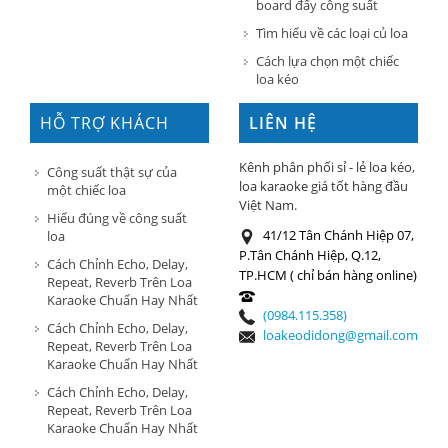
board đẩy công suất
Tìm hiểu về các loại củ loa
Cách lựa chọn một chiếc
loa kéo
HỖ TRỢ KHÁCH
LIÊN HỆ
HÀNG
Kênh phân phối sỉ - lẻ loa kéo,
Công suất thật sự của
loa karaoke giá tốt hàng đầu
một chiếc loa
Việt Nam.
Hiểu đúng về công suất
41/12 Tân Chánh Hiệp 07,
loa
P.Tân Chánh Hiệp, Q.12,
Cách Chỉnh Echo, Delay,
TP.HCM ( chỉ bán hàng online)
Repeat, Reverb Trên Loa
Karaoke Chuẩn Hay Nhất
(0984.115.358)
Cách Chỉnh Echo, Delay,
loakeodidong@gmail.com
Repeat, Reverb Trên Loa
Karaoke Chuẩn Hay Nhất
Cách Chỉnh Echo, Delay,
Repeat, Reverb Trên Loa
Karaoke Chuẩn Hay Nhất