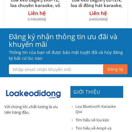
loa chuyên karaoke, vỏ
loa di động hát karaoke,
gỗ 3.5 tấc
power max 350W
Liên hệ
Liên hệ
3.190.000₫
2.450.000₫
Đăng ký nhận thông tin ưu đãi và
khuyến mãi
Thông tin của bạn sẽ được bảo mật tuyệt đối và hủy đăng
ký bất cứ lúc nào
Đăng ký
GIỚI THIỆU
Loa Bluetooth Karaoke
Với chúng tôi ,chất lượng là ưu
Qixi
tiên hàng đầu.
Tìm hiểu về loa kéo
Tìm hiểu về Ampli và