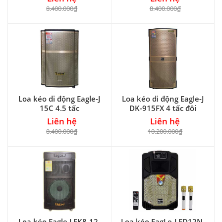
8.400.000₫
8.400.000₫
Loa kéo di động Eagle-J
Loa kéo di động Eagle-J
15C 4.5 tấc
DK-915FX 4 tấc đôi
Liên hệ
Liên hệ
8.400.000₫
10.200.000₫
Loa kéo Eagle.J EK8-12,
Loa kéo EagLe-J ED12N,