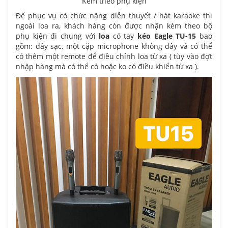
Kèm theo phụ kiện
Để phục vụ có chức năng diễn thuyết / hát karaoke thì
ngoài loa ra, khách hàng còn được nhận kèm theo bộ
phụ kiện đi chung với
loa
có tay
kéo Eagle TU-15
bao
gồm: dây sạc, một cặp microphone không dây và có thể
có thêm một remote để điều chỉnh loa từ xa ( tùy vào đợt
nhập hàng mà có thể có hoặc ko có điều khiển từ xa ).