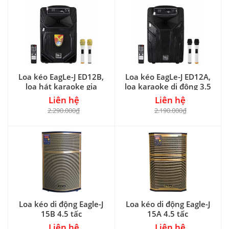
Loa kéo EagLe-J ED12B,
Loa kéo EagLe-J ED12A,
loa hát karaoke gia
loa karaoke di động 3.5
đình, power max 350W
tấc, max 350W
Liên hệ
Liên hệ
2.290.000₫
2.190.000₫
Loa kéo di động Eagle-J
Loa kéo di động Eagle-J
15B 4.5 tấc
15A 4.5 tấc
Liên hệ
Liên hệ