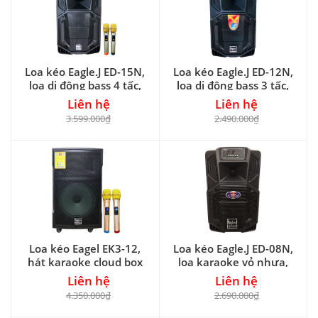
Loa kéo Eagle.J ED-15N,
Loa kéo Eagle.J ED-12N,
loa di động bass 4 tấc,
loa di động bass 3 tấc,
max 500W
max 450W
Liên hệ
Liên hệ
3.599.000₫
2.490.000₫
Loa kéo Eagel EK3-12,
Loa kéo Eagle.J ED-08N,
hát karaoke cloud box
loa karaoke vỏ nhựa,
trên điện thoại
kèm 1 micro
Liên hệ
Liên hệ
4.350.000₫
2.690.000₫