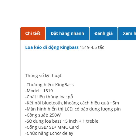
Chi tiết
Đặt hàng nhanh
Đánh giá
Xem h
Loa kéo di động Kingbass
1519 4.5 tấc
Thông số kỹ thuật:
-Thương hiệu: KingBass
-Model: 1519
-Chất liệu thùng loa: gỗ
-Kết nối bluetooth, khoảng cách hiệu quả ~5m
-Màn hình hiển thị LCD, có báo dung lượng pin
-Công suất: 250W
-Sử dụng loa bass 15 inch + 1 treble
-Cổng USB/ SD/ MMC Card
-Chức năng Echo/ delay