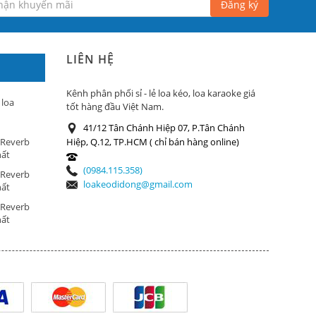
Đăng ký
LIÊN HỆ
Kênh phân phối sỉ - lẻ loa kéo, loa karaoke giá
 loa
tốt hàng đầu Việt Nam.
41/12 Tân Chánh Hiệp 07, P.Tân Chánh
 Reverb
Hiệp, Q.12, TP.HCM ( chỉ bán hàng online)
hất
(0984.115.358)
 Reverb
loakeodidong@gmail.com
hất
 Reverb
hất