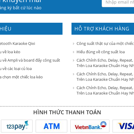
ng ký bất cứ lúc nào
THIỆU
HỖ TRỢ KHÁCH HÀNG
etooth Karaoke Qixi
Công suất thật sự của một chiếc
u về loa kéo
Hiểu đúng về công suất loa
u về Ampli và board đẩy công suất
Cách Chỉnh Echo, Delay, Repeat,
Trên Loa Karaoke Chuẩn Hay N
 về các loại củ loa
Cách Chỉnh Echo, Delay, Repeat,
a chọn một chiếc loa kéo
Trên Loa Karaoke Chuẩn Hay N
Cách Chỉnh Echo, Delay, Repeat,
Trên Loa Karaoke Chuẩn Hay N
HÌNH THỨC THANH TOÁN