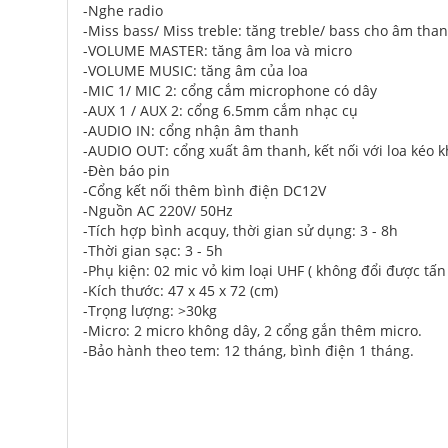
-Nghe radio
-Miss bass/ Miss treble: tăng treble/ bass cho âm tha
-VOLUME MASTER: tăng âm loa và micro
-VOLUME MUSIC: tăng âm của loa
-MIC 1/ MIC 2: cổng cắm microphone có dây
-AUX 1 / AUX 2: cổng 6.5mm cắm nhạc cụ
-AUDIO IN: cổng nhận âm thanh
-AUDIO OUT: cổng xuất âm thanh, kết nối với loa kéo k
-Đèn báo pin
-Cổng kết nối thêm bình điện DC12V
-Nguồn AC 220V/ 50Hz
-Tích hợp bình acquy, thời gian sử dụng: 3 - 8h
-Thời gian sạc: 3 - 5h
-Phụ kiện: 02 mic vỏ kim loại UHF ( không đổi được tấ
-Kích thước: 47 x 45 x 72 (cm)
-Trọng lượng: >30kg
-Micro: 2 micro không dây, 2 cổng gắn thêm micro.
-Bảo hành theo tem: 12 tháng, bình điện 1 tháng.