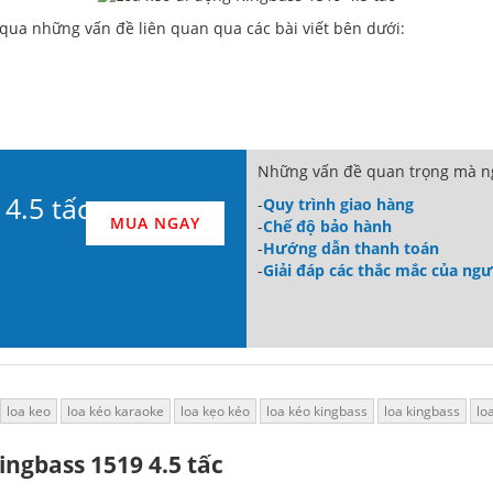
qua những vấn đề liên quan qua các bài viết bên dưới:
Những vấn đề quan trọng mà ng
4.5 tấc
-
Quy trình giao hàng
MUA NGAY
-
Chế độ bảo hành
-
Hướng dẫn thanh toán
-
Giải đáp các thắc mắc của ng
loa keo
loa kéo karaoke
loa kẹo kéo
loa kéo kingbass
loa kingbass
lo
ingbass 1519 4.5 tấc