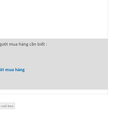
ười mua hàng cần biết :
ười mua hàng
a vali keo