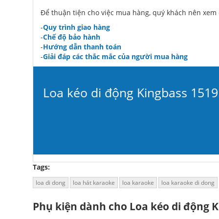
Để thuận tiện cho việc mua hàng, quý khách nên xem 
-
Quy trình giao hàng
-
Chế độ bảo hành
-
Hướng dẫn thanh toán
-
Giải đáp các thắc mắc của người mua hàng
Loa kéo di động Kingbass 1519 
Tags:
loa di dong
loa hát karaoke
loa karaoke
loa karaoke di dong
Phụ kiện dành cho Loa kéo di động K