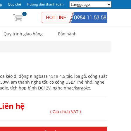
ng
Quy chế
Hướng dẫn thanh toán
0
Quy trình giao hàng
Bảo hành
oa kéo di động Kingbass 1519 4.5 tấc, loa gỗ, công suất
50W, âm thanh nghe tốt, có cổng USB/ Thẻ nhớ, nghe
adio, tích hợp bình DC12V, nghe nhạc/karaoke.
Liên hệ
( Giá chưa VAT )