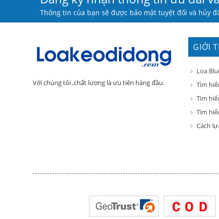
Thông tin của bạn sẽ được bảo mật tuyệt đối và hủy đă
GIỚI 
Loa Blu
Với chúng tôi ,chất lượng là ưu tiên hàng đầu.
Tìm hiể
Tìm hiể
Tìm hiểu
Cách lự