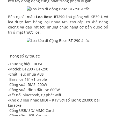
kéo tay đồng dạng cùng phát trong phạm vi gần...
Bên ngoài mẫu
Loa Bose BT290
khá giống với KB39U, vỏ
loa được làm bằng loại nhựa ABS cao cấp, có khả năng
chống va đập rất tốt, những chức năng cơ bản được bố
trí ở mặt trước loa.
Thông số kỹ thuật:
-Thương hiệu: BOSE
-Model: BT290 / BT-290
-Chất liệu: nhựa ABS
-Bass loa 15" +1 treble
-Công suất RMS: 200W
-Công suất đỉnh đầu ra: 600W
-Kết nối bluetooth, tự phát wifi
-Kho dữ liệu nhạc MIDI + KTV với số lượng 20.000 bài
karaoke
-Cổng USB/ SD/ MMC Card
-Cổng cắm USB Karaoke