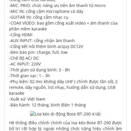
-MIC. PRIO: chức năng ưu tiên âm thanh từ micro
-MIC IN: cổng cắm microphone có dây
-GUITAR IN: cổng cắm nhạc cụ
-COAX VIDEO: bao gồm cổng xuất video + âm thanh của
phần mềm karaoke
-Cổng HDMI
-AUX INPUT: cổng nhận âm thanh
-Cổng kết nối thêm bình acquy DC12V
-Đèn báo pin: charge, full, low
-Chế độ AC/ DC
-AC INPUT: 220V
-Thời gian sử dụng bình: 3 - 8h
-Thời gian sạc: 1 - 3h
-Phụ kiện: 02 mic không dây UHF ( chỉnh được tần số), 2
remote, dây nguồn, list nhạc, hướng dẫn sử dụng, USB
karaoke
-Xuất xứ: Việt Nam
-Bảo hành: 12 tháng, bình điện 1 tháng
Hệ thống điều chỉnh chính của loa kéo Bose BT-290 được
bố trí rất hợp lý, ngoài những chức năng hiệu chỉnh âm