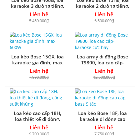
Loa kéo Bose 408B, loa
Loa kéo Bose 15HE, loa
karaoke 3 đường tiếng,
karaoke 2 đường tiếng,
bass 4 tấc
bass 4 tấc
Liên hệ
Liên hệ
5.450.000₫
6.500.000₫
Loa kéo Bose 15GX, loa
Loa array di động Bose
karaoke gia đình, max
T9800, loa cao cấp-
600W
karaoke cực hay
Liên hệ
Liên hệ
7.990.000₫
12.500.000₫
Loa kéo cao cấp 18H,
Loa kéo Bose 18F, loa
loa thiết kế di động,
karaoke di động cao
công suất khủng
cấp, bass 5 tấc
Liên hệ
Liên hệ
9.700.000₫
7.750.000₫