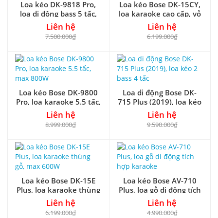
Loa kéo DK-9818 Pro,
Loa kéo Bose DK-15CY,
loa di động bass 5 tấc,
loa karaoke cao cấp, vỏ
max 800W
gỗ 4.5 tấc
Liên hệ
Liên hệ
7.500.000₫
6.199.000₫
Loa kéo Bose DK-9800
Loa di động Bose DK-
Pro, loa karaoke 5.5 tấc,
715 Plus (2019), loa kéo
max 800W
2 bass 4 tấc
Liên hệ
Liên hệ
8.999.000₫
9.590.000₫
Loa kéo Bose DK-15E
Loa kéo Bose AV-710
Plus, loa karaoke thùng
Plus, loa gỗ di động tích
gỗ, max 600W
hợp karaoke
Liên hệ
Liên hệ
6.199.000₫
4.990.000₫