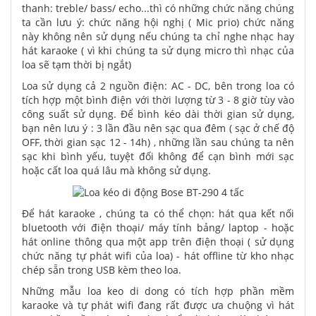
thanh: treble/ bass/ echo...thì có những chức năng chúng
ta cần lưu ý: chức năng hội nghị ( Mic prio) chức năng
này không nên sử dụng nếu chúng ta chỉ nghe nhạc hay
hát karaoke ( vì khi chúng ta sử dụng micro thì nhạc của
loa sẽ tạm thời bị ngắt)
Loa sử dụng cả 2 nguồn điện: AC - DC, bên trong loa có
tích hợp một bình điện với thời lượng từ 3 - 8 giờ tùy vào
công suất sử dụng. Để bình kéo dài thời gian sử dụng,
bạn nên lưu ý : 3 lần đầu nên sạc qua đêm ( sạc ở chế độ
OFF, thời gian sạc 12 - 14h) , những lần sau chúng ta nên
sạc khi bình yếu, tuyệt đối không để cạn bình mới sạc
hoặc cất loa quá lâu mà không sử dụng.
Để hát karaoke , chúng ta có thể chọn: hát qua kết nối
bluetooth với điện thoại/ máy tính bảng/ laptop - hoặc
hát online thông qua một app trên điện thoại ( sử dụng
chức năng tự phát wifi của loa) - hát offline từ kho nhạc
chép sẵn trong USB kèm theo loa.
Những mẫu loa keo di dong có tích hợp phần mềm
karaoke và tự phát wifi đang rất được ưa chuộng vì hát