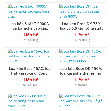
Loa kéo 5 tấc T-9000A,
Loa kéo Bose DK-789,
loa karaoke cao cấp,
loa gỗ 5.5 tấc, công suất
bass 5 tấc
đỉnh 800W
Liên hệ
Liên hệ
7.500.000₫
6.990.000₫
Loa kéo Bose 15AC, loa
Loa kéo Bose DK-15CA,
hát karaoke di động,
loa karaoke thế hệ mới
max 600W
2020, max 600W
Liên hệ
Liên hệ
5.990.000₫
5.500.000₫