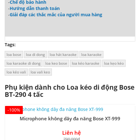
-
Chế độ bảo hành
-
Hướng dẫn thanh toán
-
Giải đáp các thắc mắc của người mua hàng
Tags:
loa bose
loa di dong
loa hát karaoke
loa karaoke
loa karaoke di dong
loa keo bose
loa kéo karaoke
loa kẹo kéo
loa kéo vali
loa vali keo
Phụ kiện dành cho Loa kéo di động Bose
BT-290 4 tấc
-100%
Microphone không dây đa năng Bose XT-999
Liên hệ
790.000₫