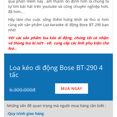
qua phần mềm này , âm thanh ổn định hơn là chúng ta
tự tìm bài hát trên youtube và cũng chuyên nghiệp hơn,
đã hơn....
Hãy làm cho cuộc sống thêm hứng khởi và thú vị hơn
cùng với sản phẩm Loa karaoke di động Bose BT-290 bạn
nhé!
Với các sản phẩm loa kéo di động, chúng tôi có nhận:
vá thùng loa bị nứt - vỡ, cung cấp các linh phụ kiện cho
loa...
Loa kéo di động Bose BT-290 4
tấc
MUA NGAY
6.300.000đ
Những vấn đề quan trọng mà người mua hàng cần biết :
-
Quy trình giao hàng