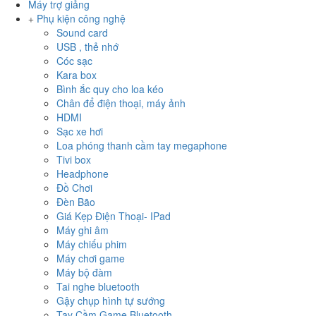
Máy trợ giảng
Phụ kiện công nghệ
Sound card
USB , thẻ nhớ
Cóc sạc
Kara box
Bình ắc quy cho loa kéo
Chân để điện thoại, máy ảnh
HDMI
Sạc xe hơi
Loa phóng thanh cầm tay megaphone
Tivi box
Headphone
Đồ Chơi
Đèn Bão
Giá Kẹp Điện Thoại- IPad
Máy ghi âm
Máy chiếu phim
Máy chơi game
Máy bộ đàm
Tai nghe bluetooth
Gậy chụp hình tự sướng
Tay Cầm Game Bluetooth