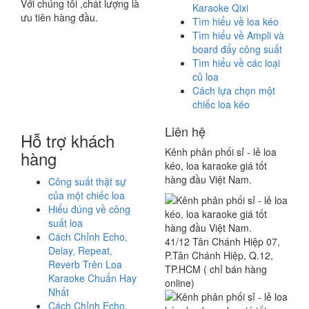
Với chúng tôi ,chất lượng là
Karaoke Qixi
ưu tiên hàng đầu.
Tìm hiểu về loa kéo
Tìm hiểu về Ampli và
board đẩy công suất
Tìm hiểu về các loại
củ loa
Cách lựa chọn một
chiếc loa kéo
Liên hệ
Hỗ trợ khách
Kênh phân phối sỉ - lẻ loa
hàng
kéo, loa karaoke giá tốt
hàng đầu Việt Nam.
Công suất thật sự
của một chiếc loa
Hiểu đúng về công
suất loa
Cách Chỉnh Echo,
41/12 Tân Chánh Hiệp 07,
Delay, Repeat,
P.Tân Chánh Hiệp, Q.12,
Reverb Trên Loa
TP.HCM ( chỉ bán hàng
Karaoke Chuẩn Hay
online)
Nhất
Cách Chỉnh Echo,