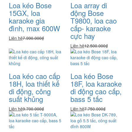
Loa kéo Bose
Loa array di
15GX, loa
động Bose
karaoke gia
T9800, loa cao
đình, max 600W
cấp- karaoke
cực hay
Liên hệ
7.990.000₫
Liên hệ
12.500.000₫
Loa kéo cao cấp
Loa kéo Bose
18H, loa thiết kế
18F, loa karaoke
di động, công
di động cao cấp,
suất khủng
bass 5 tấc
Liên hệ
9.700.000₫
Liên hệ
7.750.000₫