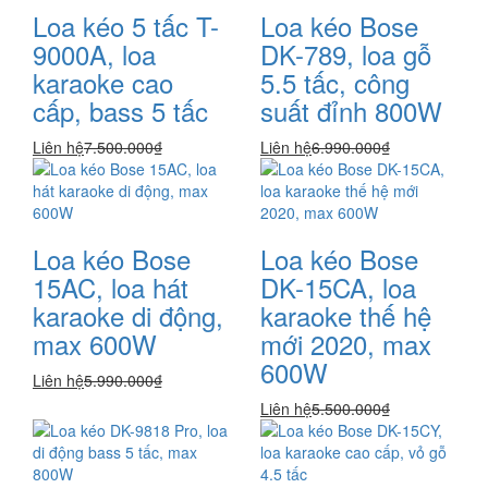
Loa kéo 5 tấc T-
Loa kéo Bose
9000A, loa
DK-789, loa gỗ
karaoke cao
5.5 tấc, công
cấp, bass 5 tấc
suất đỉnh 800W
Liên hệ
7.500.000₫
Liên hệ
6.990.000₫
Loa kéo Bose
Loa kéo Bose
15AC, loa hát
DK-15CA, loa
karaoke di động,
karaoke thế hệ
max 600W
mới 2020, max
600W
Liên hệ
5.990.000₫
Liên hệ
5.500.000₫