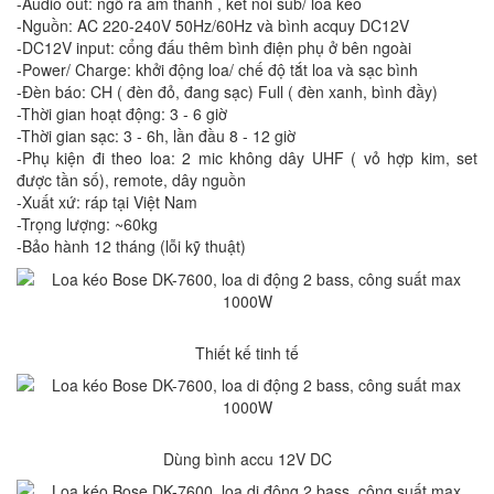
-Audio out: ngõ ra âm thanh , kết nối sub/ loa kéo
-Nguồn: AC 220-240V 50Hz/60Hz và bình acquy DC12V
-DC12V input: cổng đấu thêm bình điện phụ ở bên ngoài
-Power/ Charge: khởi động loa/ chế độ tắt loa và sạc bình
-Đèn báo: CH ( đèn đỏ, đang sạc) Full ( đèn xanh, bình đầy)
-Thời gian hoạt động: 3 - 6 giờ
-Thời gian sạc: 3 - 6h, lần đầu 8 - 12 giờ
-Phụ kiện đi theo loa: 2 mic không dây UHF ( vỏ hợp kim, set
được tần số), remote, dây nguồn
-Xuất xứ: ráp tại Việt Nam
-Trọng lượng: ~60kg
-Bảo hành 12 tháng (lỗi kỹ thuật)
Thiết kế tinh tế
Dùng bình accu 12V DC