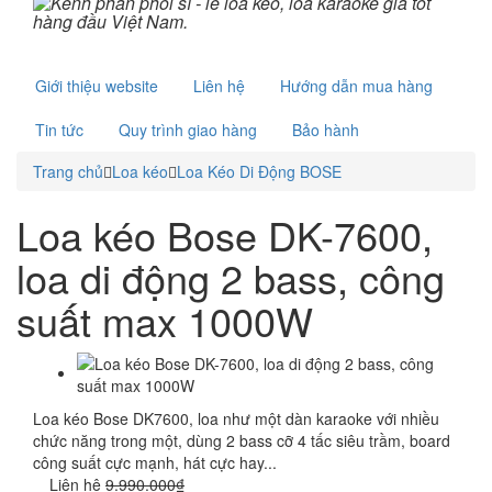
Giới thiệu website
Liên hệ
Hướng dẫn mua hàng
Tin tức
Quy trình giao hàng
Bảo hành
Trang chủ
Loa kéo
Loa Kéo Di Động BOSE
Loa kéo Bose DK-7600,
loa di động 2 bass, công
suất max 1000W
Loa kéo Bose DK7600, loa như một dàn karaoke với nhiều
chức năng trong một, dùng 2 bass cỡ 4 tấc siêu trầm, board
công suất cực mạnh, hát cực hay...
Liên hệ
9.990.000₫