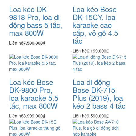
Loa kéo DK-
Loa kéo Bose
9818 Pro, loa di
DK-15CY, loa
động bass 5 tấc,
karaoke cao
max 800W
cấp, vỏ gỗ 4.5
tấc
Liên hệ
7.500.000₫
Liên hệ
6.199.000₫
Loa kéo Bose
Loa di động
DK-9800 Pro,
Bose DK-715
loa karaoke 5.5
Plus (2019), loa
tấc, max 800W
kéo 2 bass 4 tấc
Liên hệ
8.999.000₫
Liên hệ
9.590.000₫