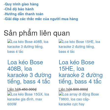
-
Quy trình giao hàng
-
Chế độ bảo hành
-
Hướng dẫn thanh toán
-
Giải đáp các thắc mắc của người mua hàng
Sản phẩm liên quan
Loa kéo Bose
Loa kéo Bose
408B, loa
15HE, loa
karaoke 3 đường
karaoke 2 đường
tiếng, bass 4 tấc
tiếng, bass 4 tấc
Liên hệ
5.450.000₫
Liên hệ
6.500.000₫