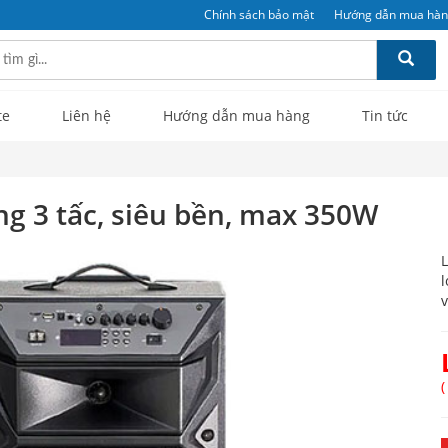
Chính sách bảo mật
Hướng dẫn mua hà
te
Liên hệ
Hướng dẫn mua hàng
Tin tức
ng 3 tấc, siêu bền, max 350W
L
l
v
(