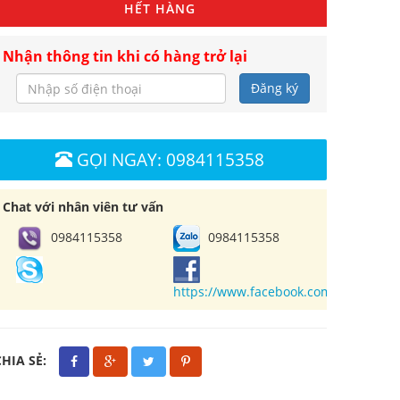
HẾT HÀNG
Nhận thông tin khi có hàng trở lại
Đăng ký
GỌI NGAY: 0984115358
Chat với nhân viên tư vấn
0984115358
0984115358
https://www.facebook.com/cuahangl
CHIA SẺ: