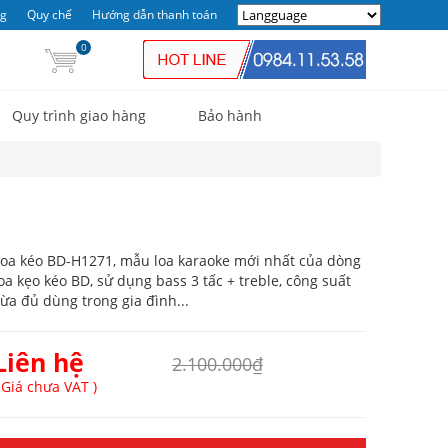
ng
Quy chế
Hướng dẫn thanh toán
0
Quy trình giao hàng
Bảo hành
oa kéo BD-H1271, mẫu loa karaoke mới nhất của dòng
oa kẹo kéo BD, sử dụng bass 3 tấc + treble, công suất
ừa đủ dùng trong gia đình...
Liên hệ
2.100.000₫
 Giá chưa VAT )