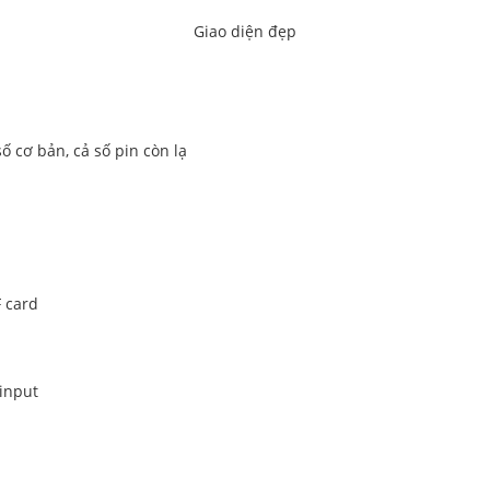
Giao diện đẹp
 cơ bản, cả số pin còn lạ
 card
 input