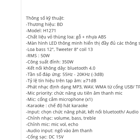
Thông số kỹ thuật:
-Thương hiệu: BD
-Model: H1271
-Chất liệu vỏ thùng loa: gỗ + nhựa ABS
-Màn hình LED thông minh hiển thị đầy đủ các thông số
-Loa bass 12", Tweeter 8″ coil 13
-RMS : 50W
-Công suất đỉnh: 350W
-Kết nối không dây: bluetooth 4.0
-Tần số đáp ứng: 55Hz - 20KHz (-3dB)
-Tỷ lệ tín hiệu trên tạp âm: ≥71dB
-Phát nhạc định dạng MP3, WAV, WMA từ cổng USB/ TF
-Mic priority: chức năng ưu tiên âm thanh mic
-Mic: cổng cắm microphone (x1)
-Karaoke : chế độ hát karaoke
-Input: chọn chức năng phát, kết nối bluetooth/ Audio
-Chỉnh nhạc: volume, bass, treble
-Chỉnh mic: mic vol, echo
-Audio input: ngõ vào âm thanh
-Cổng sạc: DC 15V