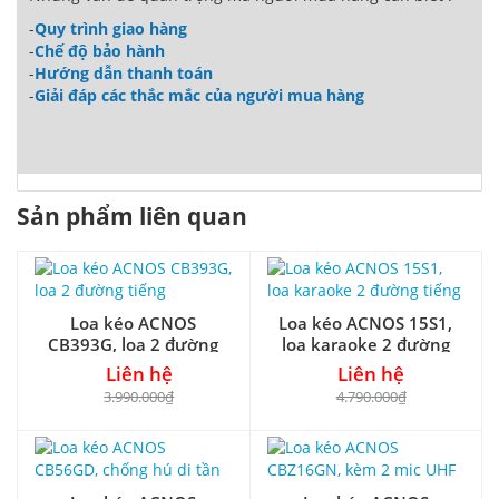
-
Quy trình giao hàng
-
Chế độ bảo hành
-
Hướng dẫn thanh toán
-
Giải đáp các thắc mắc của người mua hàng
Sản phẩm liên quan
Loa kéo ACNOS
Loa kéo ACNOS 15S1,
CB393G, loa 2 đường
loa karaoke 2 đường
tiếng
tiếng
Liên hệ
Liên hệ
3.990.000₫
4.790.000₫