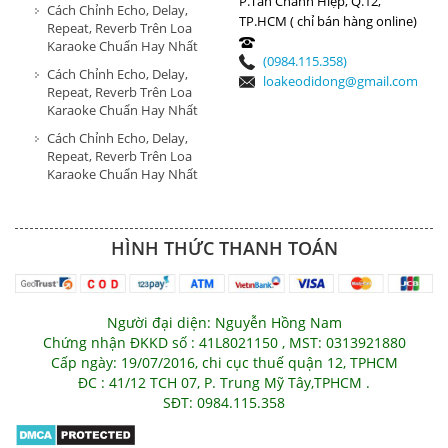
P.Tân Chánh Hiệp, Q.12,
Cách Chỉnh Echo, Delay,
TP.HCM ( chỉ bán hàng online)
Repeat, Reverb Trên Loa
Karaoke Chuẩn Hay Nhất
(0984.115.358)
Cách Chỉnh Echo, Delay,
loakeodidong@gmail.com
Repeat, Reverb Trên Loa
Karaoke Chuẩn Hay Nhất
Cách Chỉnh Echo, Delay,
Repeat, Reverb Trên Loa
Karaoke Chuẩn Hay Nhất
HÌNH THỨC THANH TOÁN
Người đại diện: Nguyễn Hồng Nam
Chứng nhận ĐKKD số : 41L8021150 , MST: 0313921880
Cấp ngày: 19/07/2016, chi cục thuế quận 12, TPHCM
ĐC : 41/12 TCH 07, P. Trung Mỹ Tây,TPHCM .
SĐT: 0984.115.358