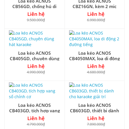
Loa kéo ACNOS
Loa kéo ACNOS
CB56GD, chống hú di
CBZ16GN, kèm 2 mic
tần
UHF
Liên hệ
Liên hệ
9.500.000₫
6.990.000₫
Loa kéo ACNOS
Loa kéo ACNOS
CB405GD, chuyên dùng
CB4050MAX, loa di động
hát karaoke
2 đường tiếng
Liên hệ
Liên hệ
4.990.000₫
4.680.000₫
Loa kéo ACNOS
Loa kéo ACNOS
CB403GD, tích hợp vang
CB603GD, thiết bị dành
số chỉnh cơ
cho karaoke giải trí
Liên hệ
Liên hệ
4.790.000₫
7.890.000₫