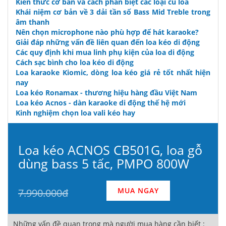
Kiến thức cơ bản và cách phân biệt các loại củ loa
Khái niệm cơ bản về 3 dải tần số Bass Mid Treble trong
âm thanh
Nên chọn microphone nào phù hợp để hát karaoke?
Giải đáp những vấn đề liên quan đến loa kéo di động
Các quy định khi mua linh phụ kiện của loa di động
Cách sạc bình cho loa kéo di động
Loa karaoke Kiomic, dòng loa kéo giá rẻ tốt nhất hiện
nay
Loa kéo Ronamax - thương hiệu hàng đầu Việt Nam
Loa kéo Acnos - dàn karaoke di động thế hệ mới
Kinh nghiệm chọn loa vali kéo hay
Loa kéo ACNOS CB501G, loa gỗ
dùng bass 5 tấc, PMPO 800W
MUA NGAY
7.990.000đ
Những vấn đề quan trọng mà người mua hàng cần biết :