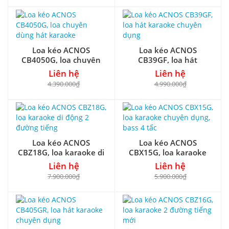
Loa kéo ACNOS
Loa kéo ACNOS
CB4050G, loa chuyên
CB39GF, loa hát
dùng hát karaoke
karaoke chuyên dụng
Liên hệ
Liên hệ
4.390.000₫
4.990.000₫
Loa kéo ACNOS
Loa kéo ACNOS
CBZ18G, loa karaoke di
CBX15G, loa karaoke
động 2 đường tiếng
chuyên dụng, bass 4 tấc
Liên hệ
Liên hệ
7.900.000₫
5.900.000₫