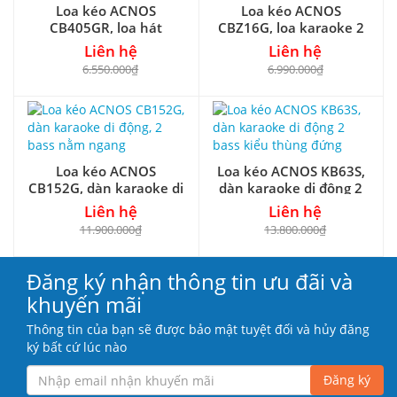
Loa kéo ACNOS
Loa kéo ACNOS
CB405GR, loa hát
CBZ16G, loa karaoke 2
karaoke chuyên dụng
đường tiếng mới
Liên hệ
Liên hệ
6.550.000₫
6.990.000₫
Loa kéo ACNOS
Loa kéo ACNOS KB63S,
CB152G, dàn karaoke di
dàn karaoke di động 2
động, 2 bass nằm ngang
bass kiểu thùng đứng
Liên hệ
Liên hệ
11.900.000₫
13.800.000₫
Đăng ký nhận thông tin ưu đãi và
khuyến mãi
Thông tin của bạn sẽ được bảo mật tuyệt đối và hủy đăng
ký bất cứ lúc nào
Đăng ký