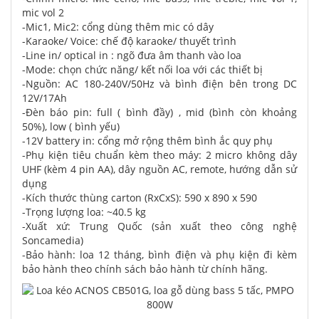
mic vol 2
-Mic1, Mic2: cổng dùng thêm mic có dây
-Karaoke/ Voice: chế độ karaoke/ thuyết trình
-Line in/ optical in : ngõ đưa âm thanh vào loa
-Mode: chọn chức năng/ kết nối loa với các thiết bị
-Nguồn: AC 180-240V/50Hz và bình điện bên trong DC
12V/17Ah
-Đèn báo pin: full ( bình đầy) , mid (bình còn khoảng
50%), low ( bình yếu)
-12V battery in: cổng mở rộng thêm bình ắc quy phụ
-Phụ kiện tiêu chuẩn kèm theo máy: 2 micro không dây
UHF (kèm 4 pin AA), dây nguồn AC, remote, hướng dẫn sử
dụng
-Kích thước thùng carton (RxCxS): 590 x 890 x 590
-Trọng lượng loa: ~40.5 kg
-Xuất xứ: Trung Quốc (sản xuất theo công nghệ
Soncamedia)
-Bảo hành: loa 12 tháng, bình điện và phụ kiện đi kèm
bảo hành theo chính sách bảo hành từ chính hãng.