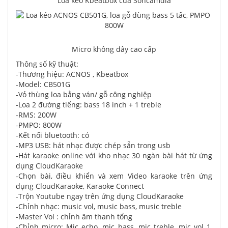
Loa kéo Kbeatbox của Soncamdia
Micro không dây cao cấp
Thông số kỹ thuật:
-Thương hiệu: ACNOS , Kbeatbox
-Model: CB501G
-Vỏ thùng loa bằng ván/ gỗ công nghiệp
-Loa 2 đường tiếng: bass 18 inch + 1 treble
-RMS: 200W
-PMPO: 800W
-Kết nối bluetooth: có
-MP3 USB: hát nhạc được chép sẵn trong usb
-Hát karaoke online với kho nhạc 30 ngàn bài hát từ ứng
dụng CloudKaraoke
-Chọn bài, điều khiển và xem Video karaoke trên ứng
dụng CloudKaraoke, Karaoke Connect
-Trộn Youtube ngay trên ứng dụng CloudKaraoke
-Chỉnh nhạc: music vol, music bass, music treble
-Master Vol : chỉnh âm thanh tổng
-Chỉnh micro: Mic echo, mic bass, mic treble, mic vol 1,