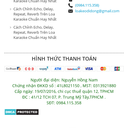
Karaoke Chuẩn Hay Nhất
(0984.115.358)
Cách Chỉnh Echo, Delay,
loakeodidong@gmail.com
Repeat, Reverb Trên Loa
Karaoke Chuẩn Hay Nhất
Cách Chỉnh Echo, Delay,
Repeat, Reverb Trên Loa
Karaoke Chuẩn Hay Nhất
HÌNH THỨC THANH TOÁN
Người đại diện: Nguyễn Hồng Nam
Chứng nhận ĐKKD số : 41L8021150 , MST: 0313921880
Cấp ngày: 19/07/2016, chi cục thuế quận 12, TPHCM
ĐC : 41/12 TCH 07, P. Trung Mỹ Tây,TPHCM .
SĐT: 0984.115.358