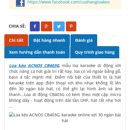
https://www.facebook.com/cuahangloakeo
CHIA SẺ:
Chi tiết
Đặt hàng nhanh
Đánh giá
Xem hướng dẫn thanh toán
Quy trình giao hàng
Loa kéo ACNOS CB403G
, mẫu loa karaoke di động với
chức năng cá hát giải trí rất hay, loa có vỏ ngoài bằng gỗ,
bass 4 tấc mạnh mẽ. Điểm nổi bật của thiết bị là hát
karaoke trên app điện thoại với kho nhạc khổng lồ lên
đến 30 ngàn bài hát, có thể ghi lại hình ảnh và âm
thanh...Loa di động CB403G có kèm theo một cặp micro
không dây - hoạt động trên dải tần UHF, hát rất nhẹ hơi
...