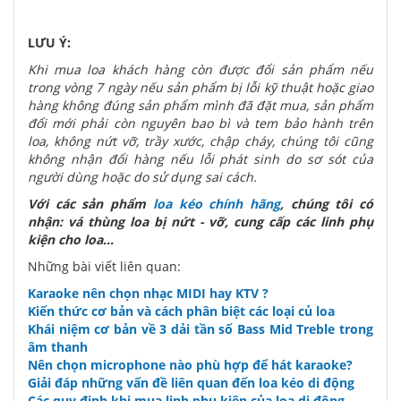
LƯU Ý:
Khi mua loa khách hàng còn được đổi sản phẩm nếu
trong vòng 7 ngày nếu sản phẩm bị lỗi kỹ thuật hoặc giao
hàng không đúng sản phẩm mình đã đặt mua, sản phẩm
đổi mới phải còn nguyên bao bì và tem bảo hành trên
loa, không nứt vỡ, trầy xước, chập cháy, chúng tôi cũng
không nhận đổi hàng nếu lỗi phát sinh do sơ sót của
người dùng hoặc do sử dụng sai cách.
Với các sản phẩm
loa kéo chính hãng
, chúng tôi có
nhận: vá thùng loa bị nứt - vỡ, cung cấp các linh phụ
kiện cho loa...
Những bài viết liên quan:
Karaoke nên chọn nhạc MIDI hay KTV ?
Kiến thức cơ bản và cách phân biệt các loại củ loa
Khái niệm cơ bản về 3 dải tần số Bass Mid Treble trong
âm thanh
Nên chọn microphone nào phù hợp để hát karaoke?
Giải đáp những vấn đề liên quan đến loa kéo di động
Các quy định khi mua linh phụ kiện của loa di động