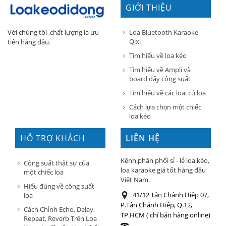
GIỚI THIỆU
Loa Bluetooth Karaoke
Với chúng tôi ,chất lượng là ưu
Qixi
tiên hàng đầu.
Tìm hiểu về loa kéo
Tìm hiểu về Ampli và
board đẩy công suất
Tìm hiểu về các loại củ loa
Cách lựa chọn một chiếc
loa kéo
HỖ TRỢ KHÁCH
LIÊN HỆ
HÀNG
Kênh phân phối sỉ - lẻ loa kéo,
Công suất thật sự của
loa karaoke giá tốt hàng đầu
một chiếc loa
Việt Nam.
Hiểu đúng về công suất
41/12 Tân Chánh Hiệp 07,
loa
P.Tân Chánh Hiệp, Q.12,
Cách Chỉnh Echo, Delay,
TP.HCM ( chỉ bán hàng online)
Repeat, Reverb Trên Loa