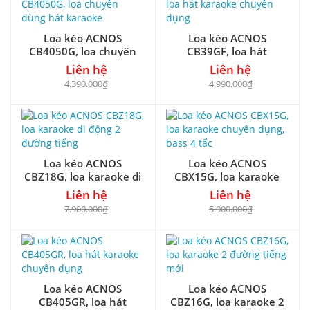
Loa kéo ACNOS
Loa kéo ACNOS
CB4050G, loa chuyên
CB39GF, loa hát
dùng hát karaoke
karaoke chuyên dụng
Liên hệ
Liên hệ
4.390.000₫
4.990.000₫
Loa kéo ACNOS
Loa kéo ACNOS
CBZ18G, loa karaoke di
CBX15G, loa karaoke
động 2 đường tiếng
chuyên dụng, bass 4 tấc
Liên hệ
Liên hệ
7.900.000₫
5.900.000₫
Loa kéo ACNOS
Loa kéo ACNOS
CB405GR, loa hát
CBZ16G, loa karaoke 2