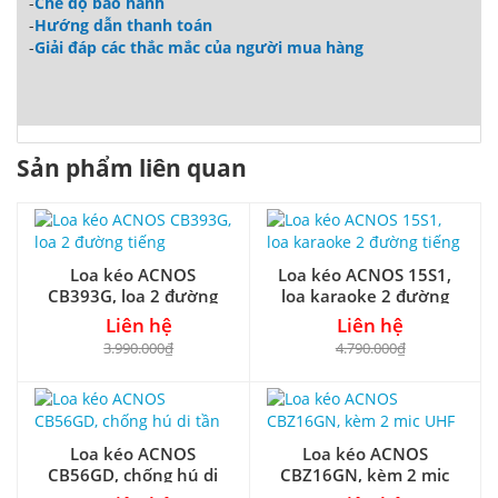
-
Chế độ bảo hành
-
Hướng dẫn thanh toán
-
Giải đáp các thắc mắc của người mua hàng
Sản phẩm liên quan
Loa kéo ACNOS
Loa kéo ACNOS 15S1,
CB393G, loa 2 đường
loa karaoke 2 đường
tiếng
tiếng
Liên hệ
Liên hệ
3.990.000₫
4.790.000₫
Loa kéo ACNOS
Loa kéo ACNOS
CB56GD, chống hú di
CBZ16GN, kèm 2 mic
tần
UHF