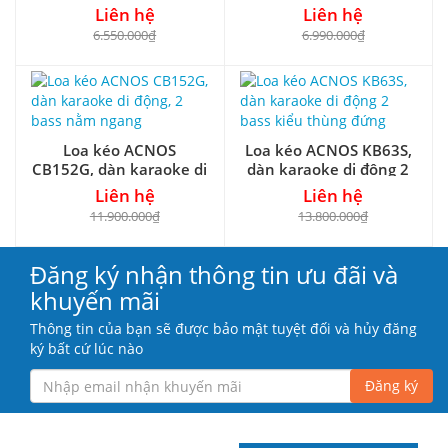
karaoke chuyên dụng
đường tiếng mới
Liên hệ
Liên hệ
6.550.000₫
6.990.000₫
Loa kéo ACNOS
Loa kéo ACNOS KB63S,
CB152G, dàn karaoke di
dàn karaoke di động 2
động, 2 bass nằm ngang
bass kiểu thùng đứng
Liên hệ
Liên hệ
11.900.000₫
13.800.000₫
Đăng ký nhận thông tin ưu đãi và
khuyến mãi
Thông tin của bạn sẽ được bảo mật tuyệt đối và hủy đăng
ký bất cứ lúc nào
Đăng ký