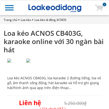
0
Trang chủ
Loa kéo
Loa kéo di động ACNOS
Loa kéo ACNOS CB403G,
karaoke online với 30 ngàn bài
hát
Loa kéo ACNOS CB403G, loa karaoke 2 đường tiếng, loa vỏ
gỗ, âm thanh sống động, hát karaoke và hỗ trợ ghi giọng
hát/hình ảnh qua app trên điện thoại...
Liên hệ
5.250.000₫
( Giá chưa VAT )