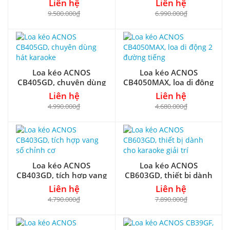
Liên hệ
Liên hệ
9.500.000₫
6.990.000₫
Loa kéo ACNOS
Loa kéo ACNOS
CB405GD, chuyên dùng
CB4050MAX, loa di động
hát karaoke
2 đường tiếng
Liên hệ
Liên hệ
4.990.000₫
4.680.000₫
Loa kéo ACNOS
Loa kéo ACNOS
CB403GD, tích hợp vang
CB603GD, thiết bị dành
số chỉnh cơ
cho karaoke giải trí
Liên hệ
Liên hệ
4.790.000₫
7.890.000₫