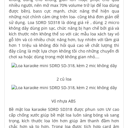
nhiều người, nên mở max 70% volume trở lại để loa dùng
được bền), bass cực mạnh, chức năng thể hiện qua
những nút chỉnh cảm ứng trên loa- cũng khá đơn giản dễ
sử dụng. Loa SDRD SD318 là dòng giá rẻ , dùng 2 micro
không dây dùng pin sạc, chức năng bị hạn chế bởi giá và
kích thước nên không thể so với các mẫu loa xách tay vỏ
gỗ lớn và có nhiều chức năng hơn, tuy nhiên với tầm giá
hơn 1 triệu và không đòi hỏi quá cao về chất lượng thì
đây cũng là một lựa chọn không tồi cho những chuyển đi
chơi xa hoặc dùng trong một không gian nhỏ....
2 củ loa
Vỏ nhựa ABS
Bề mặt loa karaoke SDRD SD318 được phun sơn UV cao
cấp chống xước giúp bề mặt loa luôn sáng bóng và sang
trọng, kích thước loa lớn hơn giúp âm thanh đầm hơn
chắc hơn và to hơn. Trong loa được tích hợp card âm