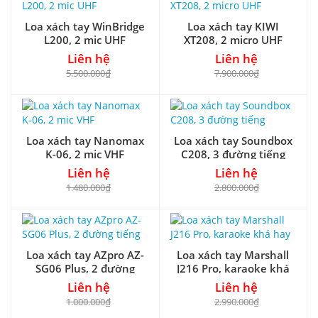
Loa xách tay WinBridge
Loa xách tay KIWI
L200, 2 mic UHF
XT208, 2 micro UHF
Liên hệ
Liên hệ
5.500.000₫
7.900.000₫
Loa xách tay Nanomax
Loa xách tay Soundbox
K-06, 2 mic VHF
C208, 3 đường tiếng
Liên hệ
Liên hệ
1.480.000₫
2.800.000₫
Loa xách tay AZpro AZ-
Loa xách tay Marshall
SG06 Plus, 2 đường
J216 Pro, karaoke khá
tiếng
hay
Liên hệ
Liên hệ
1.000.000₫
2.990.000₫