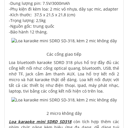
-Dung lượng pin: 7.5V/3000mAh
-Phụ kiện đi kèm loa: 2 mic vỏ nhựa, dây sạc mic, adapter
-Kích thước: ️ 37,5 x 21,5 x 21,8 (cm)
-Trọng lượng: 2,5kg
-Nguồn gốc: trung quốc
-Bảo hành 12 tháng.
Các cổng giao tiếp
Loa bluetooth karaoke SDRD 318 plus hổ trợ đầy đủ các
cổng kết nối như: cổng optical quang, bluetooth, USB, thẻ
nhớ TF, Jack cắm âm thanh AUX. Loa hổ trợ kết nối 2
micro và hát karaoke thật dễ dàng. Loa kết nối được với
tất cả các thiết bị như điện thoại, Ipad, máy phát nhạc,
laptop, tivi bằng các cổng kết nối hiện có trên loa.
2 micro không dây
Loa karaoke mini SDRD SD318
còn tích hợp thêm các
phím chức năng kèm hiệu ứng đa dạng, dễ dàng tuỳ