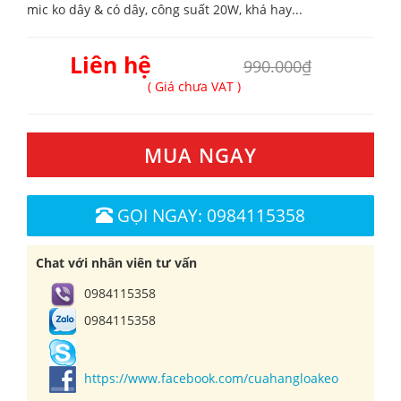
mic ko dây & có dây, công suất 20W, khá hay...
Liên hệ
990.000₫
( Giá chưa VAT )
MUA NGAY
GỌI NGAY: 0984115358
Chat với nhân viên tư vấn
0984115358
0984115358
https://www.facebook.com/cuahangloakeo