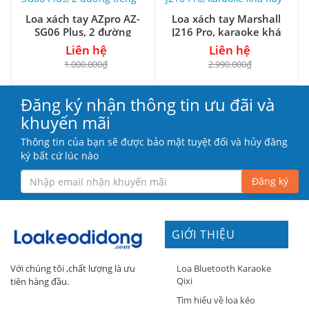
Loa xách tay AZpro AZ-
Loa xách tay Marshall
SG06 Plus, 2 đường
J216 Pro, karaoke khá
tiếng
hay
Liên hệ
Liên hệ
1.000.000₫
2.990.000₫
Đăng ký nhận thông tin ưu đãi và
khuyến mãi
Thông tin của bạn sẽ được bảo mật tuyệt đối và hủy đăng
ký bất cứ lúc nào
Đăng ký
GIỚI THIỆU
Loa Bluetooth Karaoke
Với chúng tôi ,chất lượng là ưu
Qixi
tiên hàng đầu.
Tìm hiểu về loa kéo