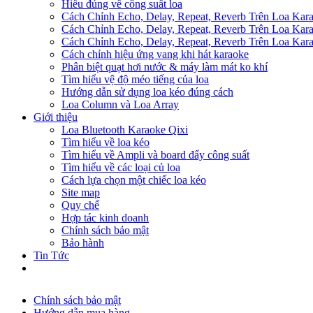
Hiểu đúng về công suất loa
Cách Chỉnh Echo, Delay, Repeat, Reverb Trên Loa Ka
Cách Chỉnh Echo, Delay, Repeat, Reverb Trên Loa Ka
Cách Chỉnh Echo, Delay, Repeat, Reverb Trên Loa Ka
Cách chỉnh hiệu ứng vang khi hát karaoke
Phân biệt quạt hơi nước & máy làm mát ko khí
Tìm hiểu vệ độ méo tiếng của loa
Hướng dẫn sử dụng loa kéo đúng cách
Loa Column và Loa Array
Giới thiệu
Loa Bluetooth Karaoke Qixi
Tìm hiểu về loa kéo
Tìm hiểu về Ampli và board đẩy công suất
Tìm hiểu về các loại củ loa
Cách lựa chọn một chiếc loa kéo
Site map
Quy chế
Hợp tác kinh doanh
Chính sách bảo mật
Bảo hành
Tin Tức
Chính sách bảo mật
Hướng dẫn mua hàng