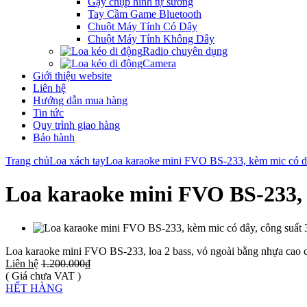
Gậy chụp hình tự sướng
Tay Cầm Game Bluetooth
Chuột Máy Tính Có Dây
Chuột Máy Tính Không Dây
Radio chuyên dụng
Camera
Giới thiệu website
Liên hệ
Hướng dẫn mua hàng
Tin tức
Quy trình giao hàng
Bảo hành
Trang chủ
Loa xách tay
Loa karaoke mini FVO BS-233, kèm mic có d
Loa karaoke mini FVO BS-233, 
Loa karaoke mini FVO BS-233, loa 2 bass, vỏ ngoài bằng nhựa cao cấ
Liên hệ
1.200.000₫
( Giá chưa VAT )
HẾT HÀNG