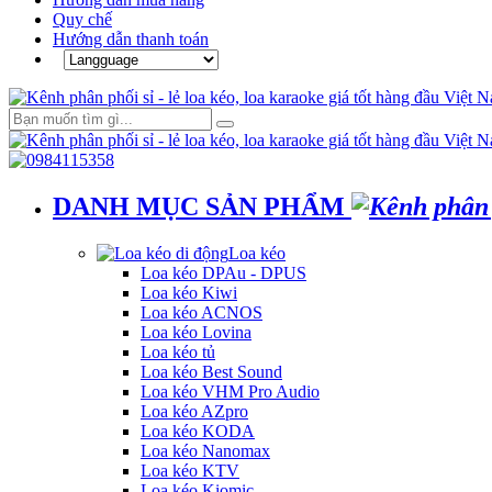
Quy chế
Hướng dẫn thanh toán
DANH MỤC SẢN PHẨM
Loa kéo
Loa kéo DPAu - DPUS
Loa kéo Kiwi
Loa kéo ACNOS
Loa kéo Lovina
Loa kéo tủ
Loa kéo Best Sound
Loa kéo VHM Pro Audio
Loa kéo AZpro
Loa kéo KODA
Loa kéo Nanomax
Loa kéo KTV
Loa kéo Kiomic