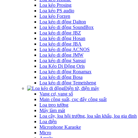
Loa kéo Prosing
Loa kéo PS audio
Loa kéo Forzen
Loa kéo di động Dalton
Loa kéo di động SoundBox
Loa kéo di động JBZ
Loa kéo di động Hosan
Loa kéo di động JBA
Loa kéo di động ACNOS
Loa kéo di động JMW
Loa kéo di động Sansui
Loa Kéo Di Động Oris
Loa kéo di động Ronamax
Loa kéo di động Bosa
Loa kéo di động Temeisheng
Điện tử, điện máy
Vang cơ, vang số
Main công suất, cục đẩy công suất
Loa treo tường
Máy làm mát
Loa cây, loa hội trường, loa sân khấu, loa gia đinh
Loa điện
Microphone Karaoke
Micro