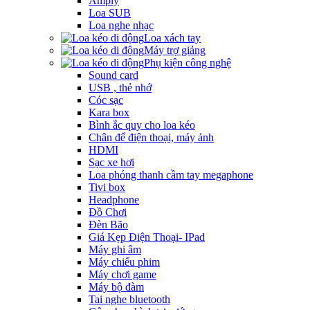
Amply
Loa SUB
Loa nghe nhạc
Loa xách tay
Máy trợ giảng
Phụ kiện công nghệ
Sound card
USB , thẻ nhớ
Cóc sạc
Kara box
Bình ắc quy cho loa kéo
Chân để điện thoại, máy ảnh
HDMI
Sạc xe hơi
Loa phóng thanh cầm tay megaphone
Tivi box
Headphone
Đồ Chơi
Đèn Bão
Giá Kẹp Điện Thoại- IPad
Máy ghi âm
Máy chiếu phim
Máy chơi game
Máy bộ đàm
Tai nghe bluetooth