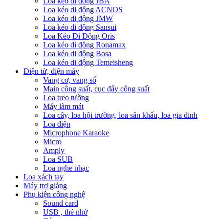
Loa kéo di động JBA
Loa kéo di động ACNOS
Loa kéo di động JMW
Loa kéo di động Sansui
Loa Kéo Di Động Oris
Loa kéo di động Ronamax
Loa kéo di động Bosa
Loa kéo di động Temeisheng
Điện tử, điện máy
Vang cơ, vang số
Main công suất, cục đẩy công suất
Loa treo tường
Máy làm mát
Loa cây, loa hội trường, loa sân khấu, loa gia đinh
Loa điện
Microphone Karaoke
Micro
Amply
Loa SUB
Loa nghe nhạc
Loa xách tay
Máy trợ giảng
Phụ kiện công nghệ
Sound card
USB , thẻ nhớ