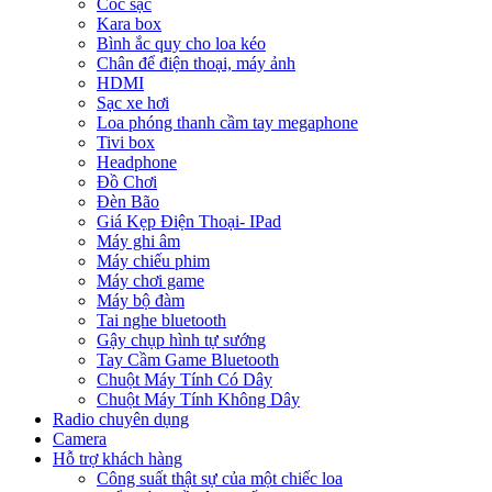
Cóc sạc
Kara box
Bình ắc quy cho loa kéo
Chân để điện thoại, máy ảnh
HDMI
Sạc xe hơi
Loa phóng thanh cầm tay megaphone
Tivi box
Headphone
Đồ Chơi
Đèn Bão
Giá Kẹp Điện Thoại- IPad
Máy ghi âm
Máy chiếu phim
Máy chơi game
Máy bộ đàm
Tai nghe bluetooth
Gậy chụp hình tự sướng
Tay Cầm Game Bluetooth
Chuột Máy Tính Có Dây
Chuột Máy Tính Không Dây
Radio chuyên dụng
Camera
Hỗ trợ khách hàng
Công suất thật sự của một chiếc loa