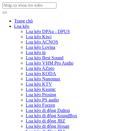
Trang chủ
Loa kéo
Loa kéo DPAu - DPUS
Loa kéo Kiwi
Loa kéo ACNOS
Loa kéo Lovina
Loa kéo tủ
Loa kéo Best Sound
Loa kéo VHM Pro Audio
Loa kéo AZpro
Loa kéo KODA
Loa kéo Nanomax
Loa kéo KTV
Loa kéo Kiomic
Loa kéo Prosing
Loa kéo PS audio
Loa kéo Forzen
Loa kéo di động Dalton
Loa kéo di động SoundBox
Loa kéo di động JBZ
Loa kéo di động Hosan