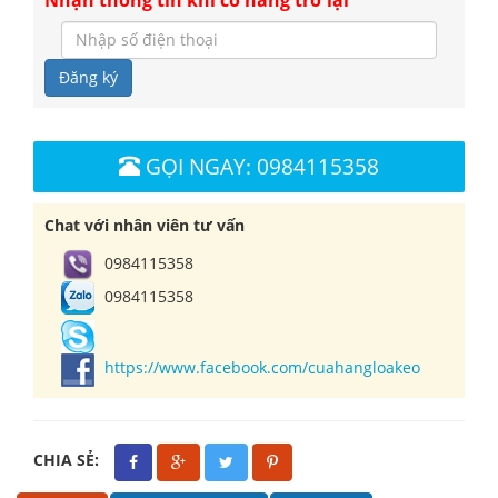
Đăng ký
GỌI NGAY: 0984115358
Chat với nhân viên tư vấn
0984115358
0984115358
https://www.facebook.com/cuahangloakeo
CHIA SẺ: