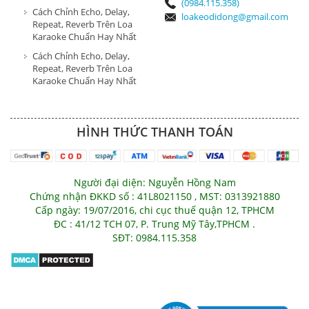
(0984.115.358)
Cách Chỉnh Echo, Delay,
loakeodidong@gmail.com
Repeat, Reverb Trên Loa
Karaoke Chuẩn Hay Nhất
Cách Chỉnh Echo, Delay,
Repeat, Reverb Trên Loa
Karaoke Chuẩn Hay Nhất
HÌNH THỨC THANH TOÁN
Người đại diện: Nguyễn Hồng Nam
Chứng nhận ĐKKD số : 41L8021150 , MST: 0313921880
Cấp ngày: 19/07/2016, chi cục thuế quận 12, TPHCM
ĐC : 41/12 TCH 07, P. Trung Mỹ Tây,TPHCM .
SĐT: 0984.115.358