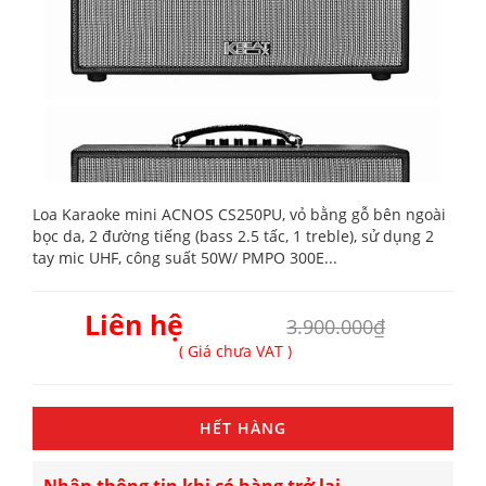
Loa Karaoke mini ACNOS CS250PU, vỏ bằng gỗ bên ngoài
bọc da, 2 đường tiếng (bass 2.5 tấc, 1 treble), sử dụng 2
tay mic UHF, công suất 50W/ PMPO 300E...
Liên hệ
3.900.000₫
( Giá chưa VAT )
HẾT HÀNG
Nhận thông tin khi có hàng trở lại