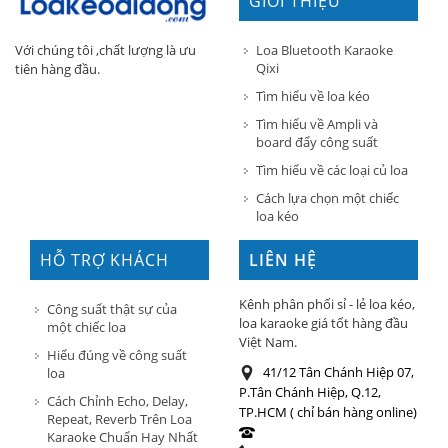
GIỚI THIỆU
Loa Bluetooth Karaoke
Với chúng tôi ,chất lượng là ưu
Qixi
tiên hàng đầu.
Tìm hiểu về loa kéo
Tìm hiểu về Ampli và
board đẩy công suất
Tìm hiểu về các loại củ loa
Cách lựa chọn một chiếc
loa kéo
HỖ TRỢ KHÁCH
LIÊN HỆ
HÀNG
Kênh phân phối sỉ - lẻ loa kéo,
Công suất thật sự của
loa karaoke giá tốt hàng đầu
một chiếc loa
Việt Nam.
Hiểu đúng về công suất
41/12 Tân Chánh Hiệp 07,
loa
P.Tân Chánh Hiệp, Q.12,
Cách Chỉnh Echo, Delay,
TP.HCM ( chỉ bán hàng online)
Repeat, Reverb Trên Loa
Karaoke Chuẩn Hay Nhất