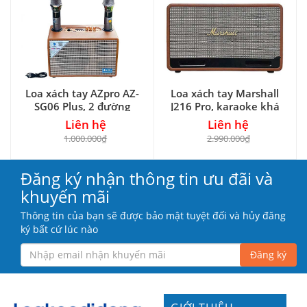
Loa xách tay AZpro AZ-
Loa xách tay Marshall
SG06 Plus, 2 đường
J216 Pro, karaoke khá
tiếng
hay
Liên hệ
Liên hệ
1.000.000₫
2.990.000₫
Đăng ký nhận thông tin ưu đãi và
khuyến mãi
Thông tin của bạn sẽ được bảo mật tuyệt đối và hủy đăng
ký bất cứ lúc nào
Đăng ký