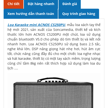
Chi tiết
Đặt hàng nhanh
Đánh giá
Xem hướng dẫn thanh toán
Quy trình giao hàng
Loa Karaoke mini ACNOS CS250PU
, mẫu loa xách tay thế
hệ mới 2021, sản xuất của Soncamedia, thiết kế và kích
thước lớn hơn ACNOS CS200PU một chút, loa sử dụng
chuẩn bluetooth V5.0 cho phép dò tìm thiết bị và kết nối
nhanh hơn. Loa ACNOS CS250PU sử dụng bass 2.5 tấc,
nghe khá lớn, DSP nâng giọng hát nhẹ hơi, hút âm cực
tốt, chức năng cũng đầy đủ cho một chiếc loa nghe nhạc
và hát karaoke, thiết bị có một tay xách mềm, trọng lượng
cũng chỉ tầm 8kg nên rất thích hợp sử dụng làm loa du
lịch ....