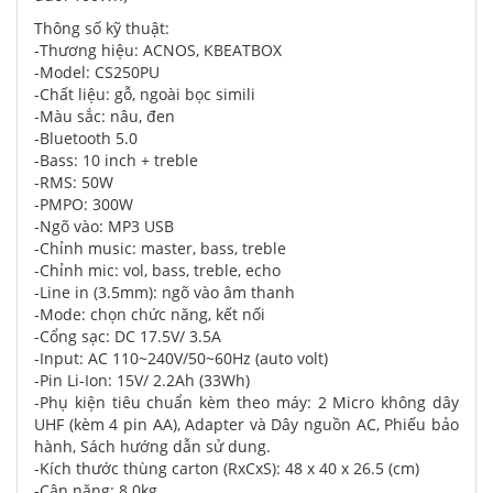
Thông số kỹ thuật:
-Thương hiệu: ACNOS, KBEATBOX
-Model: CS250PU
-Chất liệu: gỗ, ngoài bọc simili
-Màu sắc: nâu, đen
-Bluetooth 5.0
-Bass: 10 inch + treble
-RMS: 50W
-PMPO: 300W
-Ngõ vào: MP3 USB
-Chỉnh music: master, bass, treble
-Chỉnh mic: vol, bass, treble, echo
-Line in (3.5mm): ngõ vào âm thanh
-Mode: chọn chức năng, kết nối
-Cổng sạc: DC 17.5V/ 3.5A
-Input: AC 110~240V/50~60Hz (auto volt)
-Pin Li-Ion: 15V/ 2.2Ah (33Wh)
-Phụ kiện tiêu chuẩn kèm theo máy: 2 Micro không dây
UHF (kèm 4 pin AA), Adapter và Dây nguồn AC, Phiếu bảo
hành, Sách hướng dẫn sử dung.
-Kích thước thùng carton (RxCxS): 48 x 40 x 26.5 (cm)
-Cân nặng: 8.0kg