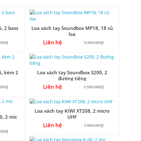
, 2 bass
Loa xách tay Soundbox MP18, 18 củ
loa
Liên hệ
.000₫
3.390.000₫
5, kèm 2
Loa xách tay Soundbox S200, 2
đường tiếng
Liên hệ
.000₫
1.590.000₫
Loa xách tay KIWI XT208, 2 micro
0, 2 mic
UHF
Liên hệ
7.900.000₫
.000₫