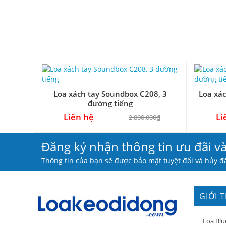
Loa xách tay Soundbox C208, 3
Loa xác
đường tiếng
Liên hệ
Li
2.800.000₫
Đăng ký nhận thông tin ưu đãi v
Thông tin của bạn sẽ được bảo mật tuyệt đối và hủy đă
GIỚI 
Loa Blu