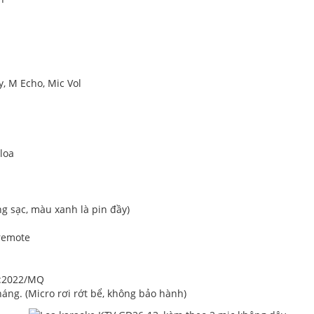
, M Echo, Mic Vol
loa
ng sạc, màu xanh là pin đầy)
 remote
01:2022/MQ
háng. (Micro rơi rớt bể, không bảo hành)