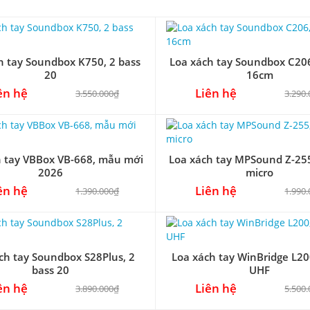
h tay Soundbox K750, 2 bass
Loa xách tay Soundbox C206
20
16cm
ên hệ
Liên hệ
3.550.000₫
3.290
h tay VBBox VB-668, mẫu mới
Loa xách tay MPSound Z-25
2026
micro
ên hệ
Liên hệ
1.390.000₫
1.990
ch tay Soundbox S28Plus, 2
Loa xách tay WinBridge L20
bass 20
UHF
ên hệ
Liên hệ
3.890.000₫
5.500