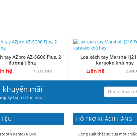
h tay AZpro AZ-SG06 Plus, 2
Loa xách tay Marshall J21
đường tiếng
karaoke khá hay
ên hệ
Liên hệ
1.000.000₫
2.990
à khuyến mãi
ng ký bất cứ lúc nào
THIỆU
HỖ TRỢ KHÁCH HÀNG
etooth Karaoke Qixi
Công suất thật sự của một chiếc