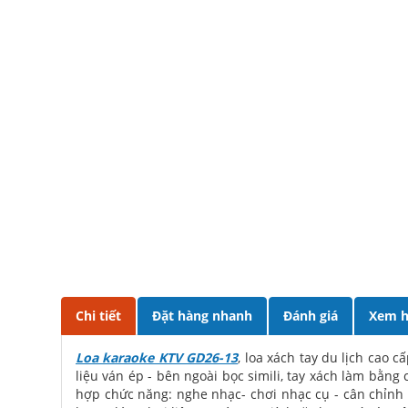
Chi tiết
Đặt hàng nhanh
Đánh giá
Xem h
Loa karaoke KTV GD26-13
, loa xách tay du lịch cao 
liệu ván ép - bên ngoài bọc simili, tay xách làm bằng
hợp chức năng: nghe nhạc- chơi nhạc cụ - cân chỉnh mi