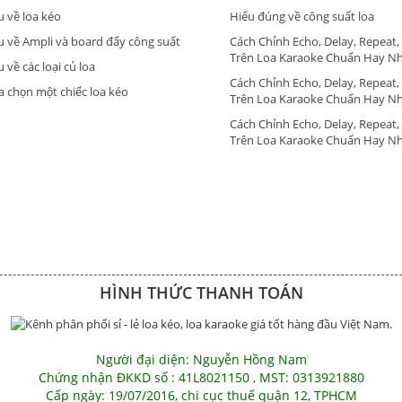
u về loa kéo
Hiểu đúng về công suất loa
u về Ampli và board đẩy công suất
Cách Chỉnh Echo, Delay, Repeat,
Trên Loa Karaoke Chuẩn Hay N
 về các loại củ loa
Cách Chỉnh Echo, Delay, Repeat,
a chọn một chiếc loa kéo
Trên Loa Karaoke Chuẩn Hay N
Cách Chỉnh Echo, Delay, Repeat,
Trên Loa Karaoke Chuẩn Hay N
HÌNH THỨC THANH TOÁN
Người đại diện: Nguyễn Hồng Nam
Chứng nhận ĐKKD số : 41L8021150 , MST: 0313921880
Cấp ngày: 19/07/2016, chi cục thuế quận 12, TPHCM