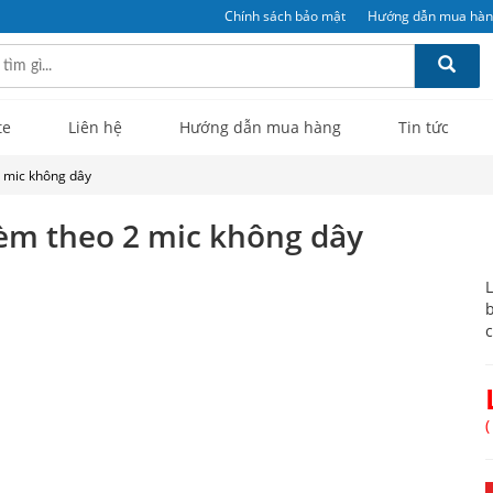
Chính sách bảo mật
Hướng dẫn mua hà
te
Liên hệ
Hướng dẫn mua hàng
Tin tức
 mic không dây
èm theo 2 mic không dây
L
b
c
(