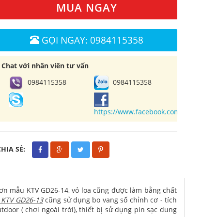
MUA NGAY
GỌI NGAY: 0984115358
Chat với nhân viên tư vấn
0984115358
0984115358
https://www.facebook.com/cuahangl
CHIA SẺ:
nhỏ hơn mẫu KTV GD26-14, vỏ loa cũng được làm bằng chất
y KTV GD26-13
cũng sử dụng bo vang số chỉnh cơ - tích
door ( chơi ngoài trời), thiết bị sử dụng pin sạc dung