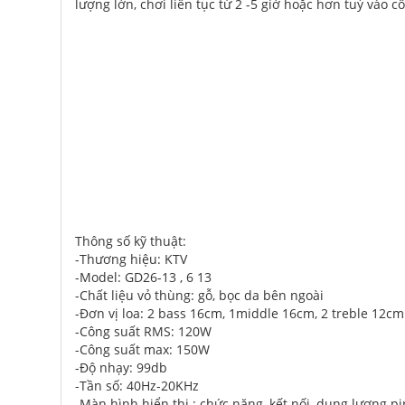
lượng lớn, chơi liên tục từ 2 -5 giờ hoặc hơn tuỳ vào 
Thông số kỹ thuật:
-Thương hiệu: KTV
-Model: GD26-13 , 6 13
-Chất liệu vỏ thùng: gỗ, bọc da bên ngoài
-Đơn vị loa: 2 bass 16cm, 1middle 16cm, 2 treble 12cm
-Công suất RMS: 120W
-Công suất max: 150W
-Độ nhạy: 99db
-Tần số: 40Hz-20KHz
-Màn hình hiển thị : chức năng, kết nối, dung lượng pi