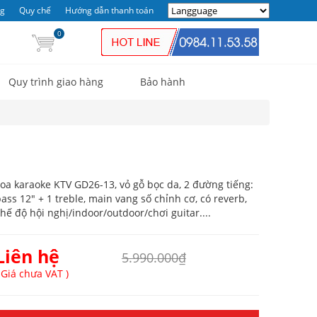
ng
Quy chế
Hướng dẫn thanh toán
0
Quy trình giao hàng
Bảo hành
oa karaoke KTV GD26-13, vỏ gỗ bọc da, 2 đường tiếng:
ass 12" + 1 treble, main vang số chỉnh cơ, có reverb,
hế độ hội nghị/indoor/outdoor/chơi guitar....
Liên hệ
5.990.000₫
 Giá chưa VAT )