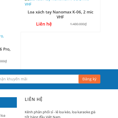
Loa xách tay Nanomax K-06, 2 mic
VHF
Liên hệ
1.480.000₫
6 Pro,
.000₫
Đăng ký
LIÊN HỆ
Kênh phân phối sỉ - lẻ loa kéo, loa karaoke giá
 loa
tốt hàng đầu Việt Nam.