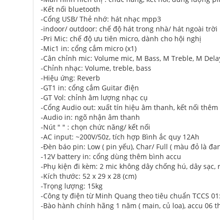
-Kết nối bluetooth
-Cổng USB/ Thẻ nhớ: hát nhạc mpp3
-indoor/ outdoor: chế độ hát trong nhà/ hát ngoài trời
-Pri Mic: chế độ ưu tiên micro, dành cho hội nghị
-Mic1 in: cổng cắm micro (x1)
-Cân chỉnh mic: Volume mic, M Bass, M Treble, M Delay
-Chỉnh nhạc: Volume, treble, bass
-Hiệu ứng: Reverb
-GT1 in: cổng cắm Guitar điện
-GT Vol: chỉnh âm lượng nhạc cụ
-Cổng Audio out: xuất tín hiệu âm thanh, kết nối thêm 
-Audio in: ngõ nhận âm thanh
-Nút " " : chọn chức năng/ kết nối
-AC input: ~200V/50z, tích hợp Bình ắc quy 12Ah
-Đèn báo pin: Low ( pin yếu), Char/ Full ( màu đỏ là đa
-12V battery in: cổng dùng thêm bình accu
-Phụ kiện đi kèm: 2 mic không dây chống hú, dây sạc,
-Kích thước: 52 x 29 x 28 (cm)
-Trọng lượng: 15kg
-Công ty điện từ Minh Quang theo tiêu chuẩn TCCS 
-Bào hành chính hãng 1 năm ( main, củ loa), accu 06 t