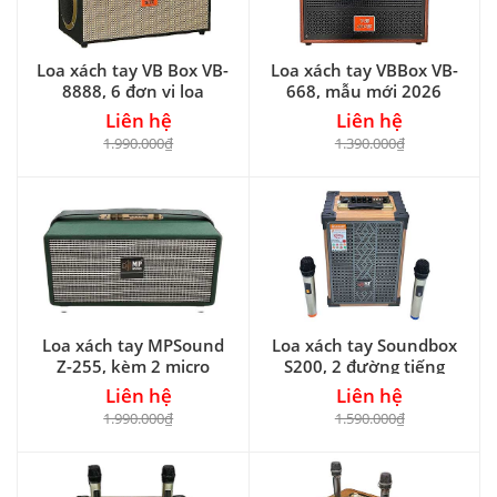
Loa xách tay VB Box VB-
Loa xách tay VBBox VB-
8888, 6 đơn vị loa
668, mẫu mới 2026
Liên hệ
Liên hệ
1.990.000₫
1.390.000₫
Loa xách tay MPSound
Loa xách tay Soundbox
Z-255, kèm 2 micro
S200, 2 đường tiếng
Liên hệ
Liên hệ
1.990.000₫
1.590.000₫