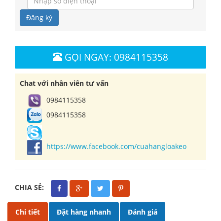
Đăng ký
GỌI NGAY: 0984115358
Chat với nhân viên tư vấn
0984115358
0984115358
https://www.facebook.com/cuahangloakeo
CHIA SẺ:
Chi tiết
Đặt hàng nhanh
Đánh giá