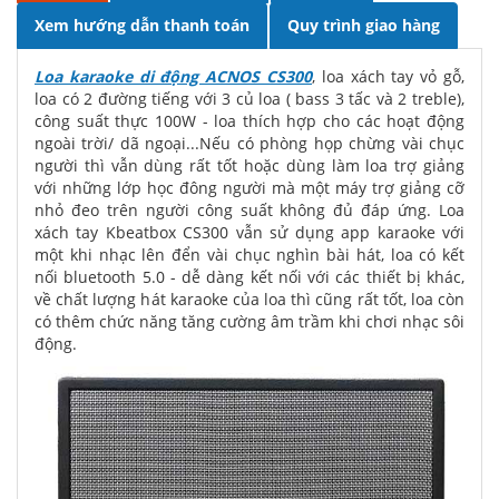
Xem hướng dẫn thanh toán
Quy trình giao hàng
Loa karaoke di động ACNOS CS300
, loa xách tay vỏ gỗ,
loa có 2 đường tiếng với 3 củ loa ( bass 3 tấc và 2 treble),
công suất thực 100W - loa thích hợp cho các hoạt động
ngoài trời/ dã ngoại...Nếu có phòng họp chừng vài chục
người thì vẫn dùng rất tốt hoặc dùng làm loa trợ giảng
với những lớp học đông người mà một máy trợ giảng cỡ
nhỏ đeo trên người công suất không đủ đáp ứng. Loa
xách tay Kbeatbox CS300 vẫn sử dụng app karaoke với
một khi nhạc lên đển vài chục nghìn bài hát, loa có kết
nối bluetooth 5.0 - dễ dàng kết nối với các thiết bị khác,
về chất lượng hát karaoke của loa thì cũng rất tốt, loa còn
có thêm chức năng tăng cường âm trầm khi chơi nhạc sôi
động.