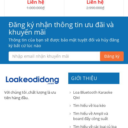
Liên hệ
Liên hệ
1.000.000₫
2.990.000₫
Đăng ký nhận thông tin ưu đãi và
khuyến mãi
Thông tin của bạn sẽ được bảo mật tuyệt đối và hủy đăng
ký bất cứ lúc nào
Đăng ký
GIỚI THIỆU
Loa Bluetooth Karaoke
Với chúng tôi ,chất lượng là ưu
Qixi
tiên hàng đầu.
Tìm hiểu về loa kéo
Tìm hiểu về Ampli và
board đẩy công suất
Tìm hiểu về các loại củ loa