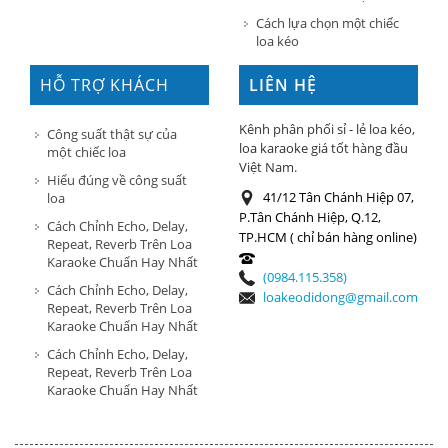
Cách lựa chọn một chiếc
loa kéo
HỖ TRỢ KHÁCH
LIÊN HỆ
HÀNG
Kênh phân phối sỉ - lẻ loa kéo,
Công suất thật sự của
loa karaoke giá tốt hàng đầu
một chiếc loa
Việt Nam.
Hiểu đúng về công suất
41/12 Tân Chánh Hiệp 07,
loa
P.Tân Chánh Hiệp, Q.12,
Cách Chỉnh Echo, Delay,
TP.HCM ( chỉ bán hàng online)
Repeat, Reverb Trên Loa
Karaoke Chuẩn Hay Nhất
(0984.115.358)
Cách Chỉnh Echo, Delay,
loakeodidong@gmail.com
Repeat, Reverb Trên Loa
Karaoke Chuẩn Hay Nhất
Cách Chỉnh Echo, Delay,
Repeat, Reverb Trên Loa
Karaoke Chuẩn Hay Nhất