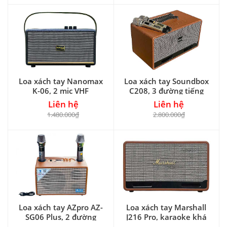
Loa xách tay Nanomax
Loa xách tay Soundbox
K-06, 2 mic VHF
C208, 3 đường tiếng
Liên hệ
Liên hệ
1.480.000₫
2.800.000₫
Loa xách tay AZpro AZ-
Loa xách tay Marshall
SG06 Plus, 2 đường
J216 Pro, karaoke khá
tiếng
hay