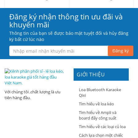
Đăng ký nhận thông tin ưu đãi và
khuyến mãi
Thông tin của bạn sẽ được bảo mật tuyệt đối và hủy đăng
ký bất cứ lúc nào
Đăng ký
GIỚI THIỆU
Loa Bluetooth Karaoke
Với chúng tôi ,chất lượng là ưu
Qixi
tiên hàng đầu.
Tìm hiểu về loa kéo
Tìm hiểu về Ampli và
board đẩy công suất
Tìm hiểu về các loại củ loa
Cách lựa chọn một chiếc