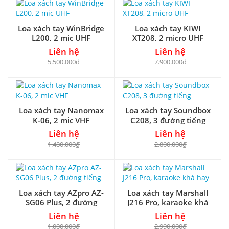
Loa xách tay WinBridge
Loa xách tay KIWI
L200, 2 mic UHF
XT208, 2 micro UHF
Liên hệ
Liên hệ
5.500.000₫
7.900.000₫
Loa xách tay Nanomax
Loa xách tay Soundbox
K-06, 2 mic VHF
C208, 3 đường tiếng
Liên hệ
Liên hệ
1.480.000₫
2.800.000₫
Loa xách tay AZpro AZ-
Loa xách tay Marshall
SG06 Plus, 2 đường
J216 Pro, karaoke khá
tiếng
hay
Liên hệ
Liên hệ
1.000.000₫
2.990.000₫