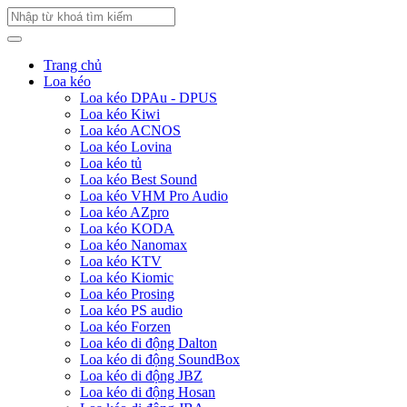
Trang chủ
Loa kéo
Loa kéo DPAu - DPUS
Loa kéo Kiwi
Loa kéo ACNOS
Loa kéo Lovina
Loa kéo tủ
Loa kéo Best Sound
Loa kéo VHM Pro Audio
Loa kéo AZpro
Loa kéo KODA
Loa kéo Nanomax
Loa kéo KTV
Loa kéo Kiomic
Loa kéo Prosing
Loa kéo PS audio
Loa kéo Forzen
Loa kéo di động Dalton
Loa kéo di động SoundBox
Loa kéo di động JBZ
Loa kéo di động Hosan