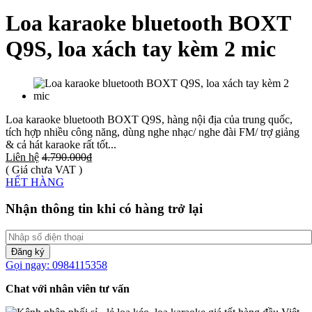
Loa karaoke bluetooth BOXT
Q9S, loa xách tay kèm 2 mic
Loa karaoke bluetooth BOXT Q9S, hàng nội địa của trung quốc,
tích hợp nhiều công năng, dùng nghe nhạc/ nghe đài FM/ trợ giảng
& cả hát karaoke rất tốt...
Liên hệ
4.790.000₫
( Giá chưa VAT )
HẾT HÀNG
Nhận thông tin khi có hàng trở lại
Đăng ký
Gọi ngay: 0984115358
Chat với nhân viên tư vấn