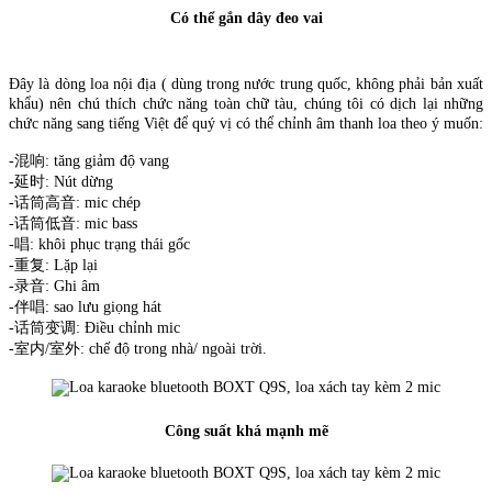
Có thể gắn dây đeo vai
Đây là dòng loa nội địa ( dùng trong nước trung quốc, không phải bản xuất
khẩu) nên chú thích chức năng toàn chữ tàu, chúng tôi có dịch lại những
chức năng sang tiếng Việt để quý vị có thể chỉnh âm thanh loa theo ý muốn:
-混响: tăng giảm độ vang
-延时: Nút dừng
-话筒高音: mic chép
-话筒低音: mic bass
-唱: khôi phục trạng thái gốc
-重复: Lặp lại
-录音: Ghi âm
-伴唱: sao lưu giọng hát
-话筒变调: Điều chỉnh mic
-室内/室外: chế độ trong nhà/ ngoài trời.
Công suất khá mạnh mẽ