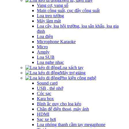
Điện tử, điện máy
Vang cơ, vang số
Main công suất, cục đẩy công suất
Loa treo tường
Máy làm mát
Loa cây, loa hội trường, loa sân khấu, loa gia
đinh
Loa điện
Microphone Karaoke
Micro
Amply
Loa SUB
Loa nghe nhạc
Loa xách tay
Máy trợ giảng
Phụ kiện công nghệ
Sound card
USB , thẻ nhớ
Cóc sạc
Kara box
Bình ắc quy cho loa kéo
Chân để điện thoại, máy ảnh
HDMI
Sạc xe hơi
Loa phóng thanh cầm tay megaphone