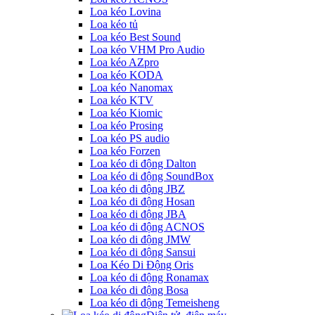
Loa kéo Lovina
Loa kéo tủ
Loa kéo Best Sound
Loa kéo VHM Pro Audio
Loa kéo AZpro
Loa kéo KODA
Loa kéo Nanomax
Loa kéo KTV
Loa kéo Kiomic
Loa kéo Prosing
Loa kéo PS audio
Loa kéo Forzen
Loa kéo di động Dalton
Loa kéo di động SoundBox
Loa kéo di động JBZ
Loa kéo di động Hosan
Loa kéo di động JBA
Loa kéo di động ACNOS
Loa kéo di động JMW
Loa kéo di động Sansui
Loa Kéo Di Động Oris
Loa kéo di động Ronamax
Loa kéo di động Bosa
Loa kéo di động Temeisheng