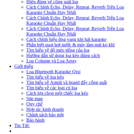
Hiểu đúng về công suất loa
Cách Chỉnh Echo, Delay, Repeat, Reverb Trên Loa
Karaoke Chuẩn Hay Nhất
Cách Chỉnh Echo, Delay, Repeat, Reverb Trên Loa
Karaoke Chuẩn Hay Nhất
Cách Chỉnh Echo, Delay, Repeat, Reverb Trên Loa
Karaoke Chuẩn Hay Nhất
Cách chỉnh hiệu ứng vang khi hát karaoke
Phân biệt quạt hơi nước & máy làm mát ko khí
Tìm hiểu vệ độ méo tiếng của loa
Hướng dẫn sử dụng loa kéo đúng cách
Loa Column và Loa Array
Giới thiệu
Loa Bluetooth Karaoke Qixi
Tìm hiểu về loa kéo
Tìm hiểu về Ampli và board đẩy công suất
Tìm hiểu về các loại củ loa
Cách lựa chọn một chiếc loa kéo
Site map
Quy chế
Hợp tác kinh doanh
Chính sách bảo mật
Bảo hành
Tin Tức