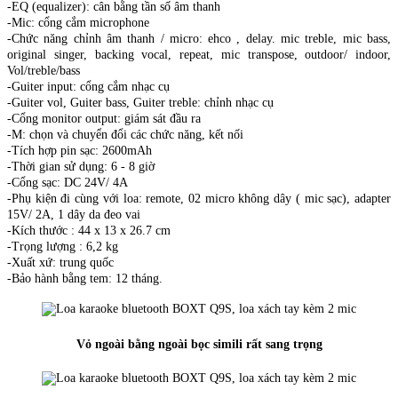
-EQ (equalizer): cân bằng tần số âm thanh
-Mic: cổng cắm microphone
-Chức năng chỉnh âm thanh / micro: ehco , delay. mic treble, mic bass,
original singer, backing vocal, repeat, mic transpose, outdoor/ indoor,
Vol/treble/bass
-Guiter input: cổng cắm nhạc cụ
-Guiter vol, Guiter bass, Guiter treble: chỉnh nhạc cụ
-Cổng monitor output: giám sát đầu ra
-M: chọn và chuyển đổi các chức năng, kết nối
-Tích hợp pin sạc: 2600mAh
-Thời gian sử dụng: 6 - 8 giờ
-Cổng sạc: DC 24V/ 4A
-Phụ kiện đi cùng với loa: remote, 02 micro không dây ( mic sạc), adapter
15V/ 2A, 1 dây da đeo vai
-Kích thước : 44 x 13 x 26.7 cm
-Trọng lượng : 6,2 kg
-Xuất xứ: trung quốc
-Bảo hành bằng tem: 12 tháng.
Vỏ ngoài bằng ngoài bọc simili rất sang trọng