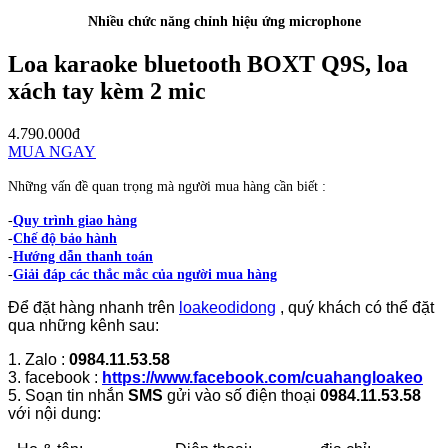
Nhiều chức năng chỉnh hiệu ứng microphone
Loa karaoke bluetooth BOXT Q9S, loa
xách tay kèm 2 mic
4.790.000đ
MUA NGAY
Những vấn đề quan trọng mà người mua hàng cần biết :
-
Quy trình giao hàng
-
Chế độ bảo hành
-
Hướng dẫn thanh toán
-
Giải đáp các thắc mắc của người mua hàng
Để đặt hàng nhanh trên
loakeodidong
, quý khách có thể đặt
qua những kênh sau:
1. Zalo :
0984.11.53.58
3. facebook :
https://www.facebook.com/cuahangloakeo
5. Soạn tin nhắn
SMS
gửi vào số điện thoại
0984.11.53.58
với nội dung: