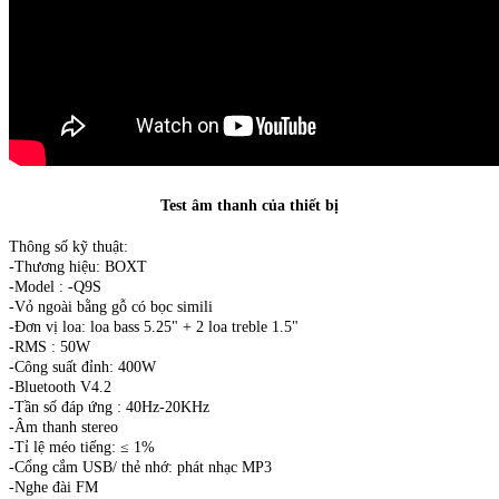
Test âm thanh của thiết bị
Thông số kỹ thuật:
-Thương hiệu: BOXT
-Model : -Q9S
-Vỏ ngoài bằng gỗ có bọc simili
-Đơn vị loa: loa bass 5.25" + 2 loa treble 1.5"
-RMS : 50W
-Công suất đỉnh: 400W
-Bluetooth V4.2
-Tần số đáp ứng : 40Hz-20KHz
-Âm thanh stereo
-Tỉ lệ méo tiếng: ≤ 1%
-Cổng cắm USB/ thẻ nhớ: phát nhạc MP3
-Nghe đài FM