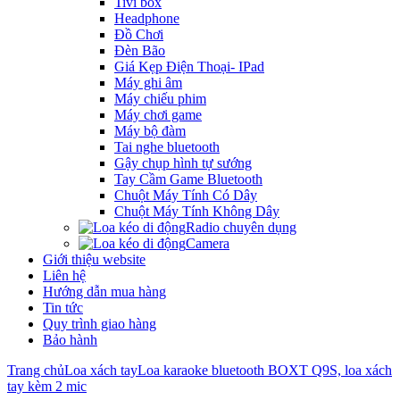
Tivi box
Headphone
Đồ Chơi
Đèn Bão
Giá Kẹp Điện Thoại- IPad
Máy ghi âm
Máy chiếu phim
Máy chơi game
Máy bộ đàm
Tai nghe bluetooth
Gậy chụp hình tự sướng
Tay Cầm Game Bluetooth
Chuột Máy Tính Có Dây
Chuột Máy Tính Không Dây
Radio chuyên dụng
Camera
Giới thiệu website
Liên hệ
Hướng dẫn mua hàng
Tin tức
Quy trình giao hàng
Bảo hành
Trang chủ
Loa xách tay
Loa karaoke bluetooth BOXT Q9S, loa xách
tay kèm 2 mic