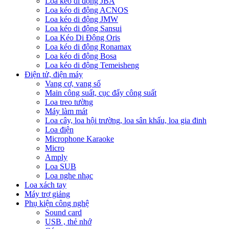
Loa kéo di động JBA
Loa kéo di động ACNOS
Loa kéo di động JMW
Loa kéo di động Sansui
Loa Kéo Di Động Oris
Loa kéo di động Ronamax
Loa kéo di động Bosa
Loa kéo di động Temeisheng
Điện tử, điện máy
Vang cơ, vang số
Main công suất, cục đẩy công suất
Loa treo tường
Máy làm mát
Loa cây, loa hội trường, loa sân khấu, loa gia đinh
Loa điện
Microphone Karaoke
Micro
Amply
Loa SUB
Loa nghe nhạc
Loa xách tay
Máy trợ giảng
Phụ kiện công nghệ
Sound card
USB , thẻ nhớ