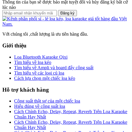
Thông tin của bạn sẽ được bảo mật tuyệt đối và hủy đăng ký bất cứ
lúc nào
Đăng ký
Với chúng tôi ,chất lượng là ưu tiên hàng đầu.
Giới thiệu
Loa Bluetooth Karaoke Qixi
Tìm hiểu về loa kéo
Tìm hiểu về Ampli và board đẩy công suất
Tìm hiểu về các loại củ loa
Cách lựa chọn một chiếc loa kéo
Hỗ trợ khách hàng
Công suất thật sự của một chiếc loa
Hiểu đúng về công suất loa
Cách Chỉnh Echo, Delay, Repeat, Reverb Trên Loa Karaoke
Chuẩn Hay Nhất
Cách Chỉnh Echo, Delay, Repeat, Reverb Trên Loa Karaoke
Chuẩn Hay Nhất