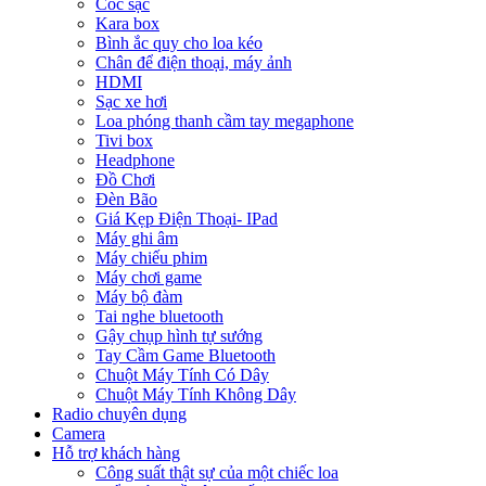
Cóc sạc
Kara box
Bình ắc quy cho loa kéo
Chân để điện thoại, máy ảnh
HDMI
Sạc xe hơi
Loa phóng thanh cầm tay megaphone
Tivi box
Headphone
Đồ Chơi
Đèn Bão
Giá Kẹp Điện Thoại- IPad
Máy ghi âm
Máy chiếu phim
Máy chơi game
Máy bộ đàm
Tai nghe bluetooth
Gậy chụp hình tự sướng
Tay Cầm Game Bluetooth
Chuột Máy Tính Có Dây
Chuột Máy Tính Không Dây
Radio chuyên dụng
Camera
Hỗ trợ khách hàng
Công suất thật sự của một chiếc loa