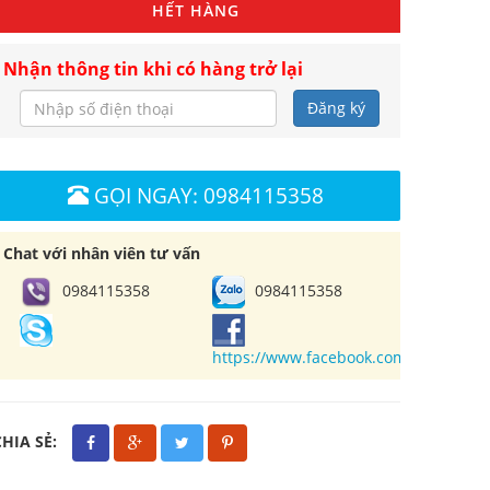
HẾT HÀNG
Nhận thông tin khi có hàng trở lại
Đăng ký
GỌI NGAY: 0984115358
Chat với nhân viên tư vấn
0984115358
0984115358
https://www.facebook.com/cuahangl
CHIA SẺ: