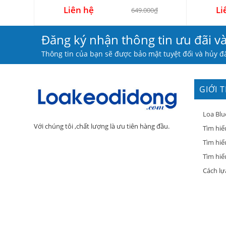
Liên hệ
Li
649.000₫
Đăng ký nhận thông tin ưu đãi v
Thông tin của bạn sẽ được bảo mật tuyệt đối và hủy đă
GIỚI 
Loa Blu
Với chúng tôi ,chất lượng là ưu tiên hàng đầu.
Tìm hiể
Tìm hiể
Tìm hiểu
Cách lự