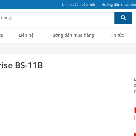
Chính sách bảo mật
Hướng dẫn mua hà
te
Liên hệ
Hướng dẫn mua hàng
Tin tức
ise BS-11B
L
c
n
(