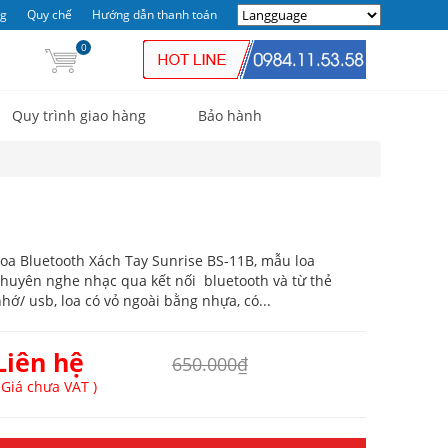
ng
Quy chế
Hướng dẫn thanh toán
0
Quy trình giao hàng
Bảo hành
oa Bluetooth Xách Tay Sunrise BS-11B, mẫu loa
huyên nghe nhạc qua kết nối bluetooth và từ thẻ
hớ/ usb, loa có vỏ ngoài bằng nhựa, có...
Liên hệ
650.000₫
 Giá chưa VAT )