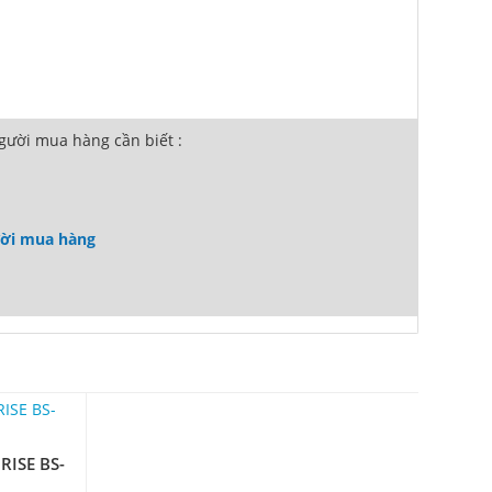
ười mua hàng cần biết :
ười mua hàng
RISE BS-