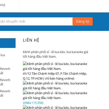
000₫
Đăng ký
LIÊN HỆ
Kênh phân phối sỉ - lẻ loa kéo, loa karaoke giá
 loa
tốt hàng đầu Việt Nam.
 Reverb
hất
41/12 Tân Chánh Hiệp 07, P.Tân Chánh Hiệp,
Q.12, TP.HCM ( chỉ bán hàng online)
 Reverb
hất
 Reverb
hất
(0984.115.358)