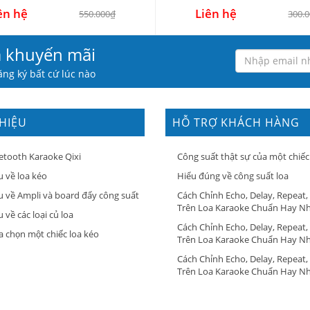
ên hệ
Liên hệ
550.000₫
300.
à khuyến mãi
ng ký bất cứ lúc nào
THIỆU
HỖ TRỢ KHÁCH HÀNG
etooth Karaoke Qixi
Công suất thật sự của một chiếc
u về loa kéo
Hiểu đúng về công suất loa
u về Ampli và board đẩy công suất
Cách Chỉnh Echo, Delay, Repeat,
Trên Loa Karaoke Chuẩn Hay N
 về các loại củ loa
Cách Chỉnh Echo, Delay, Repeat,
a chọn một chiếc loa kéo
Trên Loa Karaoke Chuẩn Hay N
Cách Chỉnh Echo, Delay, Repeat,
Trên Loa Karaoke Chuẩn Hay N