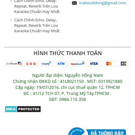
Cách Chỉnh Echo, Delay,
loakeodidong@gmail.com
Repeat, Reverb Trên Loa
Karaoke Chuẩn Hay Nhất
Cách Chỉnh Echo, Delay,
Repeat, Reverb Trên Loa
Karaoke Chuẩn Hay Nhất
HÌNH THỨC THANH TOÁN
Người đại diện: Nguyễn Hồng Nam
Chứng nhận ĐKKD số : 41L8021150 , MST: 0313921880
Cấp ngày: 19/07/2016, chi cục thuế quận 12, TPHCM
ĐC : 41/12 TCH 07, P. Trung Mỹ Tây,TPHCM .
SĐT: 0984.115.358