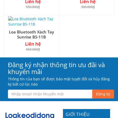
Liên hệ
Liên hệ
550.000₫
300.000₫
Loa Bluetooth Xách Tay
Sunrise BS-11B
Liên hệ
650.000₫
Đăng ký nhận thông tin ưu đãi và
khuyến mãi
Thông tin của bạn sẽ được bảo mật tuyệt đối và hủy đăng
ký bất cứ lúc nào
Đăng ký
GIỚI THIỆU