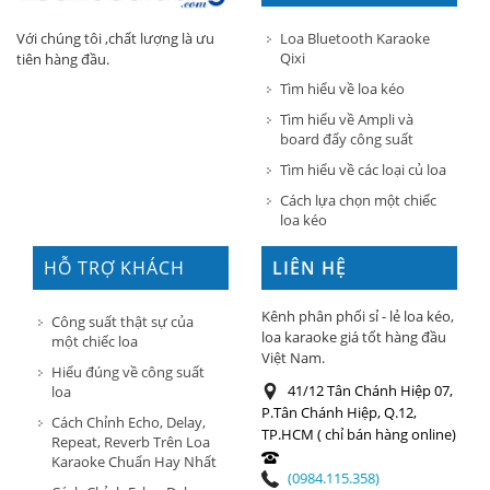
Loa Bluetooth Karaoke
Với chúng tôi ,chất lượng là ưu
Qixi
tiên hàng đầu.
Tìm hiểu về loa kéo
Tìm hiểu về Ampli và
board đẩy công suất
Tìm hiểu về các loại củ loa
Cách lựa chọn một chiếc
loa kéo
HỖ TRỢ KHÁCH
LIÊN HỆ
HÀNG
Kênh phân phối sỉ - lẻ loa kéo,
Công suất thật sự của
loa karaoke giá tốt hàng đầu
một chiếc loa
Việt Nam.
Hiểu đúng về công suất
41/12 Tân Chánh Hiệp 07,
loa
P.Tân Chánh Hiệp, Q.12,
Cách Chỉnh Echo, Delay,
TP.HCM ( chỉ bán hàng online)
Repeat, Reverb Trên Loa
Karaoke Chuẩn Hay Nhất
(0984.115.358)