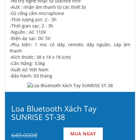
-Hỗ trợ nghe nhạc từ usb/thẻ nhớ
-AUX : nhận âm thanh từ các thiết bị
-02 cổng cắm microphone
-Thời lượng pin: 2 - 3h
-Thời gian sạc: 2 - 3h
-Nguồn : AC 110V
-Điện áp sạc: DC 5V
-Phụ kiện: 1 mic có dây, remote, dây nguồn, cáp âm
thanh
-Kích thước: 38 x 18 x 18 (cm)
-Cân Nặng: 3,5kg
-Xuất xứ: Việt Nam
-Bảo hành: 03 tháng
Loa Bluetooth Xách Tay
SUNRISE ST-38
MUA NGAY
649.000đ