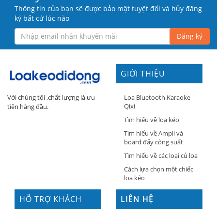
Thông tin của bạn sẽ được bảo mật tuyệt đối và hủy đăng
ký bất cứ lúc nào
Đăng ký
GIỚI THIỆU
Loa Bluetooth Karaoke
Với chúng tôi ,chất lượng là ưu
Qixi
tiên hàng đầu.
Tìm hiểu về loa kéo
Tìm hiểu về Ampli và
board đẩy công suất
Tìm hiểu về các loại củ loa
Cách lựa chọn một chiếc
loa kéo
HỖ TRỢ KHÁCH
LIÊN HỆ