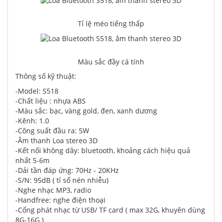
Tỉ lệ méo tiếng thấp
Màu sắc đầy cá tính
Thông số kỹ thuật:
-Model: S518
-Chất liệu : nhựa ABS
-Màu sắc: bạc, vàng gold, đen, xanh dương
-Kênh: 1.0
-Công suất đầu ra: 5W
-Âm thanh Loa stereo 3D
-Kết nối không dây: bluetooth, khoảng cách hiệu quả
nhất 5-6m
-Dải tần đáp ứng: 70Hz - 20KHz
-S/N: 95dB ( tỉ số nén nhiễu)
-Nghe nhạc MP3, radio
-Handfree: nghe điện thoại
-Cổng phát nhạc từ USB/ TF card ( max 32G, khuyên dùng
8G-16G )