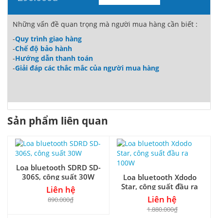
Những vấn đề quan trọng mà người mua hàng cần biết :
-
Quy trình giao hàng
-
Chế độ bảo hành
-
Hướng dẫn thanh toán
-
Giải đáp các thắc mắc của người mua hàng
Sản phẩm liên quan
Loa bluetooth SDRD SD-
306S, công suất 30W
Loa bluetooth Xdodo
Star, công suất đầu ra
Liên hệ
100W
Liên hệ
890.000₫
1.880.000₫