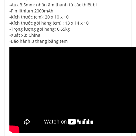
-Aux 3.5mm: nhận âm thanh từ các thiết bị
-Pin lithium 2000mAh
-Kích thước (cm): 20 x 10 x 10
-Kích thước gói hàng (cm) : 13 x 14 x 10
-Trọng lượng gói hàng: 0,65kg
-Xuất xứ: China
-Bảo hành 3 tháng bằng tem