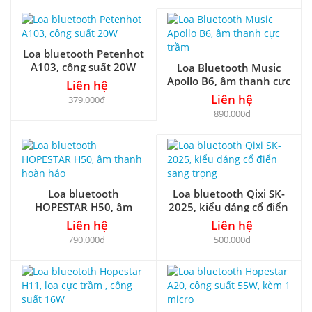
Loa bluetooth Petenhot
A103, công suất 20W
Loa Bluetooth Music
Apollo B6, âm thanh cực
Liên hệ
trầm
Liên hệ
379.000₫
890.000₫
Loa bluetooth
Loa bluetooth Qixi SK-
HOPESTAR H50, âm
2025, kiểu dáng cổ điển
thanh hoàn hảo
sang trọng
Liên hệ
Liên hệ
790.000₫
500.000₫