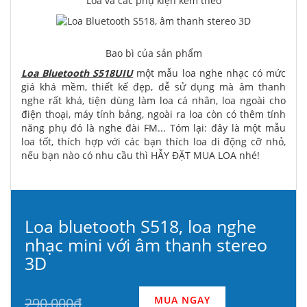
Loa và các phụ kiện kèm theo
Bao bì của sản phẩm
Loa Bluetooth S518UIU
một mẫu loa nghe nhạc có mức
giá khá mềm, thiết kế đẹp, dễ sử dụng mà âm thanh
nghe rất khá, tiện dùng làm loa cá nhân, loa ngoài cho
điện thoại, máy tính bảng, ngoài ra loa còn có thêm tính
năng phụ đó là nghe đài FM... Tóm lại: đây là một mẫu
loa tốt, thích hợp với các bạn thích loa di động cỡ nhỏ,
nếu bạn nào có nhu cầu thì HẪY ĐẶT MUA LOA nhé!
Loa bluetooth S518, loa nghe
nhạc mini với âm thanh stereo
3D
MUA NGAY
290.000đ