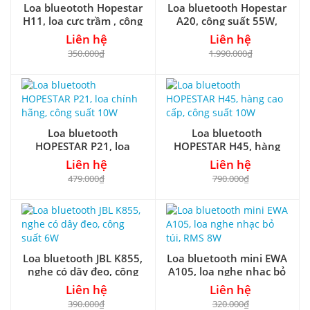
Loa blueototh Hopestar
Loa bluetooth Hopestar
H11, loa cực trầm , công
A20, công suất 55W,
suất 16W
kèm 1 micro
Liên hệ
Liên hệ
350.000₫
1.990.000₫
Loa bluetooth
Loa bluetooth
HOPESTAR P21, loa
HOPESTAR H45, hàng
chính hãng, công suất
cao cấp, công suất 10W
Liên hệ
Liên hệ
10W
479.000₫
790.000₫
Loa bluetooth JBL K855,
Loa bluetooth mini EWA
nghe có dây đeo, công
A105, loa nghe nhạc bỏ
suất 6W
túi, RMS 8W
Liên hệ
Liên hệ
390.000₫
320.000₫