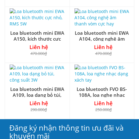
Loa bluetooth mini EWA
Loa bluetooth mini EWA
A150, kích thước cực
A104, công nghệ âm
nhỏ, RMS 5W
thanh vòm cực hay
Liên hệ
Liên hệ
470.000₫
470.000₫
Loa bluetooth mini EWA
Loa bluetooth FVO BS-
A109, loa dạng bỏ túi,
108A, loa nghe nhạc
công suất 3W
dạng xách tay
Liên hệ
Liên hệ
290.000₫
250.000₫
Đăng ký nhận thông tin ưu đãi và
khuyến mãi