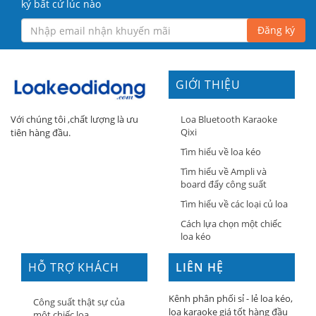
ký bất cứ lúc nào
Đăng ký
GIỚI THIỆU
Loa Bluetooth Karaoke
Với chúng tôi ,chất lượng là ưu
Qixi
tiên hàng đầu.
Tìm hiểu về loa kéo
Tìm hiểu về Ampli và
board đẩy công suất
Tìm hiểu về các loại củ loa
Cách lựa chọn một chiếc
loa kéo
HỖ TRỢ KHÁCH
LIÊN HỆ
HÀNG
Kênh phân phối sỉ - lẻ loa kéo,
Công suất thật sự của
loa karaoke giá tốt hàng đầu
một chiếc loa