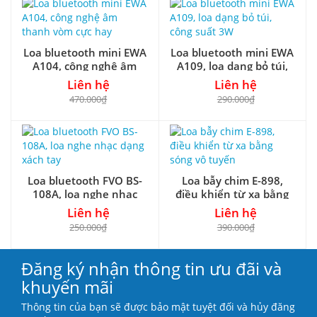
Loa bluetooth mini EWA
Loa bluetooth mini EWA
A104, công nghệ âm
A109, loa dạng bỏ túi,
thanh vòm cực hay
công suất 3W
Liên hệ
Liên hệ
470.000₫
290.000₫
Loa bluetooth FVO BS-
Loa bẫy chim E-898,
108A, loa nghe nhạc
điều khiển từ xa bằng
dạng xách tay
sóng vô tuyến
Liên hệ
Liên hệ
250.000₫
390.000₫
Đăng ký nhận thông tin ưu đãi và
khuyến mãi
Thông tin của bạn sẽ được bảo mật tuyệt đối và hủy đăng