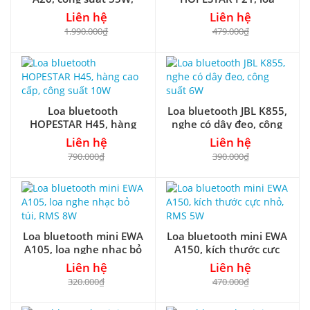
kèm 1 micro
chính hãng, công suất
Liên hệ
Liên hệ
10W
1.990.000₫
479.000₫
Loa bluetooth
Loa bluetooth JBL K855,
HOPESTAR H45, hàng
nghe có dây đeo, công
cao cấp, công suất 10W
suất 6W
Liên hệ
Liên hệ
790.000₫
390.000₫
Loa bluetooth mini EWA
Loa bluetooth mini EWA
A105, loa nghe nhạc bỏ
A150, kích thước cực
túi, RMS 8W
nhỏ, RMS 5W
Liên hệ
Liên hệ
320.000₫
470.000₫