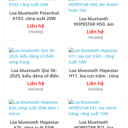
Loa bluetooth Petenhot
A103, công suất 20W
Loa bluetooth
HOPESTAR H50, âm
Liên hệ
thanh hoàn hảo
Liên hệ
379.000₫
790.000₫
Loa bluetooth Qixi SK-
Loa blueototh Hopestar
2025, kiểu dáng cổ điển
H11, loa cực trầm , công
sang trọng
suất 16W
Liên hệ
Liên hệ
500.000₫
350.000₫
Loa bluetooth Hopestar
Loa bluetooth
A20, công suất 55W,
HOPESTAR P21, loa