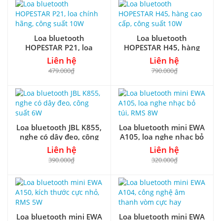
Loa bluetooth
Loa bluetooth
HOPESTAR P21, loa
HOPESTAR H45, hàng
chính hãng, công suất
cao cấp, công suất 10W
Liên hệ
Liên hệ
10W
479.000₫
790.000₫
Loa bluetooth JBL K855,
Loa bluetooth mini EWA
nghe có dây đeo, công
A105, loa nghe nhạc bỏ
suất 6W
túi, RMS 8W
Liên hệ
Liên hệ
390.000₫
320.000₫
Loa bluetooth mini EWA
Loa bluetooth mini EWA