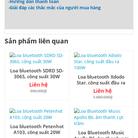
-
Hướng dẫn thanh toán
-
Giải đáp các thắc mắc của người mua hàng
Sản phẩm liên quan
Loa bluetooth SDRD SD-
306S, công suất 30W
Loa bluetooth Xdodo
Star, công suất đầu ra
Liên hệ
100W
Liên hệ
890.000₫
1.880.000₫
Loa bluetooth Petenhot
A103, công suất 20W
Loa Bluetooth Music