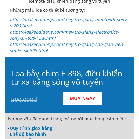
Remote điều khiển bằng sóng vô tuyến
Những mẫu loa có thiết kế tương tự:
https://loakeodidong.com/may-tro-giang-bluetooth-sony-
s-208.html
https://loakeodidong.com/may-tro-giang-electronics-
sony-sn-898-15w.html
https://loakeodidong.com/may-tro-giang-cho-giao-vien-
shuke-sk-898.html
Loa bẫy chim E-898, điều khiển
từ xa bằng sóng vô tuyến
MUA NGAY
390.000đ
Những vấn đề quan trọng mà người mua hàng cần biết :
-
Quy trình giao hàng
-
Chế độ bảo hành