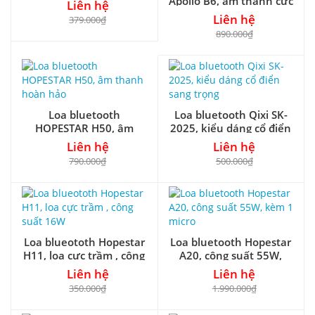
Apollo B6, âm thanh cực
Liên hệ
trầm
Liên hệ
379.000₫
890.000₫
Loa bluetooth
Loa bluetooth Qixi SK-
HOPESTAR H50, âm
2025, kiểu dáng cổ điển
thanh hoàn hảo
sang trọng
Liên hệ
Liên hệ
790.000₫
500.000₫
Loa blueototh Hopestar
Loa bluetooth Hopestar
H11, loa cực trầm , công
A20, công suất 55W,
suất 16W
kèm 1 micro
Liên hệ
Liên hệ
350.000₫
1.990.000₫