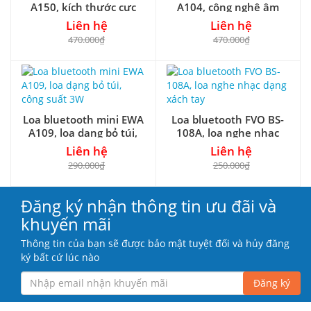
A150, kích thước cực
A104, công nghệ âm
nhỏ, RMS 5W
thanh vòm cực hay
Liên hệ
Liên hệ
470.000₫
470.000₫
Loa bluetooth mini EWA
Loa bluetooth FVO BS-
A109, loa dạng bỏ túi,
108A, loa nghe nhạc
công suất 3W
dạng xách tay
Liên hệ
Liên hệ
290.000₫
250.000₫
Đăng ký nhận thông tin ưu đãi và
khuyến mãi
Thông tin của bạn sẽ được bảo mật tuyệt đối và hủy đăng
ký bất cứ lúc nào
Đăng ký