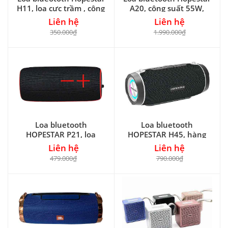
H11, loa cực trầm , công
A20, công suất 55W,
suất 16W
kèm 1 micro
Liên hệ
Liên hệ
350.000₫
1.990.000₫
Loa bluetooth
Loa bluetooth
HOPESTAR P21, loa
HOPESTAR H45, hàng
chính hãng, công suất
cao cấp, công suất 10W
Liên hệ
Liên hệ
10W
479.000₫
790.000₫