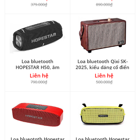
379.000₫
890.000₫
Loa bluetooth
Loa bluetooth Qixi SK-
HOPESTAR H50, âm
2025, kiểu dáng cổ điển
thanh hoàn hảo
sang trọng
Liên hệ
Liên hệ
790.000₫
500.000₫
Loa blueototh Hopestar
Loa bluetooth Hopestar