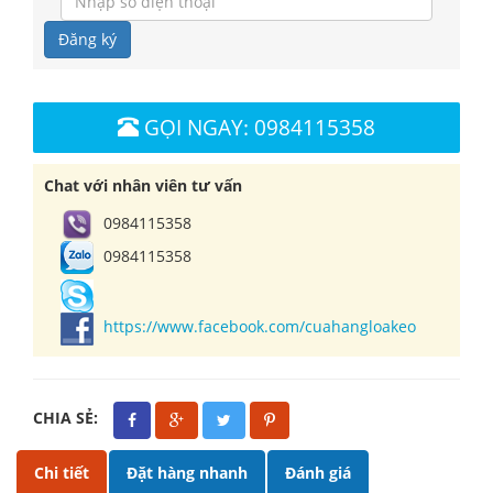
Đăng ký
GỌI NGAY: 0984115358
Chat với nhân viên tư vấn
0984115358
0984115358
https://www.facebook.com/cuahangloakeo
CHIA SẺ:
Chi tiết
Đặt hàng nhanh
Đánh giá