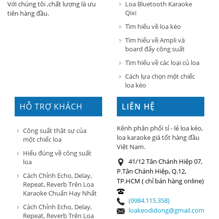
Loa Bluetooth Karaoke
Với chúng tôi ,chất lượng là ưu
Qixi
tiên hàng đầu.
Tìm hiểu về loa kéo
Tìm hiểu về Ampli và
board đẩy công suất
Tìm hiểu về các loại củ loa
Cách lựa chọn một chiếc
loa kéo
HỖ TRỢ KHÁCH
LIÊN HỆ
HÀNG
Kênh phân phối sỉ - lẻ loa kéo,
Công suất thật sự của
loa karaoke giá tốt hàng đầu
một chiếc loa
Việt Nam.
Hiểu đúng về công suất
41/12 Tân Chánh Hiệp 07,
loa
P.Tân Chánh Hiệp, Q.12,
Cách Chỉnh Echo, Delay,
TP.HCM ( chỉ bán hàng online)
Repeat, Reverb Trên Loa
Karaoke Chuẩn Hay Nhất
(0984.115.358)
Cách Chỉnh Echo, Delay,
loakeodidong@gmail.com
Repeat, Reverb Trên Loa