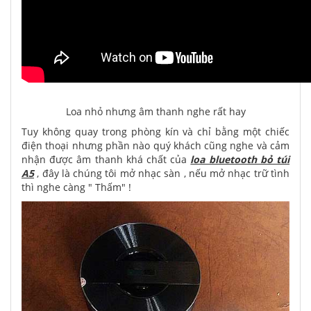
Loa nhỏ nhưng âm thanh nghe rất hay
Tuy không quay trong phòng kín và chỉ bằng một chiếc
điện thoại nhưng phần nào quý khách cũng nghe và cảm
nhận được âm thanh khá chất của
loa bluetooth bỏ túi
A5
, đây là chúng tôi mở nhạc sàn , nếu mở nhạc trữ tình
thì nghe càng " Thấm" !