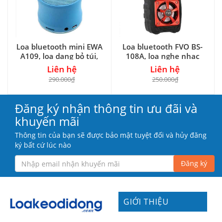
Loa bluetooth mini EWA
Loa bluetooth FVO BS-
A109, loa dạng bỏ túi,
108A, loa nghe nhạc
công suất 3W
dạng xách tay
Liên hệ
Liên hệ
290.000₫
250.000₫
Đăng ký nhận thông tin ưu đãi và
khuyến mãi
Thông tin của bạn sẽ được bảo mật tuyệt đối và hủy đăng
ký bất cứ lúc nào
Đăng ký
GIỚI THIỆU