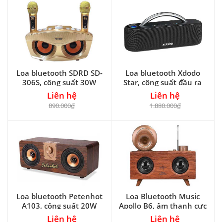
Loa bluetooth SDRD SD-
Loa bluetooth Xdodo
306S, công suất 30W
Star, công suất đầu ra
100W
Liên hệ
Liên hệ
890.000₫
1.880.000₫
Loa bluetooth Petenhot
Loa Bluetooth Music
A103, công suất 20W
Apollo B6, âm thanh cực
trầm
Liên hệ
Liên hệ