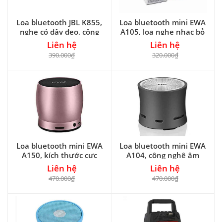
Loa bluetooth JBL K855,
Loa bluetooth mini EWA
nghe có dây đeo, công
A105, loa nghe nhạc bỏ
suất 6W
túi, RMS 8W
Liên hệ
Liên hệ
390.000₫
320.000₫
Loa bluetooth mini EWA
Loa bluetooth mini EWA
A150, kích thước cực
A104, công nghệ âm
nhỏ, RMS 5W
thanh vòm cực hay
Liên hệ
Liên hệ
470.000₫
470.000₫