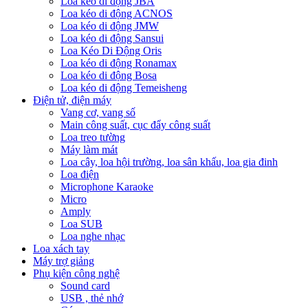
Loa kéo di động JBA
Loa kéo di động ACNOS
Loa kéo di động JMW
Loa kéo di động Sansui
Loa Kéo Di Động Oris
Loa kéo di động Ronamax
Loa kéo di động Bosa
Loa kéo di động Temeisheng
Điện tử, điện máy
Vang cơ, vang số
Main công suất, cục đẩy công suất
Loa treo tường
Máy làm mát
Loa cây, loa hội trường, loa sân khấu, loa gia đinh
Loa điện
Microphone Karaoke
Micro
Amply
Loa SUB
Loa nghe nhạc
Loa xách tay
Máy trợ giảng
Phụ kiện công nghệ
Sound card
USB , thẻ nhớ