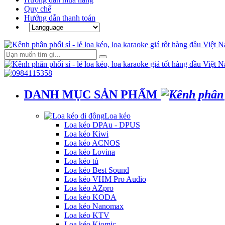
Quy chế
Hướng dẫn thanh toán
DANH MỤC SẢN PHẨM
Loa kéo
Loa kéo DPAu - DPUS
Loa kéo Kiwi
Loa kéo ACNOS
Loa kéo Lovina
Loa kéo tủ
Loa kéo Best Sound
Loa kéo VHM Pro Audio
Loa kéo AZpro
Loa kéo KODA
Loa kéo Nanomax
Loa kéo KTV
Loa kéo Kiomic