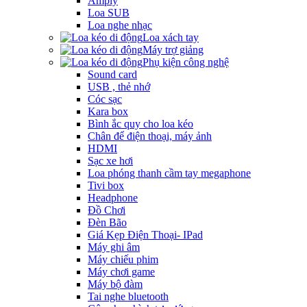
Amply
Loa SUB
Loa nghe nhạc
Loa xách tay
Máy trợ giảng
Phụ kiện công nghệ
Sound card
USB , thẻ nhớ
Cóc sạc
Kara box
Bình ắc quy cho loa kéo
Chân để điện thoại, máy ảnh
HDMI
Sạc xe hơi
Loa phóng thanh cầm tay megaphone
Tivi box
Headphone
Đồ Chơi
Đèn Bão
Giá Kẹp Điện Thoại- IPad
Máy ghi âm
Máy chiếu phim
Máy chơi game
Máy bộ đàm
Tai nghe bluetooth