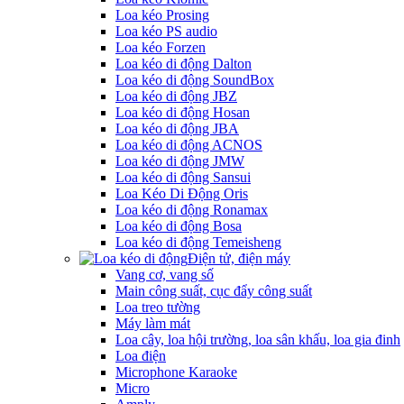
Loa kéo Prosing
Loa kéo PS audio
Loa kéo Forzen
Loa kéo di động Dalton
Loa kéo di động SoundBox
Loa kéo di động JBZ
Loa kéo di động Hosan
Loa kéo di động JBA
Loa kéo di động ACNOS
Loa kéo di động JMW
Loa kéo di động Sansui
Loa Kéo Di Động Oris
Loa kéo di động Ronamax
Loa kéo di động Bosa
Loa kéo di động Temeisheng
Điện tử, điện máy
Vang cơ, vang số
Main công suất, cục đẩy công suất
Loa treo tường
Máy làm mát
Loa cây, loa hội trường, loa sân khấu, loa gia đinh
Loa điện
Microphone Karaoke
Micro