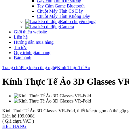
Gậy chụp hình tự sướng
Tay Cầm Game Bluetooth
Chuột Máy Tính Có Dây
Chuột Máy Tính Không Dây
Radio chuyên dụng
Camera
Giới thiệu website
Liên hệ
Hướng dẫn mua hàng
Tin tức
Quy trình giao hàng
Bảo hành
Trang chủ
Phụ kiện công nghệ
Kính Thực Tế Ảo
Kính Thực Tế Ảo 3D Glasses V
Kính Thực Tế Ảo 3D Glasses VR-Fold, thiết kế cực gọn có thể gập gọn
Liên hệ
199.000₫
( Giá chưa VAT )
HẾT HÀNG