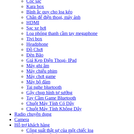
Cóc sạc
Kara box
Bình ắc quy cho loa kéo
Chân để điện thoại, máy ảnh
HDMI
Sạc xe hơi
Loa phóng thanh cầm tay megaphone
Tivi box
Headphone
Đồ Chơi
Đèn Bão
Giá Kẹp Điện Thoại- IPad
Máy ghi âm
Máy chiếu phim
Máy chơi game
Máy bộ đàm
Tai nghe bluetooth
Gậy chụp hình tự sướng
Tay Cầm Game Bluetooth
Chuột Máy Tính Có Dây
Chuột Máy Tính Không Dây
Radio chuyên dụng
Camera
Hỗ trợ khách hàng
Công suất thật sự của một chiếc loa