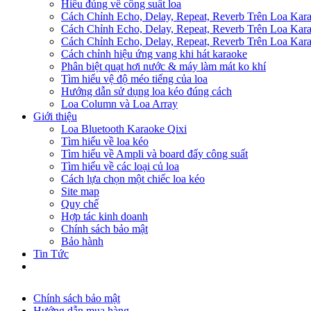
Hiểu đúng về công suất loa
Cách Chỉnh Echo, Delay, Repeat, Reverb Trên Loa Ka
Cách Chỉnh Echo, Delay, Repeat, Reverb Trên Loa Ka
Cách Chỉnh Echo, Delay, Repeat, Reverb Trên Loa Ka
Cách chỉnh hiệu ứng vang khi hát karaoke
Phân biệt quạt hơi nước & máy làm mát ko khí
Tìm hiểu vệ độ méo tiếng của loa
Hướng dẫn sử dụng loa kéo đúng cách
Loa Column và Loa Array
Giới thiệu
Loa Bluetooth Karaoke Qixi
Tìm hiểu về loa kéo
Tìm hiểu về Ampli và board đẩy công suất
Tìm hiểu về các loại củ loa
Cách lựa chọn một chiếc loa kéo
Site map
Quy chế
Hợp tác kinh doanh
Chính sách bảo mật
Bảo hành
Tin Tức
Chính sách bảo mật
Hướng dẫn mua hàng