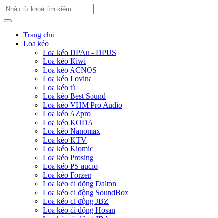
Trang chủ
Loa kéo
Loa kéo DPAu - DPUS
Loa kéo Kiwi
Loa kéo ACNOS
Loa kéo Lovina
Loa kéo tủ
Loa kéo Best Sound
Loa kéo VHM Pro Audio
Loa kéo AZpro
Loa kéo KODA
Loa kéo Nanomax
Loa kéo KTV
Loa kéo Kiomic
Loa kéo Prosing
Loa kéo PS audio
Loa kéo Forzen
Loa kéo di động Dalton
Loa kéo di động SoundBox
Loa kéo di động JBZ
Loa kéo di động Hosan