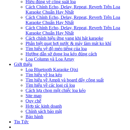
Hiểu đúng về công suất loa
Cách Chỉnh Echo, Delay, Repeat, Reverb Trên Loa
Karaoke Chuẩn Hay Nhất
Cách Chỉnh Echo, Delay, Repeat, Reverb Trên Loa
Karaoke Chuẩn Hay Nhất
Cách Chỉnh Echo, Delay, Repeat, Reverb Trên Loa
Karaoke Chuẩn Hay Nhất
Cách chỉnh hiệu ứng vang khi hát karaoke
Phân biệt quạt hơi nước & máy làm mát ko khí
Tìm hiểu vệ độ méo tiếng của loa
Hướng dẫn sử dụng loa kéo đúng cách
Loa Column và Loa Array
Giới thiệu
Loa Bluetooth Karaoke Qixi
Tìm hiểu về loa kéo
Tìm hiểu về Ampli và board đẩy công suất
Tìm hiểu về các loại củ loa
Cách lựa chọn một chiếc loa kéo
Site map
Quy chế
Hợp tác kinh doanh
Chính sách bảo mật
Bảo hành
Tin Tức