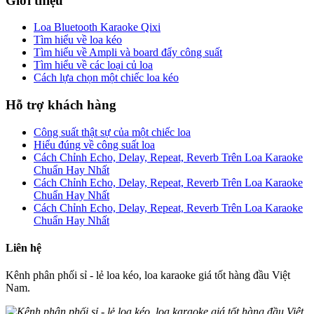
Giới thiệu
Loa Bluetooth Karaoke Qixi
Tìm hiểu về loa kéo
Tìm hiểu về Ampli và board đẩy công suất
Tìm hiểu về các loại củ loa
Cách lựa chọn một chiếc loa kéo
Hỗ trợ khách hàng
Công suất thật sự của một chiếc loa
Hiểu đúng về công suất loa
Cách Chỉnh Echo, Delay, Repeat, Reverb Trên Loa Karaoke
Chuẩn Hay Nhất
Cách Chỉnh Echo, Delay, Repeat, Reverb Trên Loa Karaoke
Chuẩn Hay Nhất
Cách Chỉnh Echo, Delay, Repeat, Reverb Trên Loa Karaoke
Chuẩn Hay Nhất
Liên hệ
Kênh phân phối sỉ - lẻ loa kéo, loa karaoke giá tốt hàng đầu Việt
Nam.