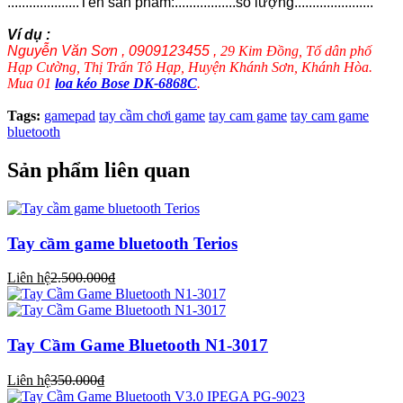
....................Tên sản phẩm:.................số lượng......................
Ví dụ :
Nguyễn Văn Sơn , 0909123455 ,
29 Kim Đồng, Tổ dân phố
Hạp Cường, Thị Trấn Tô Hạp, Huyện Khánh Sơn, Khánh Hòa.
Mua 01
loa kéo Bose DK-6868C
.
Tags:
gamepad
tay cầm chơi game
tay cam game
tay cam game
bluetooth
Sản phẩm liên quan
Tay cầm game bluetooth Terios
Liên hệ
2.500.000₫
Tay Cầm Game Bluetooth N1-3017
Liên hệ
350.000₫