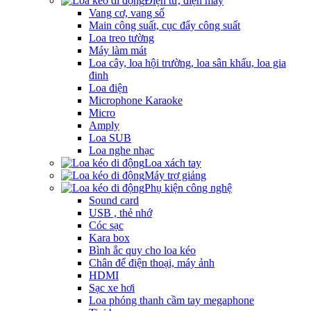
Điện tử, điện máy
Vang cơ, vang số
Main công suất, cục đẩy công suất
Loa treo tường
Máy làm mát
Loa cây, loa hội trường, loa sân khấu, loa gia
đinh
Loa điện
Microphone Karaoke
Micro
Amply
Loa SUB
Loa nghe nhạc
Loa xách tay
Máy trợ giảng
Phụ kiện công nghệ
Sound card
USB , thẻ nhớ
Cóc sạc
Kara box
Bình ắc quy cho loa kéo
Chân để điện thoại, máy ảnh
HDMI
Sạc xe hơi
Loa phóng thanh cầm tay megaphone