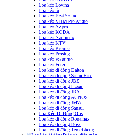
Loa kéo Lovina
Loa kéo tủ
Loa kéo Best Sound
Loa kéo VHM Pro Audio
Loa kéo AZpro
Loa kéo KODA
Loa kéo Nanomax
Loa kéo KTV
Loa kéo Kiomic
Loa kéo Prosing
Loa kéo PS audio
Loa kéo Forzen
Loa kéo di động Dalton
Loa kéo di động SoundBox
Loa kéo di động JBZ
Loa kéo di động Hosan
Loa kéo di động JBA
Loa kéo di động ACNOS
Loa kéo di động JMW
Loa kéo di động Sansui
Loa Kéo Di Động Oris
Loa kéo di động Ronamax
Loa kéo di động Bosa
Loa kéo di động Temeisheng