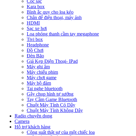
Cóc sạc
Kara box
Bình ắc quy cho loa kéo
Chân để điện thoại, máy ảnh
HDMI
Sạc xe hơi
Loa phóng thanh cầm tay megaphone
Tivi box
Headphone
Đồ Chơi
Đèn Bão
Giá Kẹp Điện Thoại- IPad
Máy ghi âm
Máy chiếu phim
Máy chơi game
Máy bộ đàm
Tai nghe bluetooth
Gậy chụp hình tự sướng
Tay Cầm Game Bluetooth
Chuột Máy Tính Có Dây
Chuột Máy Tính Không Dây
Radio chuyên dụng
Camera
Hỗ trợ khách hàng
Công suất thật sự của một chiếc loa