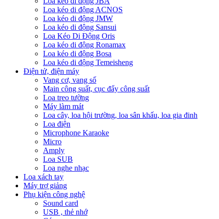
Loa kéo di động JBA
Loa kéo di động ACNOS
Loa kéo di động JMW
Loa kéo di động Sansui
Loa Kéo Di Động Oris
Loa kéo di động Ronamax
Loa kéo di động Bosa
Loa kéo di động Temeisheng
Điện tử, điện máy
Vang cơ, vang số
Main công suất, cục đẩy công suất
Loa treo tường
Máy làm mát
Loa cây, loa hội trường, loa sân khấu, loa gia đinh
Loa điện
Microphone Karaoke
Micro
Amply
Loa SUB
Loa nghe nhạc
Loa xách tay
Máy trợ giảng
Phụ kiện công nghệ
Sound card
USB , thẻ nhớ