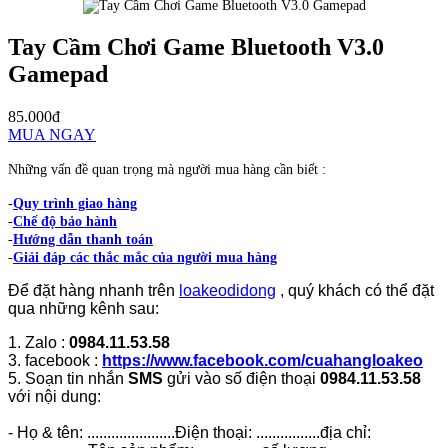
Tay Cầm Chơi Game Bluetooth V3.0
Gamepad
85.000đ
MUA NGAY
Những vấn đề quan trọng mà người mua hàng cần biết :
-
Quy trình giao hàng
-
Chế độ bảo hành
-
Hướng dẫn thanh toán
-
Giải đáp các thắc mắc của người mua hàng
Để đặt hàng nhanh trên
loakeodidong
, quý khách có thể đặt
qua những kênh sau:
1. Zalo :
0984.11.53.58
3. facebook :
https://www.facebook.com/cuahangloakeo
5. Soạn tin nhắn
SMS
gửi vào số điện thoại
0984.11.53.58
với nội dung:
- Họ & tên: ......................Điện thoại: ................địa chỉ: