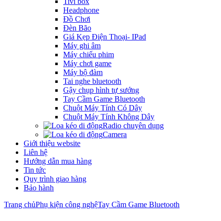
Tivi box
Headphone
Đồ Chơi
Đèn Bão
Giá Kẹp Điện Thoại- IPad
Máy ghi âm
Máy chiếu phim
Máy chơi game
Máy bộ đàm
Tai nghe bluetooth
Gậy chụp hình tự sướng
Tay Cầm Game Bluetooth
Chuột Máy Tính Có Dây
Chuột Máy Tính Không Dây
Radio chuyên dụng
Camera
Giới thiệu website
Liên hệ
Hướng dẫn mua hàng
Tin tức
Quy trình giao hàng
Bảo hành
Trang chủ
Phụ kiện công nghệ
Tay Cầm Game Bluetooth