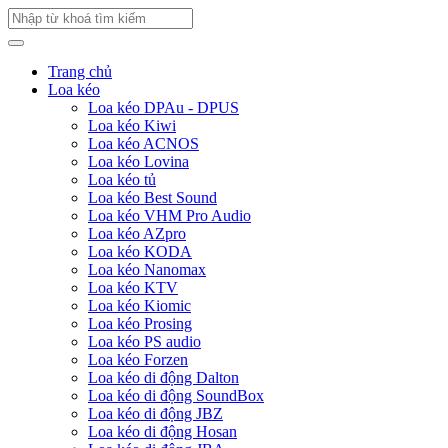
Trang chủ
Loa kéo
Loa kéo DPAu - DPUS
Loa kéo Kiwi
Loa kéo ACNOS
Loa kéo Lovina
Loa kéo tủ
Loa kéo Best Sound
Loa kéo VHM Pro Audio
Loa kéo AZpro
Loa kéo KODA
Loa kéo Nanomax
Loa kéo KTV
Loa kéo Kiomic
Loa kéo Prosing
Loa kéo PS audio
Loa kéo Forzen
Loa kéo di động Dalton
Loa kéo di động SoundBox
Loa kéo di động JBZ
Loa kéo di động Hosan