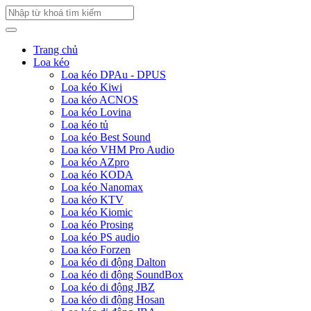
Trang chủ
Loa kéo
Loa kéo DPAu - DPUS
Loa kéo Kiwi
Loa kéo ACNOS
Loa kéo Lovina
Loa kéo tủ
Loa kéo Best Sound
Loa kéo VHM Pro Audio
Loa kéo AZpro
Loa kéo KODA
Loa kéo Nanomax
Loa kéo KTV
Loa kéo Kiomic
Loa kéo Prosing
Loa kéo PS audio
Loa kéo Forzen
Loa kéo di động Dalton
Loa kéo di động SoundBox
Loa kéo di động JBZ
Loa kéo di động Hosan