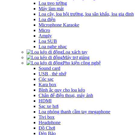
Loa treo tường
Máy làm mát
Loa cây, loa hội trường, loa sân khấu, loa gia đinh
Loa điện
Microphone Karaoke
Micro
Amply
Loa SUB
Loa nghe nhạc
Loa xách tay
Máy trợ giảng
Phụ kiện công nghệ
Sound card
USB , thẻ nhớ
Cóc sạc
Kara box
Bình ắc quy cho loa kéo
Chân để điện thoại, máy ảnh
HDMI
Sạc xe hơi
Loa phóng thanh cầm tay megaphone
Tivi box
Headphone
Đồ Chơi
Đèn Bão