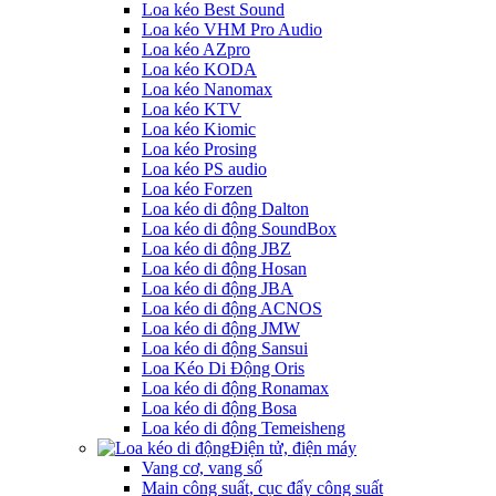
Loa kéo Best Sound
Loa kéo VHM Pro Audio
Loa kéo AZpro
Loa kéo KODA
Loa kéo Nanomax
Loa kéo KTV
Loa kéo Kiomic
Loa kéo Prosing
Loa kéo PS audio
Loa kéo Forzen
Loa kéo di động Dalton
Loa kéo di động SoundBox
Loa kéo di động JBZ
Loa kéo di động Hosan
Loa kéo di động JBA
Loa kéo di động ACNOS
Loa kéo di động JMW
Loa kéo di động Sansui
Loa Kéo Di Động Oris
Loa kéo di động Ronamax
Loa kéo di động Bosa
Loa kéo di động Temeisheng
Điện tử, điện máy
Vang cơ, vang số
Main công suất, cục đẩy công suất