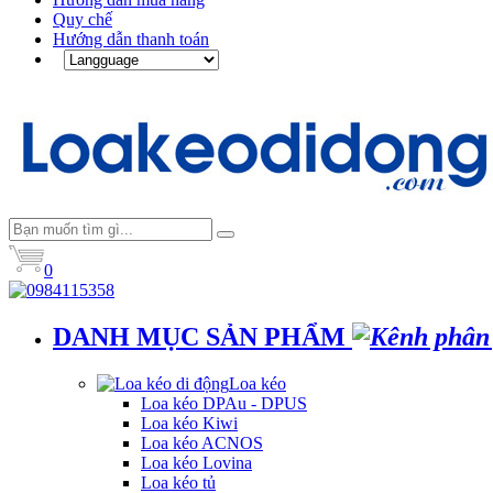
Quy chế
Hướng dẫn thanh toán
0
DANH MỤC SẢN PHẨM
Loa kéo
Loa kéo DPAu - DPUS
Loa kéo Kiwi
Loa kéo ACNOS
Loa kéo Lovina
Loa kéo tủ