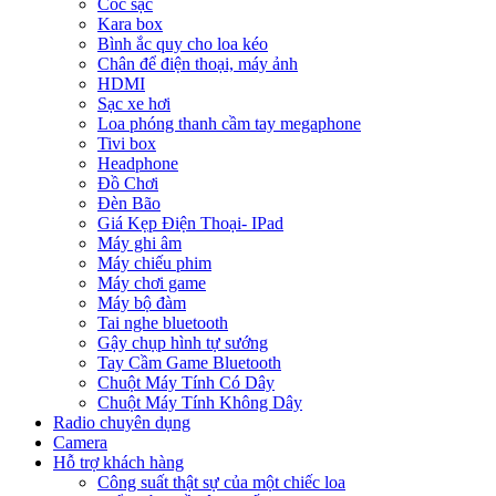
Cóc sạc
Kara box
Bình ắc quy cho loa kéo
Chân để điện thoại, máy ảnh
HDMI
Sạc xe hơi
Loa phóng thanh cầm tay megaphone
Tivi box
Headphone
Đồ Chơi
Đèn Bão
Giá Kẹp Điện Thoại- IPad
Máy ghi âm
Máy chiếu phim
Máy chơi game
Máy bộ đàm
Tai nghe bluetooth
Gậy chụp hình tự sướng
Tay Cầm Game Bluetooth
Chuột Máy Tính Có Dây
Chuột Máy Tính Không Dây
Radio chuyên dụng
Camera
Hỗ trợ khách hàng
Công suất thật sự của một chiếc loa