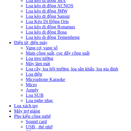
Loa kéo di động JBA
Loa kéo di động ACNOS
Loa kéo di động JMW
Loa kéo di động Sansui
Loa Kéo Di Động Oris
Loa kéo di động Ronamax
Loa kéo di động Bosa
Loa kéo di động Temeisheng
Điện tử, điện máy
Vang cơ, vang số
Main công suất, cục đẩy công suất
Loa treo tường
Máy làm mát
Loa cây, loa hội trường, loa sân khấu, loa gia đinh
Loa điện
Microphone Karaoke
Micro
Amply
Loa SUB
Loa nghe nhạc
Loa xách tay
Máy trợ giảng
Phụ kiện công nghệ
Sound card
USB , thẻ nhớ