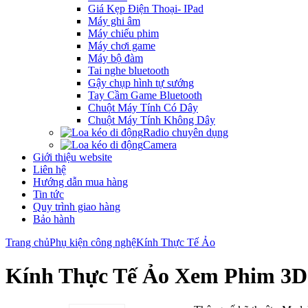
Giá Kẹp Điện Thoại- IPad
Máy ghi âm
Máy chiếu phim
Máy chơi game
Máy bộ đàm
Tai nghe bluetooth
Gậy chụp hình tự sướng
Tay Cầm Game Bluetooth
Chuột Máy Tính Có Dây
Chuột Máy Tính Không Dây
Radio chuyên dụng
Camera
Giới thiệu website
Liên hệ
Hướng dẫn mua hàng
Tin tức
Quy trình giao hàng
Bảo hành
Trang chủ
Phụ kiện công nghệ
Kính Thực Tế Ảo
Kính Thực Tế Ảo Xem Phim 3D