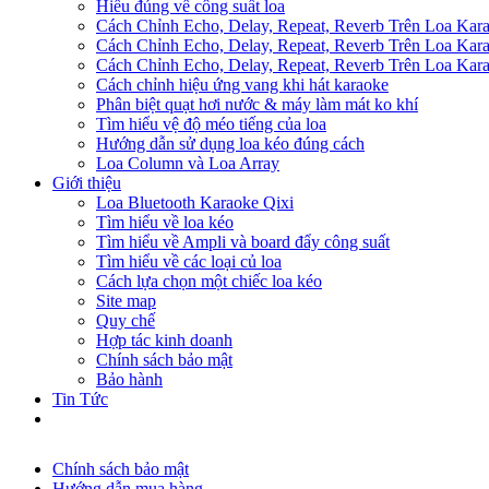
Hiểu đúng về công suất loa
Cách Chỉnh Echo, Delay, Repeat, Reverb Trên Loa Ka
Cách Chỉnh Echo, Delay, Repeat, Reverb Trên Loa Ka
Cách Chỉnh Echo, Delay, Repeat, Reverb Trên Loa Ka
Cách chỉnh hiệu ứng vang khi hát karaoke
Phân biệt quạt hơi nước & máy làm mát ko khí
Tìm hiểu vệ độ méo tiếng của loa
Hướng dẫn sử dụng loa kéo đúng cách
Loa Column và Loa Array
Giới thiệu
Loa Bluetooth Karaoke Qixi
Tìm hiểu về loa kéo
Tìm hiểu về Ampli và board đẩy công suất
Tìm hiểu về các loại củ loa
Cách lựa chọn một chiếc loa kéo
Site map
Quy chế
Hợp tác kinh doanh
Chính sách bảo mật
Bảo hành
Tin Tức
Chính sách bảo mật
Hướng dẫn mua hàng