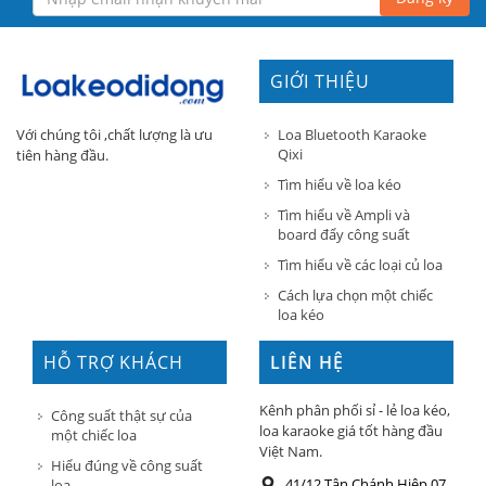
GIỚI THIỆU
Loa Bluetooth Karaoke
Với chúng tôi ,chất lượng là ưu
Qixi
tiên hàng đầu.
Tìm hiểu về loa kéo
Tìm hiểu về Ampli và
board đẩy công suất
Tìm hiểu về các loại củ loa
Cách lựa chọn một chiếc
loa kéo
HỖ TRỢ KHÁCH
LIÊN HỆ
HÀNG
Kênh phân phối sỉ - lẻ loa kéo,
Công suất thật sự của
loa karaoke giá tốt hàng đầu
một chiếc loa
Việt Nam.
Hiểu đúng về công suất
41/12 Tân Chánh Hiệp 07,
loa