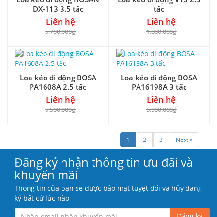
DX-113 3.5 tấc
tấc
Liên hệ
Liên hệ
5.700.000₫
1.800.000₫
Loa kéo di động BOSA
Loa kéo di động BOSA
PA1608A 2.5 tấc
PA16198A 3 tấc
Liên hệ
Liên hệ
5.500.000₫
5.900.000₫
1
2
3
Next »
Đăng ký nhận thông tin ưu đãi và
khuyến mãi
Thông tin của bạn sẽ được bảo mật tuyệt đối và hủy đăng
ký bất cứ lúc nào
Đăng ký