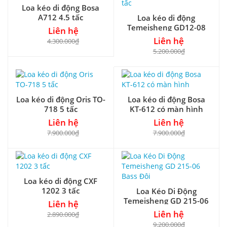
Loa kéo di động Bosa
A712 4.5 tấc
Loa kéo di động
Temeisheng GD12-08
Liên hệ
3,5 tấc
Liên hệ
4.300.000₫
5.200.000₫
Loa kéo di động Oris TO-
Loa kéo di động Bosa
718 5 tấc
KT-612 có màn hình
Liên hệ
Liên hệ
7.900.000₫
7.900.000₫
Loa kéo di động CXF
1202 3 tấc
Loa Kéo Di Động
Temeisheng GD 215-06
Liên hệ
Bass Đôi
Liên hệ
2.890.000₫
9.200.000₫