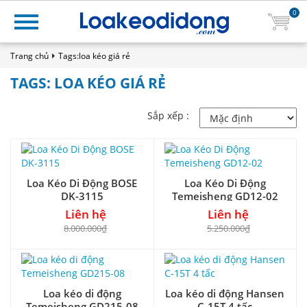
0
Trang chủ
Tags:loa kéo giá rẻ
TAGS: LOA KÉO GIÁ RẺ
Sắp xếp :
Loa Kéo Di Động BOSE
Loa Kéo Di Động
DK-3115
Temeisheng GD12-02
Liên hệ
Liên hệ
8.000.000₫
5.250.000₫
Loa kéo di động
Loa kéo di động Hansen
Temeisheng GD215-08
C-15T 4 tấc