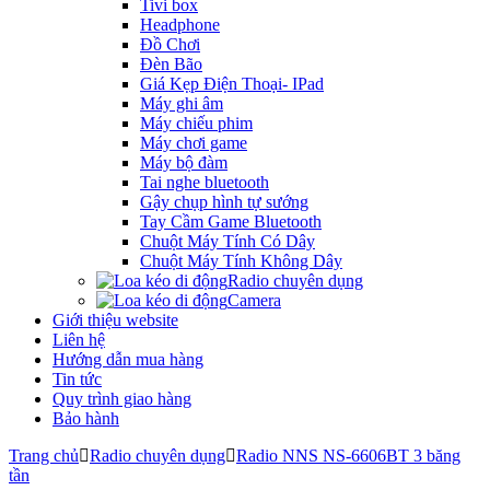
Tivi box
Headphone
Đồ Chơi
Đèn Bão
Giá Kẹp Điện Thoại- IPad
Máy ghi âm
Máy chiếu phim
Máy chơi game
Máy bộ đàm
Tai nghe bluetooth
Gậy chụp hình tự sướng
Tay Cầm Game Bluetooth
Chuột Máy Tính Có Dây
Chuột Máy Tính Không Dây
Radio chuyên dụng
Camera
Giới thiệu website
Liên hệ
Hướng dẫn mua hàng
Tin tức
Quy trình giao hàng
Bảo hành
Trang chủ
Radio chuyên dụng
Radio NNS NS-6606BT 3 băng
tần