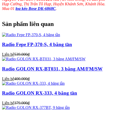
Hạp Cường, Thị Trấn Tô Hạp, Huyện Khánh Sơn, Khánh Hòa.
Mua 01
loa kéo Bose DK-6868C
.
Sản phẩm liên quan
Radio Fepe FP-370-S, 4 băng tần
Liên hệ
539.000₫
Radio GOLON RX-BT031, 3 băng AM/FM/SW
Liên hệ
400.000₫
Radio GOLON RX-333, 4 băng tần
Liên hệ
379.000₫