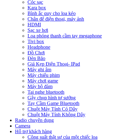
Cóc sạc
Kara box
Bình ắc quy cho loa kéo
Chân để điện thoại, máy ảnh
HDMI
Sạc xe hơi
Loa phóng thanh cầm tay megaphone
Tivi box
Headphone
Đồ Chơi
Đèn Bão
Giá Kẹp Điện Thoại- IPad
Máy ghi âm
Máy chiếu phim
Máy chơi game
Máy bộ đàm
Tai nghe bluetooth
Gậy chụp hình tự sướng
Tay Cầm Game Bluetooth
Chuột Máy Tính Có Dây
Chuột Máy Tính Không Dây
Radio chuyên dụng
Camera
Hỗ trợ khách hàng
Công suất thật sự của một chiếc loa