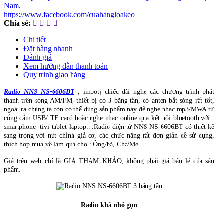
https://www.facebook.com/cuahangloakeo
Chia sẻ:
Chi tiết
Đặt hàng nhanh
Đánh giá
Xem hướng dẫn thanh toán
Quy trình giao hàng
Radio NNS NS-6606BT
, imootj chiếc đài nghe các chương trình phát
thanh trên sóng AM/FM, thiết bị có 3 băng tần, có anten bắt sóng rất tốt,
ngoài ra chúng ta còn có thể dùng sản phẩm này để nghe nhạc mp3/MWA từ
cổng cắm USB/ TF card hoặc nghe nhạc online qua kết nối bluetooth với :
smartphone- tivi-tablet-laptop....Radio điện tử NNS NS-6606BT có thiết kế
sang trọng với nút chỉnh giả cơ, các chức năng rất đơn giản dễ sử dụng,
thích hợp mua về làm quà cho : Ông/bà, Cha/Mẹ....
Giá trên web chỉ là GIÁ THAM KHẢO, không phải giá bán lẻ của sản
phẩm.
Radio khá nhỏ gọn