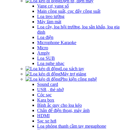
Điện tử, điện máy
Vang cơ, vang số
Main công suất, cục đẩy công suất
Loa treo tường
Máy làm mát
Loa cây, loa hội trường, loa sân khấu, loa gia
đinh
Loa điện
Microphone Karaoke
Micro
Amply
Loa SUB
Loa nghe nhạc
Loa xách tay
Máy trợ giảng
Phụ kiện công nghệ
Sound card
USB , thẻ nhớ
Cóc sạc
Kara box
Bình ắc quy cho loa kéo
Chân để điện thoại, máy ảnh
HDMI
Sạc xe hơi
Loa phóng thanh cầm tay megaphone