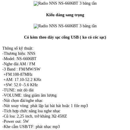
Kiểu dáng sang trọng
Có kèm theo dây sạc cổng USB ( ko có cóc sạc)
Thông số kỹ thuật:
-Thương hiệu: NNS
-Model: NS-6606BT
-Nghe đài AM / FM
-3 Band : FM/MW/SW
+FM:108-87MHz
+AM: 17.10-52.2 KHz
+SW: 52.0 -5.6 KHz
-TUNE: nút dò đài
-VOLUME: tăng giảm âm lượng
-Nút chọn đài/nghe nhạc
-Nút xoay vòng: phát lặp lại bài hát hoặc 1 file mp3
-Tích hợp chức năng loa nghe nhạc
-Củ loa: 2,25 inch, trở kháng 3Ω 45HZ
-Power out: 5W
-Khe cắm USB/TF: phát nhạc mp3