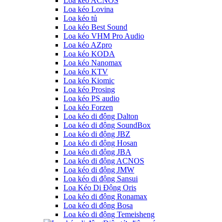
Loa kéo ACNOS
Loa kéo Lovina
Loa kéo tủ
Loa kéo Best Sound
Loa kéo VHM Pro Audio
Loa kéo AZpro
Loa kéo KODA
Loa kéo Nanomax
Loa kéo KTV
Loa kéo Kiomic
Loa kéo Prosing
Loa kéo PS audio
Loa kéo Forzen
Loa kéo di động Dalton
Loa kéo di động SoundBox
Loa kéo di động JBZ
Loa kéo di động Hosan
Loa kéo di động JBA
Loa kéo di động ACNOS
Loa kéo di động JMW
Loa kéo di động Sansui
Loa Kéo Di Động Oris
Loa kéo di động Ronamax
Loa kéo di động Bosa
Loa kéo di động Temeisheng