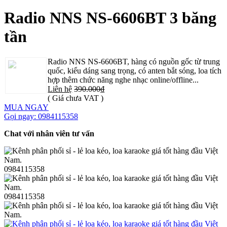
Radio NNS NS-6606BT 3 băng
tần
Radio NNS NS-6606BT, hàng có nguồn gốc từ trung
quốc, kiểu dáng sang trọng, có anten bắt sóng, loa tích
hợp thêm chức năng nghe nhạc online/offline...
Liên hệ
390.000₫
( Giá chưa VAT )
MUA NGAY
Gọi ngay: 0984115358
Chat với nhân viên tư vấn
0984115358
0984115358