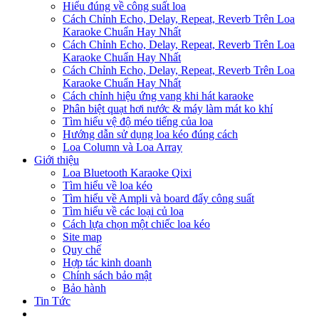
Hiểu đúng về công suất loa
Cách Chỉnh Echo, Delay, Repeat, Reverb Trên Loa
Karaoke Chuẩn Hay Nhất
Cách Chỉnh Echo, Delay, Repeat, Reverb Trên Loa
Karaoke Chuẩn Hay Nhất
Cách Chỉnh Echo, Delay, Repeat, Reverb Trên Loa
Karaoke Chuẩn Hay Nhất
Cách chỉnh hiệu ứng vang khi hát karaoke
Phân biệt quạt hơi nước & máy làm mát ko khí
Tìm hiểu vệ độ méo tiếng của loa
Hướng dẫn sử dụng loa kéo đúng cách
Loa Column và Loa Array
Giới thiệu
Loa Bluetooth Karaoke Qixi
Tìm hiểu về loa kéo
Tìm hiểu về Ampli và board đẩy công suất
Tìm hiểu về các loại củ loa
Cách lựa chọn một chiếc loa kéo
Site map
Quy chế
Hợp tác kinh doanh
Chính sách bảo mật
Bảo hành
Tin Tức