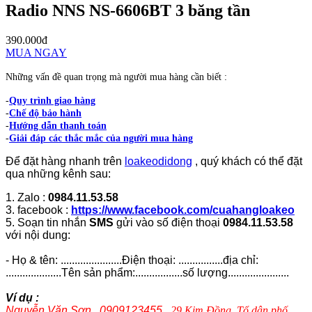
Radio NNS NS-6606BT 3 băng tần
390.000đ
MUA NGAY
Những vấn đề quan trọng mà người mua hàng cần biết :
-
Quy trình giao hàng
-
Chế độ bảo hành
-
Hướng dẫn thanh toán
-
Giải đáp các thắc mắc của người mua hàng
Để đặt hàng nhanh trên
loakeodidong
, quý khách có thể đặt
qua những kênh sau:
1. Zalo :
0984.11.53.58
3. facebook :
https://www.facebook.com/cuahangloakeo
5. Soạn tin nhắn
SMS
gửi vào số điện thoại
0984.11.53.58
với nội dung:
- Họ & tên: ......................Điện thoại: ................địa chỉ:
....................Tên sản phẩm:.................số lượng......................
Ví dụ :
Nguyễn Văn Sơn , 0909123455 ,
29 Kim Đồng, Tổ dân phố