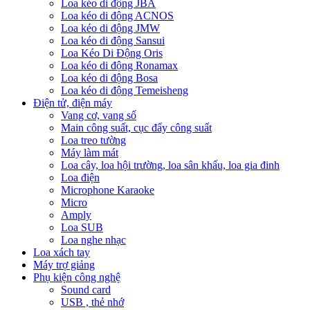
Loa kéo di động JBA
Loa kéo di động ACNOS
Loa kéo di động JMW
Loa kéo di động Sansui
Loa Kéo Di Động Oris
Loa kéo di động Ronamax
Loa kéo di động Bosa
Loa kéo di động Temeisheng
Điện tử, điện máy
Vang cơ, vang số
Main công suất, cục đẩy công suất
Loa treo tường
Máy làm mát
Loa cây, loa hội trường, loa sân khấu, loa gia đinh
Loa điện
Microphone Karaoke
Micro
Amply
Loa SUB
Loa nghe nhạc
Loa xách tay
Máy trợ giảng
Phụ kiện công nghệ
Sound card
USB , thẻ nhớ