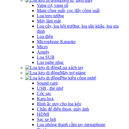
Điện tử, điện máy
Vang cơ, vang số
Main công suất, cục đẩy công suất
Loa treo tường
Máy làm mát
Loa cây, loa hội trường, loa sân khấu, loa gia
đinh
Loa điện
Microphone Karaoke
Micro
Amply
Loa SUB
Loa nghe nhạc
Loa xách tay
Máy trợ giảng
Phụ kiện công nghệ
Sound card
USB , thẻ nhớ
Cóc sạc
Kara box
Bình ắc quy cho loa kéo
Chân để điện thoại, máy ảnh
HDMI
Sạc xe hơi
Loa phóng thanh cầm tay megaphone