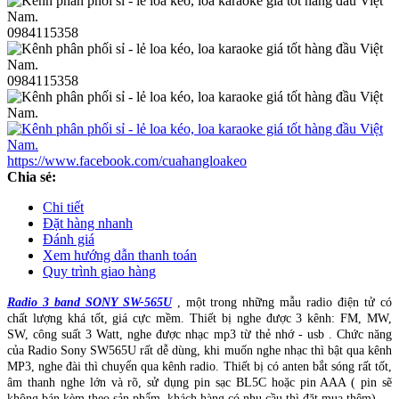
0984115358
0984115358
https://www.facebook.com/cuahangloakeo
Chia sẻ:
Chi tiết
Đặt hàng nhanh
Đánh giá
Xem hướng dẫn thanh toán
Quy trình giao hàng
Radio 3 band SONY SW-565U
, một trong những mẫu radio điện tử có
chất lượng khá tốt, giá cực mềm. Thiết bị nghe được 3 kênh: FM, MW,
SW, công suất 3 Watt, nghe được nhạc mp3 từ thẻ nhớ - usb . Chức năng
của Radio Sony SW565U rất dễ dùng, khi muốn nghe nhạc thì bật qua kênh
MP3, nghe đài thì chuyển qua kênh radio. Thiết bị có anten bắt sóng rất tốt,
âm thanh nghe lớn và rõ, sử dụng pin sạc BL5C hoặc pin AAA ( pin sẽ
không bán kèm theo sản phẩm, khách hàng có nhu cầu thì đặt mua thêm)