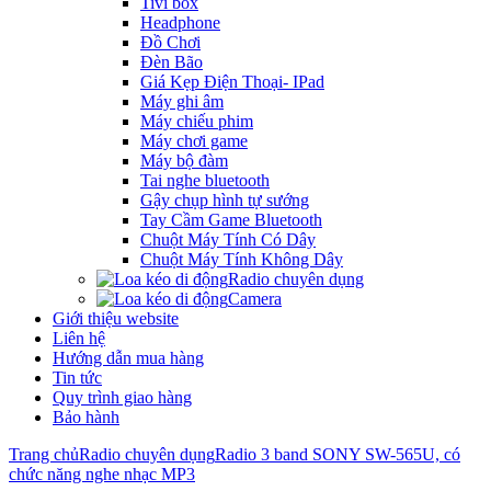
Tivi box
Headphone
Đồ Chơi
Đèn Bão
Giá Kẹp Điện Thoại- IPad
Máy ghi âm
Máy chiếu phim
Máy chơi game
Máy bộ đàm
Tai nghe bluetooth
Gậy chụp hình tự sướng
Tay Cầm Game Bluetooth
Chuột Máy Tính Có Dây
Chuột Máy Tính Không Dây
Radio chuyên dụng
Camera
Giới thiệu website
Liên hệ
Hướng dẫn mua hàng
Tin tức
Quy trình giao hàng
Bảo hành
Trang chủ
Radio chuyên dụng
Radio 3 band SONY SW-565U, có
chức năng nghe nhạc MP3