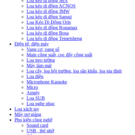
Loa kéo di động JBA
Loa kéo di động ACNOS
Loa kéo di động JMW
Loa kéo di động Sansui
Loa Kéo Di Động Oris
Loa kéo di động Ronamax
Loa kéo di động Bosa
Loa kéo di động Temeisheng
Điện tử, điện máy
Vang cơ, vang số
Main công suất, cục đẩy công suất
Loa treo tường
Máy làm mát
Loa cây, loa hội trường, loa sân khấu, loa gia đinh
Loa điện
Microphone Karaoke
Micro
Amply
Loa SUB
Loa nghe nhạc
Loa xách tay
Máy trợ giảng
Phụ kiện công nghệ
Sound card
USB , thẻ nhớ