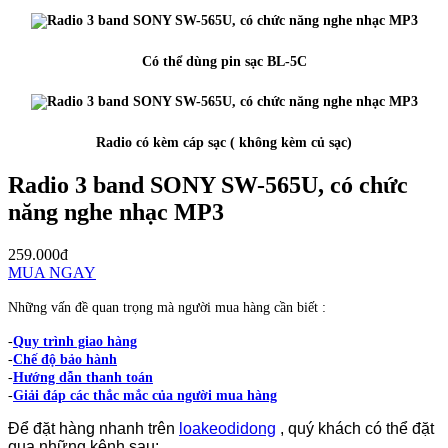
Có thể dùng pin sạc BL-5C
Radio có kèm cáp sạc ( không kèm củ sạc)
Radio 3 band SONY SW-565U, có chức
năng nghe nhạc MP3
259.000đ
MUA NGAY
Những vấn đề quan trọng mà người mua hàng cần biết :
-
Quy trình giao hàng
-
Chế độ bảo hành
-
Hướng dẫn thanh toán
-
Giải đáp các thắc mắc của người mua hàng
Để đặt hàng nhanh trên
loakeodidong
, quý khách có thể đặt
qua những kênh sau: