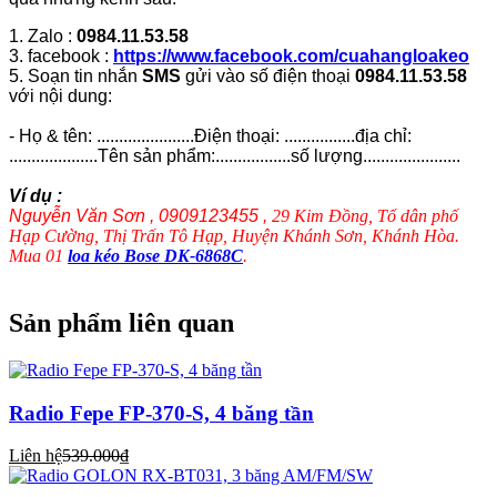
1. Zalo :
0984.11.53.58
3. facebook :
https://www.facebook.com/cuahangloakeo
5. Soạn tin nhắn
SMS
gửi vào số điện thoại
0984.11.53.58
với nội dung:
- Họ & tên: ......................Điện thoại: ................địa chỉ:
....................Tên sản phẩm:.................số lượng......................
Ví dụ :
Nguyễn Văn Sơn , 0909123455 ,
29 Kim Đồng, Tổ dân phố
Hạp Cường, Thị Trấn Tô Hạp, Huyện Khánh Sơn, Khánh Hòa.
Mua 01
loa kéo Bose DK-6868C
.
Sản phẩm liên quan
Radio Fepe FP-370-S, 4 băng tần
Liên hệ
539.000₫