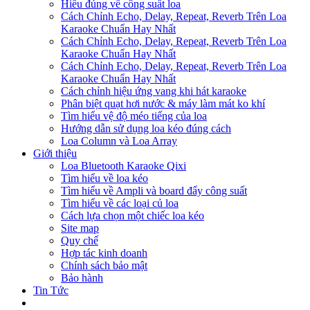
Hiểu đúng về công suất loa
Cách Chỉnh Echo, Delay, Repeat, Reverb Trên Loa
Karaoke Chuẩn Hay Nhất
Cách Chỉnh Echo, Delay, Repeat, Reverb Trên Loa
Karaoke Chuẩn Hay Nhất
Cách Chỉnh Echo, Delay, Repeat, Reverb Trên Loa
Karaoke Chuẩn Hay Nhất
Cách chỉnh hiệu ứng vang khi hát karaoke
Phân biệt quạt hơi nước & máy làm mát ko khí
Tìm hiểu vệ độ méo tiếng của loa
Hướng dẫn sử dụng loa kéo đúng cách
Loa Column và Loa Array
Giới thiệu
Loa Bluetooth Karaoke Qixi
Tìm hiểu về loa kéo
Tìm hiểu về Ampli và board đẩy công suất
Tìm hiểu về các loại củ loa
Cách lựa chọn một chiếc loa kéo
Site map
Quy chế
Hợp tác kinh doanh
Chính sách bảo mật
Bảo hành
Tin Tức