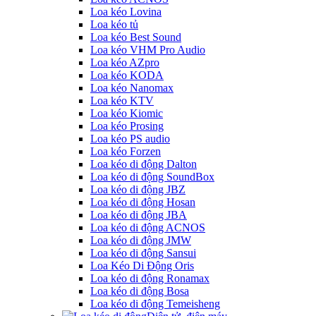
Loa kéo Lovina
Loa kéo tủ
Loa kéo Best Sound
Loa kéo VHM Pro Audio
Loa kéo AZpro
Loa kéo KODA
Loa kéo Nanomax
Loa kéo KTV
Loa kéo Kiomic
Loa kéo Prosing
Loa kéo PS audio
Loa kéo Forzen
Loa kéo di động Dalton
Loa kéo di động SoundBox
Loa kéo di động JBZ
Loa kéo di động Hosan
Loa kéo di động JBA
Loa kéo di động ACNOS
Loa kéo di động JMW
Loa kéo di động Sansui
Loa Kéo Di Động Oris
Loa kéo di động Ronamax
Loa kéo di động Bosa
Loa kéo di động Temeisheng