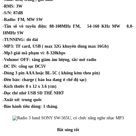
-RMS: 3W
-S/N: 87dB
-Radio: FM, MW SW
-Tần số vô tuyến điện: 88-108MHz FM, 54-160 KHz MW 8,0-
18MHz SW
-TUNNING: dò đài
-MP3: TF card, USB ( max 32G khuyên dùng max 16Gb)
-Mp3 giải mã phạm vi: 8-320kbps
-Volume/ OFF: tăng giảm âm lượng, tắt/ mở radio
-DC IN: cổng sạc DC5V
-Dùng 3 pin AAA hoặc BL-5C ( không kèm theo pin)
-Đèn báo: charge ( báo loa đang ở chế độ sạc)
-Kích thước 8 x 12 x 3.6 (cm)
-Đọc thẻ nhớ USB SD THẺ NHỚ
-Xuất xứ: trung quốc
-Bảo hành tiêu dùng: 1 tháng.
Bắt sóng tốt