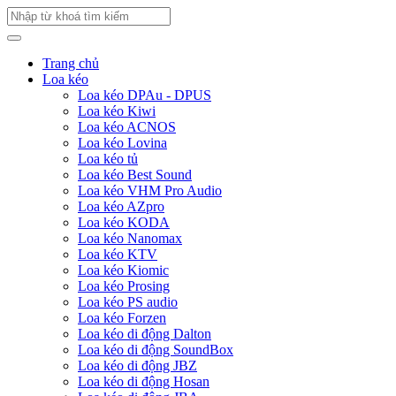
Trang chủ
Loa kéo
Loa kéo DPAu - DPUS
Loa kéo Kiwi
Loa kéo ACNOS
Loa kéo Lovina
Loa kéo tủ
Loa kéo Best Sound
Loa kéo VHM Pro Audio
Loa kéo AZpro
Loa kéo KODA
Loa kéo Nanomax
Loa kéo KTV
Loa kéo Kiomic
Loa kéo Prosing
Loa kéo PS audio
Loa kéo Forzen
Loa kéo di động Dalton
Loa kéo di động SoundBox
Loa kéo di động JBZ
Loa kéo di động Hosan