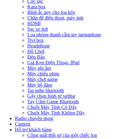
Cóc sạc
Kara box
Bình ắc quy cho loa kéo
Chân để điện thoại, máy ảnh
HDMI
Sạc xe hơi
Loa phóng thanh cầm tay megaphone
Tivi box
Headphone
Đồ Chơi
Đèn Bão
Giá Kẹp Điện Thoại- IPad
Máy ghi âm
Máy chiếu phim
Máy chơi game
Máy bộ đàm
Tai nghe bluetooth
Gậy chụp hình tự sướng
Tay Cầm Game Bluetooth
Chuột Máy Tính Có Dây
Chuột Máy Tính Không Dây
Radio chuyên dụng
Camera
Hỗ trợ khách hàng
Công suất thật sự của một chiếc loa