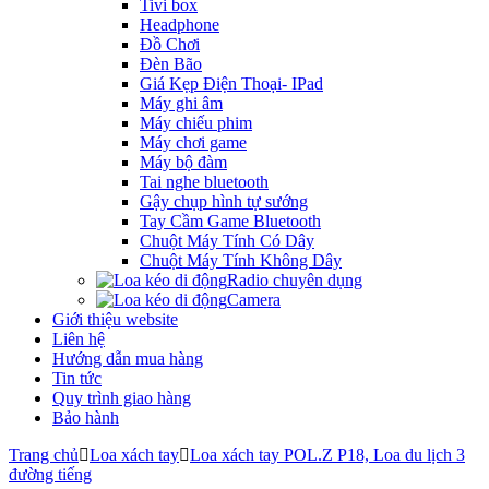
Tivi box
Headphone
Đồ Chơi
Đèn Bão
Giá Kẹp Điện Thoại- IPad
Máy ghi âm
Máy chiếu phim
Máy chơi game
Máy bộ đàm
Tai nghe bluetooth
Gậy chụp hình tự sướng
Tay Cầm Game Bluetooth
Chuột Máy Tính Có Dây
Chuột Máy Tính Không Dây
Radio chuyên dụng
Camera
Giới thiệu website
Liên hệ
Hướng dẫn mua hàng
Tin tức
Quy trình giao hàng
Bảo hành
Trang chủ
Loa xách tay
Loa xách tay POL.Z P18, Loa du lịch 3
đường tiếng