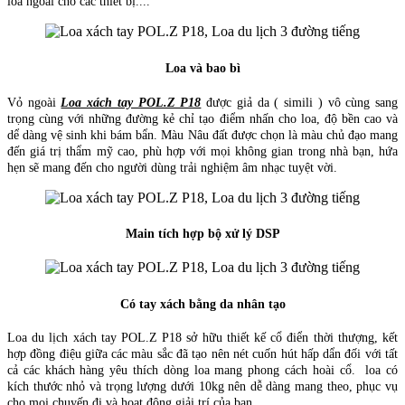
loa ngoài cho các thiết bị....
Loa và bao bì
Vỏ ngoài
Loa xách tay POL.Z P18
được giả da ( simili ) vô cùng sang
trọng cùng với những đường kẻ chỉ tạo điểm nhấn cho loa, độ bền cao và
dể dàng vệ sinh khi bám bẩn. Màu Nâu đất được chọn là màu chủ đạo mang
đến giá trị thẩm mỹ cao, phù hợp với mọi không gian trong nhà bạn, hứa
hẹn sẽ mang đến cho người dùng trải nghiệm âm nhạc tuyệt vời.
Main tích hợp bộ xử lý DSP
Có tay xách bằng da nhân tạo
Loa du lịch xách tay POL.Z P18 sở hữu thiết kế cổ điển thời thượng, kết
hợp đồng điệu giữa các màu sắc đã tạo nên nét cuốn hút hấp dẩn đối với tất
cả các khách hàng yêu thích dòng loa mang phong cách hoài cổ. loa có
kích thước nhỏ và trọng lượng dưới 10kg nên dễ dàng mang theo, phục vụ
cho mọi chuyến đi và hoạt động giải trí của bạn.