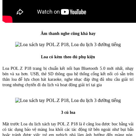
Âm thanh nghe cũng khá hay
Loa có kèm theo đủ phụ kiện
Loa POL.Z P18 trang bị chuẩn kết nối bạn Bluetooth 5.0 mới nhất, nhạy
bén và xa hơn. USB, thẻ SD thông qua hệ thống cổng kết nối có sẵn trên
thân loa để lựa chọn hát karaoke, nghe nhạc đáp ứng đủ nhu cầu giải trí
trong nhưng chytến đi du lịch và hoạt động giải trí tại gia
3 củ loa
Mặt trước Loa du lịch xách tay POL.Z P18 là ê căng loa được bọc bằng vải
có tác dụng bảo vệ màng loa khỏi các tác động từ bên ngoài như bụi bẩn
hoặc tránh được việc trẻ em nghịch phá làm ảnh hưởng đến màng nón,