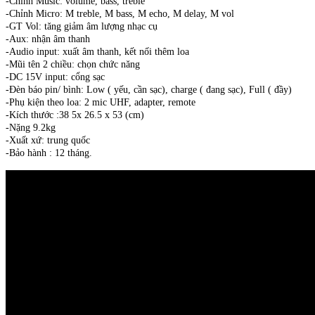
-Chỉnh Music: volume, bass, treble
-Chỉnh Micro: M treble, M bass, M echo, M delay, M vol
-GT Vol: tăng giảm âm lượng nhạc cụ
-Aux: nhận âm thanh
-Audio input: xuất âm thanh, kết nối thêm loa
-Mũi tên 2 chiều: chọn chức năng
-DC 15V input: cổng sạc
-Đèn báo pin/ bình: Low ( yếu, cần sạc), charge ( đang sạc), Full ( đầy)
-Phụ kiện theo loa: 2 mic UHF, adapter, remote
-Kích thước :38 5x 26.5 x 53 (cm)
-Nặng 9.2kg
-Xuất xứ: trung quốc
-Bảo hành : 12 tháng.