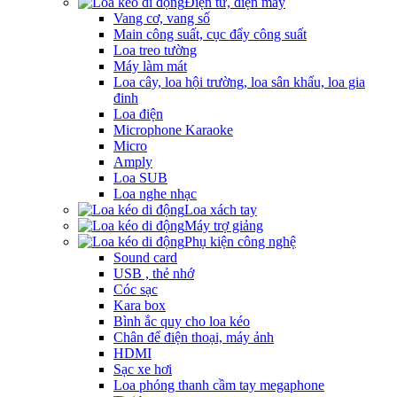
Điện tử, điện máy
Vang cơ, vang số
Main công suất, cục đẩy công suất
Loa treo tường
Máy làm mát
Loa cây, loa hội trường, loa sân khấu, loa gia
đinh
Loa điện
Microphone Karaoke
Micro
Amply
Loa SUB
Loa nghe nhạc
Loa xách tay
Máy trợ giảng
Phụ kiện công nghệ
Sound card
USB , thẻ nhớ
Cóc sạc
Kara box
Bình ắc quy cho loa kéo
Chân để điện thoại, máy ảnh
HDMI
Sạc xe hơi
Loa phóng thanh cầm tay megaphone