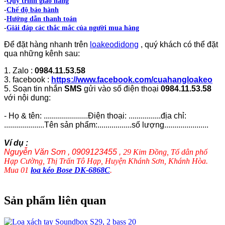
-
Quy trình giao hàng
-
Chế độ bảo hành
-
Hướng dẫn thanh toán
-
Giải đáp các thắc mắc của người mua hàng
Để đặt hàng nhanh trên
loakeodidong
, quý khách có thể đặt
qua những kênh sau:
1. Zalo :
0984.11.53.58
3. facebook :
https://www.facebook.com/cuahangloakeo
5. Soạn tin nhắn
SMS
gửi vào số điện thoại
0984.11.53.58
với nội dung:
- Họ & tên: ......................Điện thoại: ................địa chỉ:
....................Tên sản phẩm:.................số lượng......................
Ví dụ :
Nguyễn Văn Sơn , 0909123455 ,
29 Kim Đồng, Tổ dân phố
Hạp Cường, Thị Trấn Tô Hạp, Huyện Khánh Sơn, Khánh Hòa.
Mua 01
loa kéo Bose DK-6868C
.
Sản phẩm liên quan