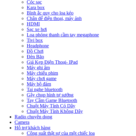
Cóc sạc
Kara box
Bình ắc quy cho loa kéo
Chân để điện thoại, máy ảnh
HDMI
Sạc xe hơi
Loa phóng thanh cầm tay megaphone
Tivi box
Headphone
Đồ Chơi
Đèn Bão
Giá Kẹp Điện Thoại- IPad
Máy ghi âm
Máy chiếu phim
Máy chơi game
Máy bộ đàm
Tai nghe bluetooth
Gậy chụp hình tự sướng
Tay Cầm Game Bluetooth
Chuột Máy Tính Có Dây
Chuột Máy Tính Không Dây
Radio chuyên dụng
Camera
Hỗ trợ khách hàng
Công suất thật sự của một chiếc loa