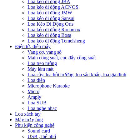
Loa kéo di động JBA
Loa kéo di động ACNOS
Loa kéo di động JMW
Loa kéo di động Sansui
Loa Kéo Di Động Oris
Loa kéo di động Ronamax
Loa kéo di động Bosa
Loa kéo di động Temeisheng
Điện tử, điện máy
Vang cơ, vang số
Main công suất, cục đẩy công suất
Loa treo tường
Máy làm mát
Loa cây, loa hội trường, loa sân khấu, loa gia đinh
Loa điện
Microphone Karaoke
Micro
Amply
Loa SUB
Loa nghe nhạc
Loa xách tay
Máy trợ giảng
Phụ kiện công nghệ
Sound card
USB , thẻ nhớ