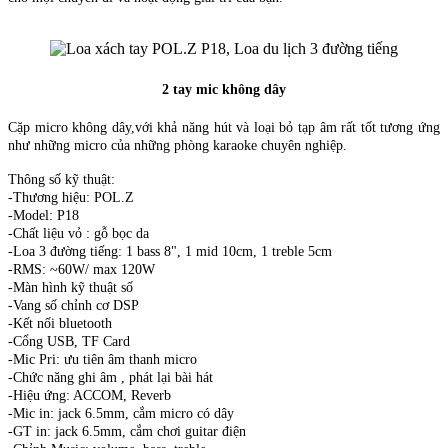
2 tay mic không dây
Cặp micro không dây,với khả năng hút và loại bỏ tạp âm rất tốt tương ứng
như những micro của những phòng karaoke chuyên nghiệp.
Thông số kỹ thuật:
-Thương hiệu: POL.Z
-Model: P18
-Chất liệu vỏ : gỗ bọc da
-Loa 3 đường tiếng: 1 bass 8", 1 mid 10cm, 1 treble 5cm
-RMS: ~60W/ max 120W
-Màn hình kỹ thuật số
-Vang số chỉnh cơ DSP
-Kết nối bluetooth
-Cổng USB, TF Card
-Mic Pri: ưu tiên âm thanh micro
-Chức năng ghi âm , phát lại bài hát
-Hiệu ứng: ACCOM, Reverb
-Mic in: jack 6.5mm, cắm micro có dây
-GT in: jack 6.5mm, cắm chơi guitar điện