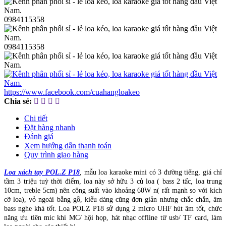
0984115358
0984115358
https://www.facebook.com/cuahangloakeo
Chia sẻ:
Chi tiết
Đặt hàng nhanh
Đánh giá
Xem hướng dẫn thanh toán
Quy trình giao hàng
Loa xách tay POL.Z P18
, mẫu loa karaoke mini có 3 đường tiếng, giá chỉ
tầm 3 triệu tuỳ thời điểm, loa này sở hữu 3 củ loa ( bass 2 tấc, loa trung
10cm, treble 5cm) nên công suất vào khoảng 60W n( rất mạnh so với kích
cỡ loa), vỏ ngoài bằng gỗ, kiểu dáng cũng đơn giản nhưng chắc chắn, âm
bass nghe khá tốt. Loa POLZ P18 sử dụng 2 micro UHF hút âm tốt, chức
năng ưu tiên mic khi MC/ hội họp, hát nhạc offline từ usb/ TF card, làm