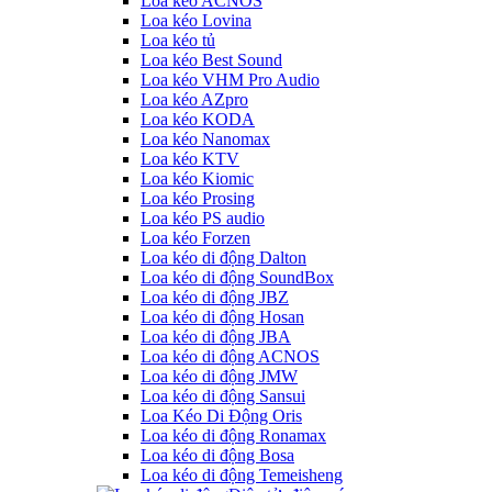
Loa kéo ACNOS
Loa kéo Lovina
Loa kéo tủ
Loa kéo Best Sound
Loa kéo VHM Pro Audio
Loa kéo AZpro
Loa kéo KODA
Loa kéo Nanomax
Loa kéo KTV
Loa kéo Kiomic
Loa kéo Prosing
Loa kéo PS audio
Loa kéo Forzen
Loa kéo di động Dalton
Loa kéo di động SoundBox
Loa kéo di động JBZ
Loa kéo di động Hosan
Loa kéo di động JBA
Loa kéo di động ACNOS
Loa kéo di động JMW
Loa kéo di động Sansui
Loa Kéo Di Động Oris
Loa kéo di động Ronamax
Loa kéo di động Bosa
Loa kéo di động Temeisheng