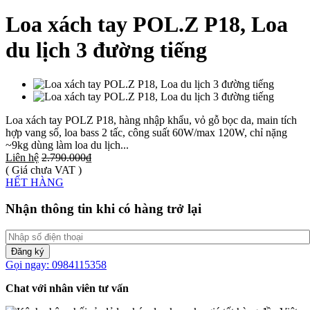
Loa xách tay POL.Z P18, Loa
du lịch 3 đường tiếng
Loa xách tay POLZ P18, hàng nhập khẩu, vỏ gỗ bọc da, main tích
hợp vang số, loa bass 2 tấc, công suất 60W/max 120W, chỉ nặng
~9kg dùng làm loa du lịch...
Liên hệ
2.790.000₫
( Giá chưa VAT )
HẾT HÀNG
Nhận thông tin khi có hàng trở lại
Đăng ký
Gọi ngay: 0984115358
Chat với nhân viên tư vấn