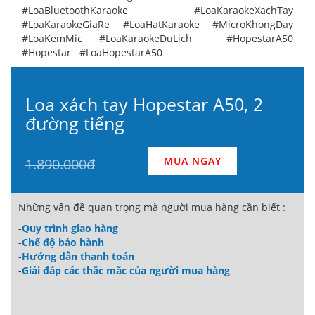
#LoaBluetoothKaraoke #LoaKaraokeXachTay
#LoaKaraokeGiaRe #LoaHatKaraoke #MicroKhongDay
#LoaKemMic #LoaKaraokeDuLich #HopestarA50
#Hopestar #LoaHopestarA50
Loa xách tay Hopestar A50, 2
đường tiếng
MUA NGAY
1.890.000đ
Những vấn đề quan trọng mà người mua hàng cần biết :
-
Quy trình giao hàng
-
Chế độ bảo hành
-
Hướng dẫn thanh toán
-
Giải đáp các thắc mắc của người mua hàng