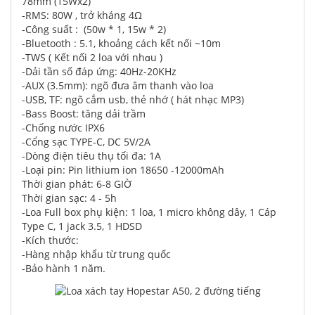
78mm (15Wx2)
-RMS: 80W , trở kháng 4Ω
-Công suất : (50w * 1, 15w * 2)
-Bluetooth : 5.1, khoảng cách kết nối ~10m
-TWS ( Kết nối 2 loa với nhɑu )
-Dải tần số đáp ứng: 40Hz-20KHz
-AUX (3.5mm): ngõ đưa âm thanh vào loa
-USB, TF: ngõ cắm usb, thẻ nhớ ( hát nhạc MP3)
-Bass Boost: tăng dải trầm
-Chống nước IPX6
-Cổng sạc TYPE-C, DC 5V/2A
-Dòng điện tiêu thụ tối đa: 1A
-Loại pin: Pin lithium ion 18650 -12000mAh
Thời gian phát: 6-8 GIỜ
Thời gian sạc: 4 - 5h
-Loa Full box phụ kiện: 1 loa, 1 micro không dây, 1 Cáp
Type C, 1 jack 3.5, 1 HDSD
-Kích thước:
-Hàng nhập khẩu từ trung quốc
-Bảo hành 1 năm.