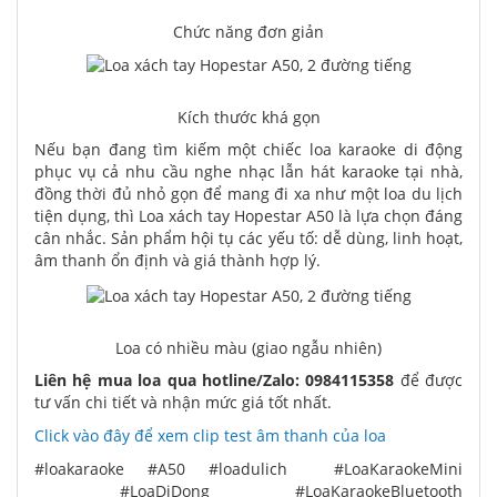
Chức năng đơn giản
Kích thước khá gọn
Nếu bạn đang tìm kiếm một chiếc loa karaoke di động
phục vụ cả nhu cầu nghe nhạc lẫn hát karaoke tại nhà,
đồng thời đủ nhỏ gọn để mang đi xa như một loa du lịch
tiện dụng, thì Loa xách tay Hopestar A50 là lựa chọn đáng
cân nhắc. Sản phẩm hội tụ các yếu tố: dễ dùng, linh hoạt,
âm thanh ổn định và giá thành hợp lý.
Loa có nhiều màu (giao ngẫu nhiên)
Liên hệ mua loa qua hotline/Zalo:
0984115358
để được
tư vấn chi tiết và nhận mức giá tốt nhất.
Click vào đây để xem clip test âm thanh của loa
#loakaraoke #A50 #loadulich #LoaKaraokeMini
#LoaDiDong #LoaKaraokeBluetooth