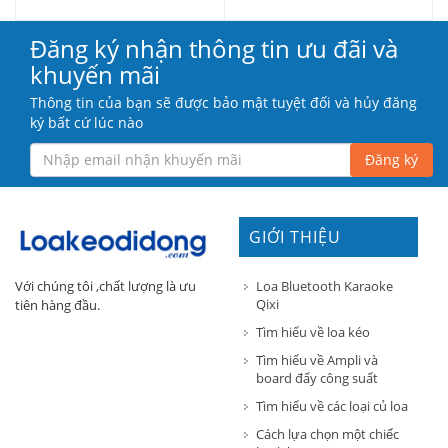
Đăng ký nhận thông tin ưu đãi và
khuyến mãi
Thông tin của bạn sẽ được bảo mật tuyệt đối và hủy đăng
ký bất cứ lúc nào
Đăng ký
GIỚI THIỆU
Loa Bluetooth Karaoke
Với chúng tôi ,chất lượng là ưu
Qixi
tiên hàng đầu.
Tìm hiểu về loa kéo
Tìm hiểu về Ampli và
board đẩy công suất
Tìm hiểu về các loại củ loa
Cách lựa chọn một chiếc