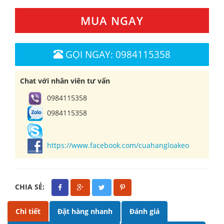
MUA NGAY
GỌI NGAY: 0984115358
Chat với nhân viên tư vấn
0984115358
0984115358
https://www.facebook.com/cuahangloakeo
CHIA SẺ:
Chi tiết
Đặt hàng nhanh
Đánh giá