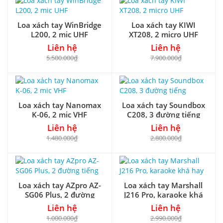
Loa xách tay WinBridge
Loa xách tay KIWI
L200, 2 mic UHF
XT208, 2 micro UHF
Liên hệ
Liên hệ
5.500.000₫
7.900.000₫
Loa xách tay Nanomax
Loa xách tay Soundbox
K-06, 2 mic VHF
C208, 3 đường tiếng
Liên hệ
Liên hệ
1.480.000₫
2.800.000₫
Loa xách tay AZpro AZ-
Loa xách tay Marshall
SG06 Plus, 2 đường
J216 Pro, karaoke khá
tiếng
hay
Liên hệ
Liên hệ
1.000.000₫
2.990.000₫