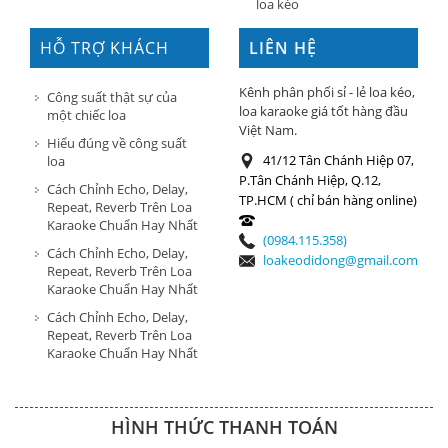
loa kéo
HỖ TRỢ KHÁCH
LIÊN HỆ
HÀNG
Kênh phân phối sỉ - lẻ loa kéo,
Công suất thật sự của
loa karaoke giá tốt hàng đầu
một chiếc loa
Việt Nam.
Hiểu đúng về công suất
41/12 Tân Chánh Hiệp 07,
loa
P.Tân Chánh Hiệp, Q.12,
Cách Chỉnh Echo, Delay,
TP.HCM ( chỉ bán hàng online)
Repeat, Reverb Trên Loa
Karaoke Chuẩn Hay Nhất
(0984.115.358)
Cách Chỉnh Echo, Delay,
loakeodidong@gmail.com
Repeat, Reverb Trên Loa
Karaoke Chuẩn Hay Nhất
Cách Chỉnh Echo, Delay,
Repeat, Reverb Trên Loa
Karaoke Chuẩn Hay Nhất
HÌNH THỨC THANH TOÁN