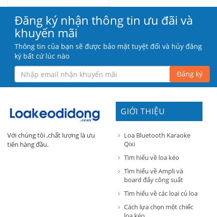
Đăng ký nhận thông tin ưu đãi và
khuyến mãi
Thông tin của bạn sẽ được bảo mật tuyệt đối và hủy đăng
ký bất cứ lúc nào
Đăng ký
GIỚI THIỆU
Loa Bluetooth Karaoke
Với chúng tôi ,chất lượng là ưu
Qixi
tiên hàng đầu.
Tìm hiểu về loa kéo
Tìm hiểu về Ampli và
board đẩy công suất
Tìm hiểu về các loại củ loa
Cách lựa chọn một chiếc
loa kéo