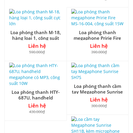
Loa phóng thanh M-18,
Loa phóng thanh
hàng loại 1, công suất
megaphone Pririe Fire
cực lớn
MS-16-004, công suất
Liên hệ
Liên hệ
15W
590.000₫
390.000₫
Loa phóng thanh cầm
tay Megaphone Sunrise
Loa phóng thanh HTY-
SH7S
687U, handheld
Liên hệ
megaphone có MP3,
Liên hệ
300.000₫
công suất 10W
430.000₫