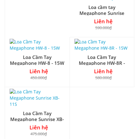
Loa cầm tay
Megaphone Sunrise
SH11B, kèm
Liên hệ
microphone
590.000₫
Loa Cầm Tay
Loa Cầm Tay
Megaphone HW-8 - 15W
Megaphone HW-8R -
15W
Liên hệ
Liên hệ
450.000₫
580.000₫
Loa Cầm Tay
Megaphone Sunrise XB-
11S
Liên hệ
475.000₫