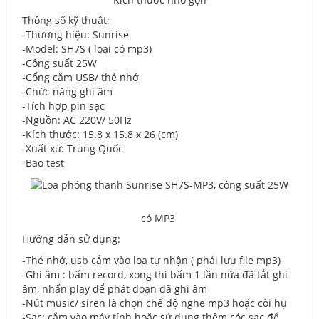
Thông số kỹ thuật:
-Thương hiệu: Sunrise
-Model: SH7S ( loại có mp3)
-Công suất 25W
-Cổng cắm USB/ thẻ nhớ
-Chức năng ghi âm
-Tích hợp pin sạc
-Nguồn: AC 220V/ 50Hz
-Kích thước: 15.8 x 15.8 x 26 (cm)
-Xuất xứ: Trung Quốc
-Bao test
có MP3
Hướng dẫn sử dụng:
-Thẻ nhớ, usb cắm vào loa tự nhận ( phải lưu file mp3)
-Ghi âm : bấm record, xong thì bấm 1 lần nữa đã tắt ghi
âm, nhấn play để phát đoạn đã ghi âm
-Nút music/ siren là chọn chế độ nghe mp3 hoặc còi hụ
-Sạc: cắm vào máy tính hoặc sử dụng thêm cóc sạc để