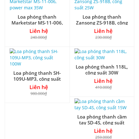
Loa phóng thanh
Loa phóng thanh
Marketstar MS-11-006,
Zansong ZS-918B, công
power max 35W
suất 25W
Liên hệ
Liên hệ
240.000₫
230.000₫
Loa phóng thanh 118L,
công suất 30W
Loa phóng thanh SH-
109U-MP3, công suất
Liên hệ
100W
Liên hệ
410.000₫
980.000₫
Loa phóng thanh cầm
tay SD-4S, công suất
15W
Liên hệ
259.000₫