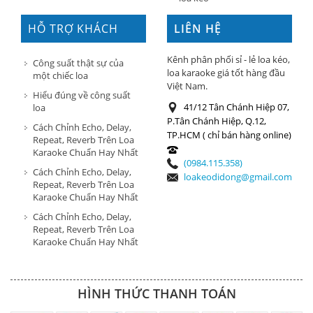
HỖ TRỢ KHÁCH
LIÊN HỆ
HÀNG
Kênh phân phối sỉ - lẻ loa kéo,
Công suất thật sự của
loa karaoke giá tốt hàng đầu
một chiếc loa
Việt Nam.
Hiểu đúng về công suất
41/12 Tân Chánh Hiệp 07,
loa
P.Tân Chánh Hiệp, Q.12,
Cách Chỉnh Echo, Delay,
TP.HCM ( chỉ bán hàng online)
Repeat, Reverb Trên Loa
Karaoke Chuẩn Hay Nhất
(0984.115.358)
Cách Chỉnh Echo, Delay,
loakeodidong@gmail.com
Repeat, Reverb Trên Loa
Karaoke Chuẩn Hay Nhất
Cách Chỉnh Echo, Delay,
Repeat, Reverb Trên Loa
Karaoke Chuẩn Hay Nhất
HÌNH THỨC THANH TOÁN