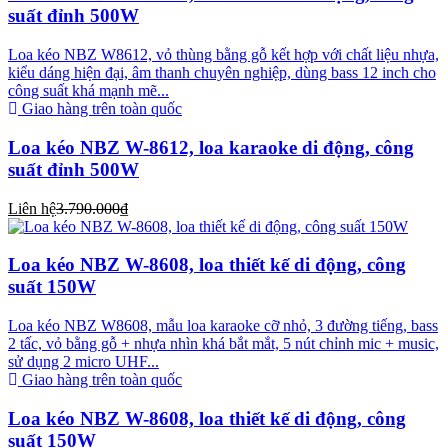
suất đỉnh 500W
Loa kéo NBZ W8612, vỏ thùng bằng gỗ kết hợp với chất liệu nhựa,
kiểu dáng hiện đại, âm thanh chuyên nghiệp, dùng bass 12 inch cho
công suất khá mạnh mẽ...
Giao hàng trên toàn quốc
Loa kéo NBZ W-8612, loa karaoke di động, công
suất đỉnh 500W
Liên hệ
3.790.000₫
Loa kéo NBZ W-8608, loa thiết kế di động, công
suất 150W
Loa kéo NBZ W8608, mẫu loa karaoke cỡ nhỏ, 3 đường tiếng, bass
2 tấc, vỏ bằng gỗ + nhựa nhìn khá bắt mắt, 5 nút chỉnh mic + music,
sử dụng 2 micro UHF...
Giao hàng trên toàn quốc
Loa kéo NBZ W-8608, loa thiết kế di động, công
suất 150W