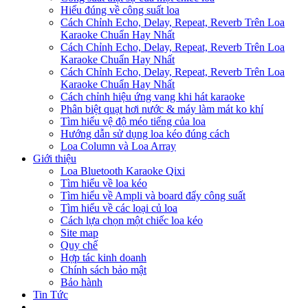
Hiểu đúng về công suất loa
Cách Chỉnh Echo, Delay, Repeat, Reverb Trên Loa
Karaoke Chuẩn Hay Nhất
Cách Chỉnh Echo, Delay, Repeat, Reverb Trên Loa
Karaoke Chuẩn Hay Nhất
Cách Chỉnh Echo, Delay, Repeat, Reverb Trên Loa
Karaoke Chuẩn Hay Nhất
Cách chỉnh hiệu ứng vang khi hát karaoke
Phân biệt quạt hơi nước & máy làm mát ko khí
Tìm hiểu vệ độ méo tiếng của loa
Hướng dẫn sử dụng loa kéo đúng cách
Loa Column và Loa Array
Giới thiệu
Loa Bluetooth Karaoke Qixi
Tìm hiểu về loa kéo
Tìm hiểu về Ampli và board đẩy công suất
Tìm hiểu về các loại củ loa
Cách lựa chọn một chiếc loa kéo
Site map
Quy chế
Hợp tác kinh doanh
Chính sách bảo mật
Bảo hành
Tin Tức