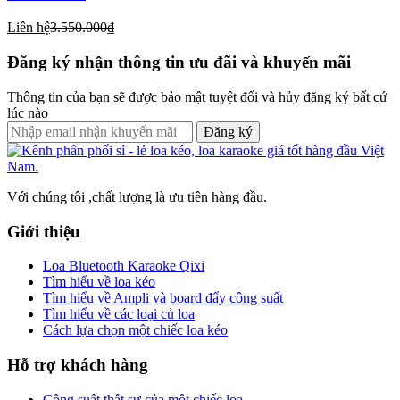
Liên hệ
3.550.000₫
Đăng ký nhận thông tin ưu đãi và khuyến mãi
Thông tin của bạn sẽ được bảo mật tuyệt đối và hủy đăng ký bất cứ
lúc nào
Đăng ký
Với chúng tôi ,chất lượng là ưu tiên hàng đầu.
Giới thiệu
Loa Bluetooth Karaoke Qixi
Tìm hiểu về loa kéo
Tìm hiểu về Ampli và board đẩy công suất
Tìm hiểu về các loại củ loa
Cách lựa chọn một chiếc loa kéo
Hỗ trợ khách hàng
Công suất thật sự của một chiếc loa