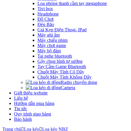
Loa phóng thanh cầm tay megaphone
Tivi box
Headphone
Đồ Chơi
Đèn Bão
Giá Kẹp Điện Thoại- IPad
Máy ghi âm
Máy chiếu phim
Máy chơi game
Máy bộ đàm
Tai nghe bluetooth
Gậy chụp hình tự sướng
Tay Cầm Game Bluetooth
Chuột Máy Tính Có Dây
Chuột Máy Tính Không Dây
Radio chuyên dụng
Camera
Giới thiệu website
Liên hệ
Hướng dẫn mua hàng
Tin tức
Quy trình giao hàng
Bảo hành
Trang chủ
Loa kéo
Loa kéo NBZ