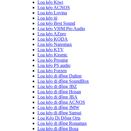
Loa kéo Kiwi
Loa kéo ACNOS
Loa kéo Lovina
Loa kéo tủ
Loa kéo Best Sound
Loa kéo VHM Pro Audio
Loa kéo AZpro
Loa kéo KODA
Loa kéo Nanomax
Loa kéo KTV
Loa kéo Kiomic
Loa kéo Prosing
Loa kéo PS audio
Loa kéo Forzen
Loa kéo di động Dalton
Loa kéo di động SoundBox
Loa kéo di động JBZ
Loa kéo di động Hosan
Loa kéo di động JBA
Loa kéo di động ACNOS
Loa kéo di động JMW
Loa kéo di động Sansui
Loa Kéo Di Động Oris
Loa kéo di động Ronamax
Loa kéo di động Bosa