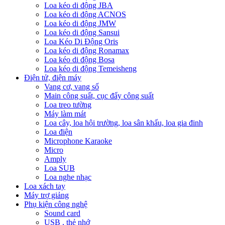
Loa kéo di động JBA
Loa kéo di động ACNOS
Loa kéo di động JMW
Loa kéo di động Sansui
Loa Kéo Di Động Oris
Loa kéo di động Ronamax
Loa kéo di động Bosa
Loa kéo di động Temeisheng
Điện tử, điện máy
Vang cơ, vang số
Main công suất, cục đẩy công suất
Loa treo tường
Máy làm mát
Loa cây, loa hội trường, loa sân khấu, loa gia đinh
Loa điện
Microphone Karaoke
Micro
Amply
Loa SUB
Loa nghe nhạc
Loa xách tay
Máy trợ giảng
Phụ kiện công nghệ
Sound card
USB , thẻ nhớ