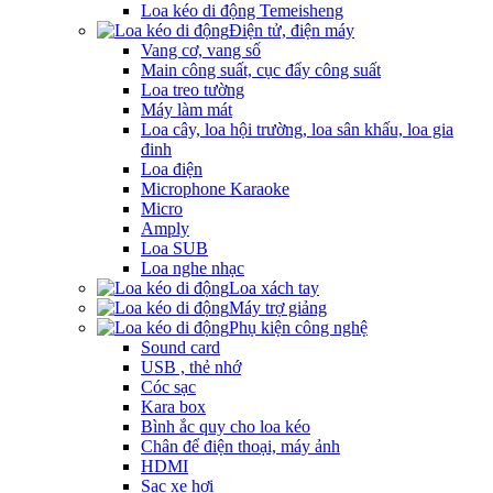
Loa kéo di động Temeisheng
Điện tử, điện máy
Vang cơ, vang số
Main công suất, cục đẩy công suất
Loa treo tường
Máy làm mát
Loa cây, loa hội trường, loa sân khấu, loa gia
đinh
Loa điện
Microphone Karaoke
Micro
Amply
Loa SUB
Loa nghe nhạc
Loa xách tay
Máy trợ giảng
Phụ kiện công nghệ
Sound card
USB , thẻ nhớ
Cóc sạc
Kara box
Bình ắc quy cho loa kéo
Chân để điện thoại, máy ảnh
HDMI
Sạc xe hơi