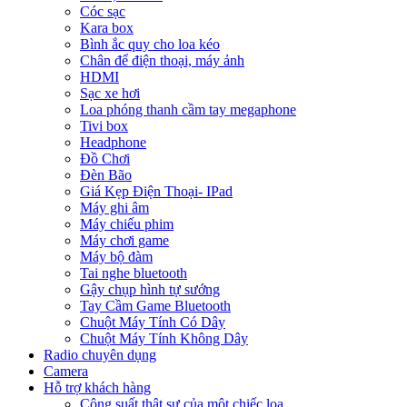
Cóc sạc
Kara box
Bình ắc quy cho loa kéo
Chân để điện thoại, máy ảnh
HDMI
Sạc xe hơi
Loa phóng thanh cầm tay megaphone
Tivi box
Headphone
Đồ Chơi
Đèn Bão
Giá Kẹp Điện Thoại- IPad
Máy ghi âm
Máy chiếu phim
Máy chơi game
Máy bộ đàm
Tai nghe bluetooth
Gậy chụp hình tự sướng
Tay Cầm Game Bluetooth
Chuột Máy Tính Có Dây
Chuột Máy Tính Không Dây
Radio chuyên dụng
Camera
Hỗ trợ khách hàng
Công suất thật sự của một chiếc loa