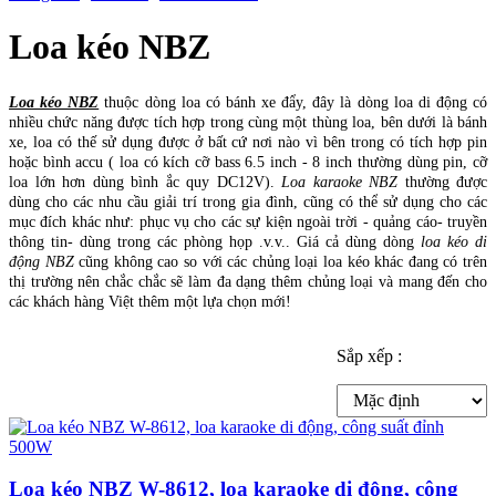
Loa kéo NBZ
Loa kéo NBZ
thuộc dòng loa có bánh xe đẩy, đây là dòng loa di động có
nhiều chức năng được tích hợp trong cùng một thùng loa, bên dưới là bánh
xe, loa có thế sử dụng được ở bất cứ nơi nào vì bên trong có tích hợp pin
hoặc bình accu ( loa có kích cỡ bass 6.5 inch - 8 inch thường dùng pin, cỡ
loa lớn hơn dùng bình ắc quy DC12V).
Loa karaoke NBZ
thường được
dùng cho các nhu cầu giải trí trong gia đình, cũng có thể sử dụng cho các
mục đích khác như: phục vụ cho các sự kiện ngoài trời - quảng cáo- truyền
thông tin- dùng trong các phòng họp .v.v.. Giá cả dùng dòng
loa kéo di
động NBZ
cũng không cao so với các chủng loại loa kéo khác đang có trên
thị trường nên chắc chắc sẽ làm đa dạng thêm chủng loại và mang đến cho
các khách hàng Việt thêm một lựa chọn mới!
Sắp xếp :
Loa kéo NBZ W-8612, loa karaoke di động, công