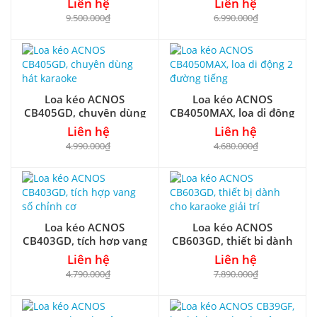
Liên hệ
Liên hệ
9.500.000₫
6.990.000₫
Loa kéo ACNOS
Loa kéo ACNOS
CB405GD, chuyên dùng
CB4050MAX, loa di động
hát karaoke
2 đường tiếng
Liên hệ
Liên hệ
4.990.000₫
4.680.000₫
Loa kéo ACNOS
Loa kéo ACNOS
CB403GD, tích hợp vang
CB603GD, thiết bị dành
số chỉnh cơ
cho karaoke giải trí
Liên hệ
Liên hệ
4.790.000₫
7.890.000₫