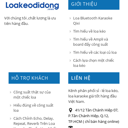
GIỚI THIỆU
Loa Bluetooth Karaoke
Với chúng tôi ,chất lượng là ưu
Qixi
tiên hàng đầu.
Tìm hiểu về loa kéo
Tìm hiểu về Ampli và
board đẩy công suất
Tìm hiểu về các loại củ loa
Cách lựa chọn một chiếc
loa kéo
HỖ TRỢ KHÁCH
LIÊN HỆ
HÀNG
Kênh phân phối sỉ - lẻ loa kéo,
Công suất thật sự của
loa karaoke giá tốt hàng đầu
một chiếc loa
Việt Nam.
Hiểu đúng về công suất
41/12 Tân Chánh Hiệp 07,
loa
P.Tân Chánh Hiệp, Q.12,
Cách Chỉnh Echo, Delay,
TP.HCM ( chỉ bán hàng online)
Repeat, Reverb Trên Loa