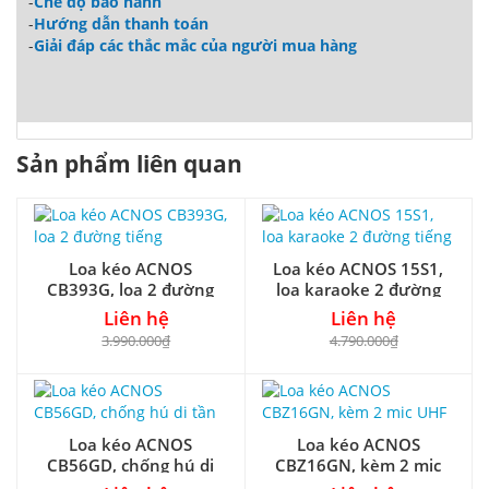
-
Chế độ bảo hành
-
Hướng dẫn thanh toán
-
Giải đáp các thắc mắc của người mua hàng
Sản phẩm liên quan
Loa kéo ACNOS
Loa kéo ACNOS 15S1,
CB393G, loa 2 đường
loa karaoke 2 đường
tiếng
tiếng
Liên hệ
Liên hệ
3.990.000₫
4.790.000₫
Loa kéo ACNOS
Loa kéo ACNOS
CB56GD, chống hú di
CBZ16GN, kèm 2 mic
tần
UHF