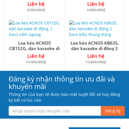
karaoke chuyên dụng
đường tiếng mới
Liên hệ
Liên hệ
6.550.000₫
6.990.000₫
Loa kéo ACNOS
Loa kéo ACNOS KB63S,
CB152G, dàn karaoke di
dàn karaoke di động 2
động, 2 bass nằm ngang
bass kiểu thùng đứng
Liên hệ
Liên hệ
11.900.000₫
13.800.000₫
Đăng ký nhận thông tin ưu đãi và
khuyến mãi
Thông tin của bạn sẽ được bảo mật tuyệt đối và hủy đăng
ký bất cứ lúc nào
Đăng ký