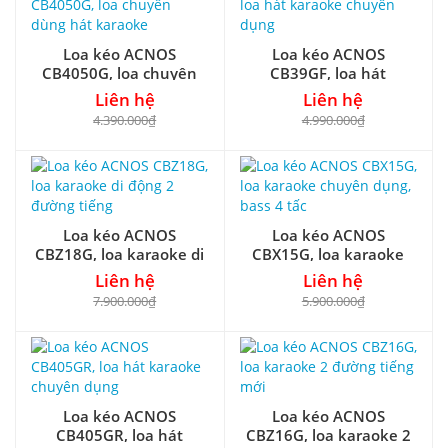
Loa kéo ACNOS
Loa kéo ACNOS
CB4050G, loa chuyên
CB39GF, loa hát
dùng hát karaoke
karaoke chuyên dụng
Liên hệ
Liên hệ
4.390.000₫
4.990.000₫
Loa kéo ACNOS
Loa kéo ACNOS
CBZ18G, loa karaoke di
CBX15G, loa karaoke
động 2 đường tiếng
chuyên dụng, bass 4 tấc
Liên hệ
Liên hệ
7.900.000₫
5.900.000₫
Loa kéo ACNOS
Loa kéo ACNOS
CB405GR, loa hát
CBZ16G, loa karaoke 2