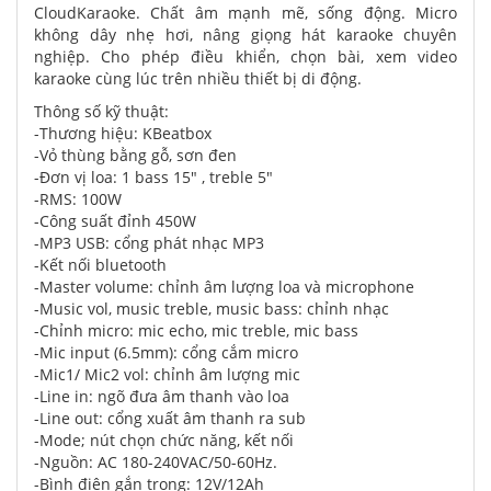
CloudKaraoke. Chất âm mạnh mẽ, sống động. Micro
không dây nhẹ hơi, nâng giọng hát karaoke chuyên
nghiệp. Cho phép điều khiển, chọn bài, xem video
karaoke cùng lúc trên nhiều thiết bị di động.
Thông số kỹ thuật:
-Thương hiệu: KBeatbox
-Vỏ thùng bằng gỗ, sơn đen
-Đơn vị loa: 1 bass 15" , treble 5"
-RMS: 100W
-Công suất đỉnh 450W
-MP3 USB: cổng phát nhạc MP3
-Kết nối bluetooth
-Master volume: chỉnh âm lượng loa và microphone
-Music vol, music treble, music bass: chỉnh nhạc
-Chỉnh micro: mic echo, mic treble, mic bass
-Mic input (6.5mm): cổng cắm micro
-Mic1/ Mic2 vol: chỉnh âm lượng mic
-Line in: ngõ đưa âm thanh vào loa
-Line out: cổng xuất âm thanh ra sub
-Mode; nút chọn chức năng, kết nối
-Nguồn: AC 180-240VAC/50-60Hz.
-Bình điện gắn trong: 12V/12Ah