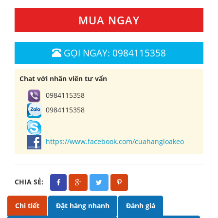
MUA NGAY
GỌI NGAY: 0984115358
Chat với nhân viên tư vấn
0984115358
0984115358
https://www.facebook.com/cuahangloakeo
CHIA SẺ:
Chi tiết
Đặt hàng nhanh
Đánh giá