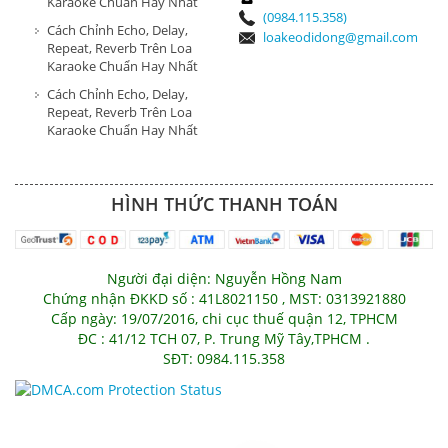
Karaoke Chuẩn Hay Nhất
(0984.115.358)
Cách Chỉnh Echo, Delay,
loakeodidong@gmail.com
Repeat, Reverb Trên Loa
Karaoke Chuẩn Hay Nhất
Cách Chỉnh Echo, Delay,
Repeat, Reverb Trên Loa
Karaoke Chuẩn Hay Nhất
HÌNH THỨC THANH TOÁN
Người đại diện: Nguyễn Hồng Nam
Chứng nhận ĐKKD số : 41L8021150 , MST: 0313921880
Cấp ngày: 19/07/2016, chi cục thuế quận 12, TPHCM
ĐC : 41/12 TCH 07, P. Trung Mỹ Tây,TPHCM .
SĐT: 0984.115.358