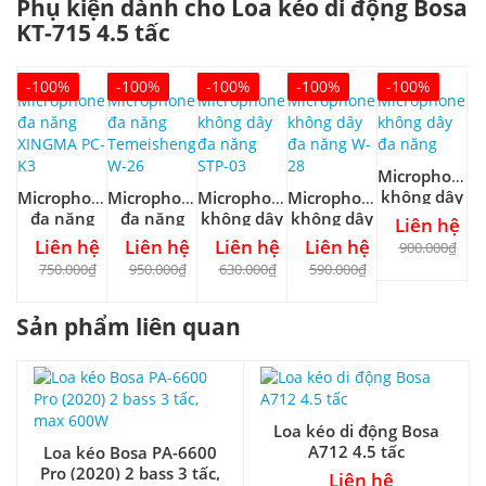
Phụ kiện dành cho Loa kéo di động Bosa
KT-715 4.5 tấc
-100%
-100%
-100%
-100%
-100%
Microphone
không dây
Microphone
Microphone
Microphone
Microphone
đa năng
đa năng
đa năng
không dây
không dây
Liên hệ
XINGMA
Temeisheng
đa năng
đa năng W-
Liên hệ
Liên hệ
Liên hệ
Liên hệ
900.000₫
PC-K3
W-26
STP-03
28
750.000₫
950.000₫
630.000₫
590.000₫
Sản phẩm liên quan
Loa kéo di động Bosa
A712 4.5 tấc
Loa kéo Bosa PA-6600
Pro (2020) 2 bass 3 tấc,
Liên hệ