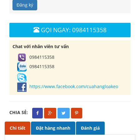
Đăng ký
GỌI NGAY: 0984115358
Chat với nhân viên tư vấn
0984115358
0984115358
https://www.facebook.com/cuahangloakeo
CHIA SẺ:
Chi tiết
Đặt hàng nhanh
Đánh giá