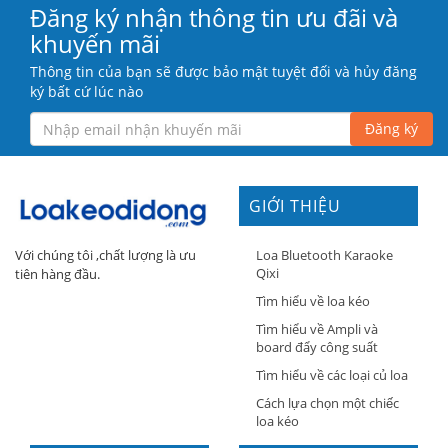
Đăng ký nhận thông tin ưu đãi và
khuyến mãi
Thông tin của bạn sẽ được bảo mật tuyệt đối và hủy đăng
ký bất cứ lúc nào
Đăng ký
GIỚI THIỆU
Loa Bluetooth Karaoke
Với chúng tôi ,chất lượng là ưu
Qixi
tiên hàng đầu.
Tìm hiểu về loa kéo
Tìm hiểu về Ampli và
board đẩy công suất
Tìm hiểu về các loại củ loa
Cách lựa chọn một chiếc
loa kéo