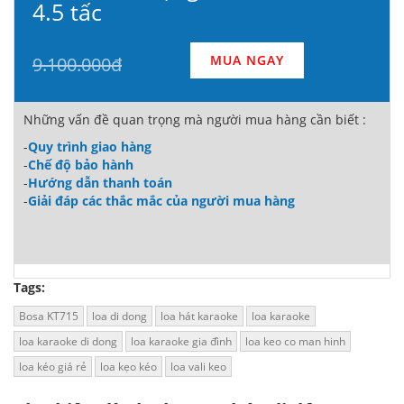
4.5 tấc
MUA NGAY
9.100.000đ
Những vấn đề quan trọng mà người mua hàng cần biết :
-
Quy trình giao hàng
-
Chế độ bảo hành
-
Hướng dẫn thanh toán
-
Giải đáp các thắc mắc của người mua hàng
Tags:
Bosa KT715
loa di dong
loa hát karaoke
loa karaoke
loa karaoke di dong
loa karaoke gia đình
loa keo co man hinh
loa kéo giá rẻ
loa kẹo kéo
loa vali keo