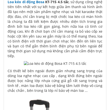
Loa kéo di động Bosa
KT-715 4.5 tấc
, sử dụng công nghệ
tiên tiến nhất với sự kết hợp giữa âm thanh và hình ảnh
đã tạo nên một sản phẩm nghe nhạc và hát karaoke thật
độc đáo, chỉ cần trang bị một chiếc loa kéo có màn hình
là chúng ta đã tiết kiệm được nhiều diện tích trong gia
đình bởi loa kéo rất gọn gàng, hơn nữa loa có tính cơ
động cao, khi đi chơi bạn chỉ cần mang ra bỏ vào cốp xe
hoặc cột lên yên sau xe gắn máy là có thể mang theo, loa
có bình điện với thời gian chơi nhạc lên đến 6h liên tục
và bạn có thể gắn thêm bình điện phụ từ bên ngoài để
tăng thời gian sử dụng mà không cần phải cắm điện trực
tiếp.
Có thiết kế bên ngoài đươn giản nhưng sang trọng của
dòng loa nghe nhạc cao cấp , dạng khối đứng bên ngoài
được bọc nằng lớp nhựa cứng giả gỗ rất sang trọng và
tinh tế , màn loa được bảo vệ bằng tấm lưới thép vô cùng
chắc chắn , bên trong là lớp nỉ bảo vệ màn loa ...