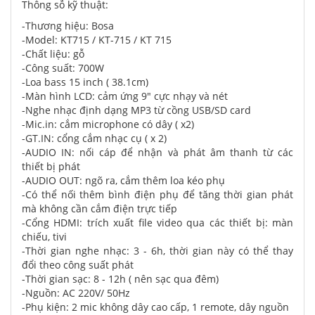
Thông sỗ kỹ thuật:
-Thương hiệu: Bosa
-Model: KT715 / KT-715 / KT 715
-Chất liệu: gỗ
-Công suất: 700W
-Loa bass 15 inch ( 38.1cm)
-Màn hình LCD: cảm ứng 9" cực nhạy và nét
-Nghe nhạc định dạng MP3 từ cồng USB/SD card
-Mic.in: cắm microphone có dây ( x2)
-GT.IN: cổng cắm nhạc cụ ( x 2)
-AUDIO IN: nối cáp để nhận và phát âm thanh từ các
thiết bị phát
-AUDIO OUT: ngõ ra, cắm thêm loa kéo phụ
-Có thể nối thêm bình điện phụ để tăng thời gian phát
mà không cần cắm điện trực tiếp
-Cổng HDMI: trích xuất file video qua các thiết bị: màn
chiếu, tivi
-Thời gian nghe nhạc: 3 - 6h, thời gian này có thể thay
đổi theo công suất phát
-Thời gian sạc: 8 - 12h ( nên sạc qua đêm)
-Nguồn: AC 220V/ 50Hz
-Phụ kiện: 2 mic không dây cao cấp, 1 remote, dây nguồn