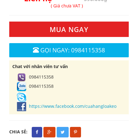
( Giá chưa VAT )
MUA NGAY
GỌI NGAY: 0984115358
Chat với nhân viên tư vấn
0984115358
0984115358
https://www.facebook.com/cuahangloakeo
CHIA SẺ: