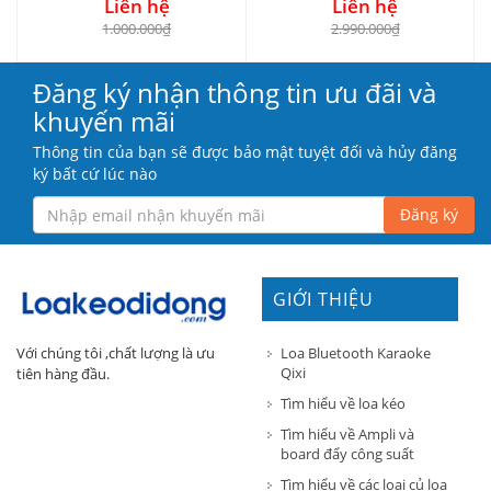
Liên hệ
Liên hệ
1.000.000₫
2.990.000₫
Đăng ký nhận thông tin ưu đãi và
khuyến mãi
Thông tin của bạn sẽ được bảo mật tuyệt đối và hủy đăng
ký bất cứ lúc nào
Đăng ký
GIỚI THIỆU
Loa Bluetooth Karaoke
Với chúng tôi ,chất lượng là ưu
Qixi
tiên hàng đầu.
Tìm hiểu về loa kéo
Tìm hiểu về Ampli và
board đẩy công suất
Tìm hiểu về các loại củ loa