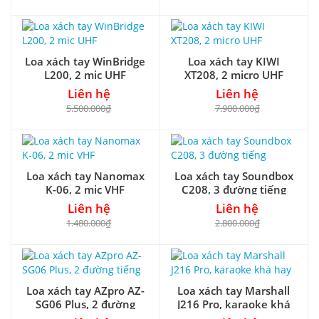
Loa xách tay WinBridge
Loa xách tay KIWI
L200, 2 mic UHF
XT208, 2 micro UHF
Liên hệ
Liên hệ
5.500.000₫
7.900.000₫
Loa xách tay Nanomax
Loa xách tay Soundbox
K-06, 2 mic VHF
C208, 3 đường tiếng
Liên hệ
Liên hệ
1.480.000₫
2.800.000₫
Loa xách tay AZpro AZ-
Loa xách tay Marshall
SG06 Plus, 2 đường
J216 Pro, karaoke khá
tiếng
hay