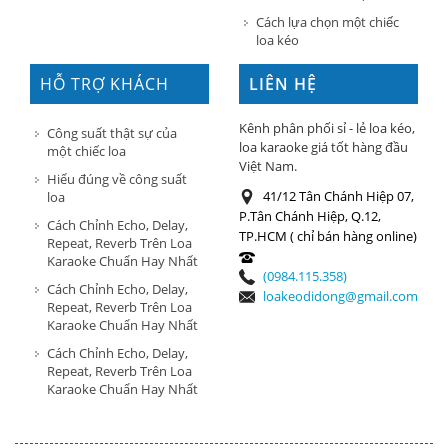
Cách lựa chọn một chiếc
loa kéo
HỖ TRỢ KHÁCH
LIÊN HỆ
HÀNG
Kênh phân phối sỉ - lẻ loa kéo,
Công suất thật sự của
loa karaoke giá tốt hàng đầu
một chiếc loa
Việt Nam.
Hiểu đúng về công suất
41/12 Tân Chánh Hiệp 07,
loa
P.Tân Chánh Hiệp, Q.12,
Cách Chỉnh Echo, Delay,
TP.HCM ( chỉ bán hàng online)
Repeat, Reverb Trên Loa
Karaoke Chuẩn Hay Nhất
(0984.115.358)
Cách Chỉnh Echo, Delay,
loakeodidong@gmail.com
Repeat, Reverb Trên Loa
Karaoke Chuẩn Hay Nhất
Cách Chỉnh Echo, Delay,
Repeat, Reverb Trên Loa
Karaoke Chuẩn Hay Nhất