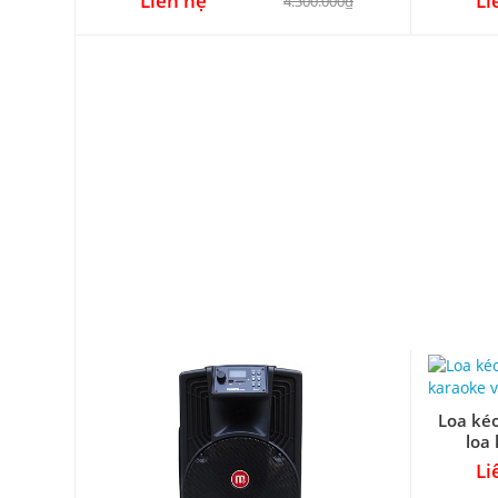
Liên hệ
Li
4.300.000₫
Loa ké
Loa Kéo Di Động Malata J12 M+ 9020
loa
Li