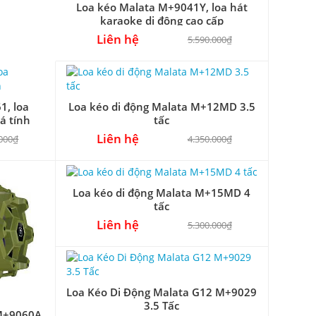
Loa kéo Malata M+9041Y, loa hát
karaoke di động cao cấp
Liên hệ
5.590.000₫
1, loa
Loa kéo di động Malata M+12MD 3.5
á tính
tấc
Liên hệ
.000₫
4.350.000₫
Loa kéo di động Malata M+15MD 4
tấc
Liên hệ
5.300.000₫
Loa Kéo Di Động Malata G12 M+9029
Loa Kéo Di Động Malata G12 M+9029
3.5 Tấc
 M+9060A