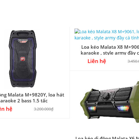
Loa kéo Malata X8 M+906
karaoke , style army đầy c
Liên hệ
3.450
ộng Malata M+9820Y, loa hát
araoke 2 bass 1.5 tấc
ên hệ
3.200.000₫
Loa kéo di động Malata X6