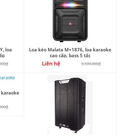
, loa
Loa kéo Malata M+1876, loa karaoke
ấp
cao cấp, bass 5 tấc
Liên hệ
.000₫
9.590.000₫
 karaoke
.000₫