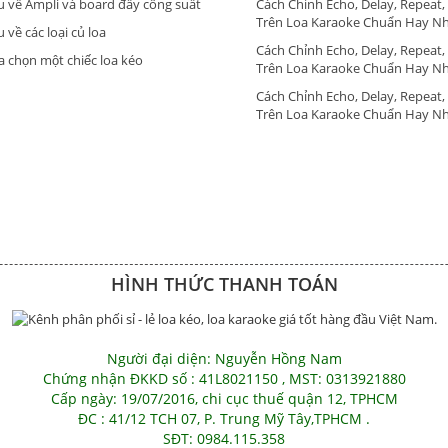
u về Ampli và board đẩy công suất
Cách Chỉnh Echo, Delay, Repeat,
Trên Loa Karaoke Chuẩn Hay N
 về các loại củ loa
Cách Chỉnh Echo, Delay, Repeat,
a chọn một chiếc loa kéo
Trên Loa Karaoke Chuẩn Hay N
Cách Chỉnh Echo, Delay, Repeat,
Trên Loa Karaoke Chuẩn Hay N
HÌNH THỨC THANH TOÁN
Người đại diện: Nguyễn Hồng Nam
Chứng nhận ĐKKD số : 41L8021150 , MST: 0313921880
Cấp ngày: 19/07/2016, chi cục thuế quận 12, TPHCM
ĐC : 41/12 TCH 07, P. Trung Mỹ Tây,TPHCM .
SĐT: 0984.115.358