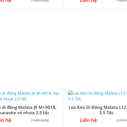
ên hệ
Liên hệ
7.000.000₫
7.900
o di động Malata J8 M+9018,
Loa Kéo Di Động Malata L1
 karaoke vỏ nhựa 2.5 tấc
Loa Kéo Di Động Malata L1
3.5 Tấc
ên hệ
Liên hệ
2.990.000₫
2.570