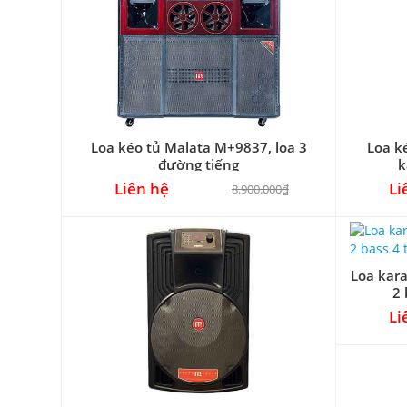
Loa kéo tủ Malata M+9837, loa 3
Loa k
đường tiếng
k
Liên hệ
Li
8.900.000₫
Loa kar
2 
Li