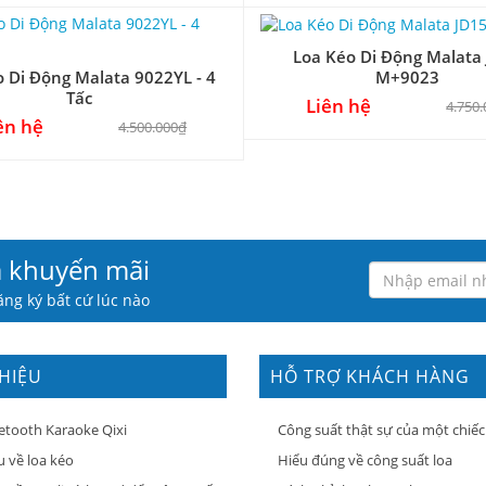
Loa Kéo Di Động Malata
o Di Động Malata 9022YL - 4
M+9023
Di Động Malata 9022YL - 4 Tấc
Tấc
Liên hệ
4.750
ên hệ
4.500.000₫
à khuyến mãi
ng ký bất cứ lúc nào
THIỆU
HỖ TRỢ KHÁCH HÀNG
etooth Karaoke Qixi
Công suất thật sự của một chiếc
u về loa kéo
Hiểu đúng về công suất loa