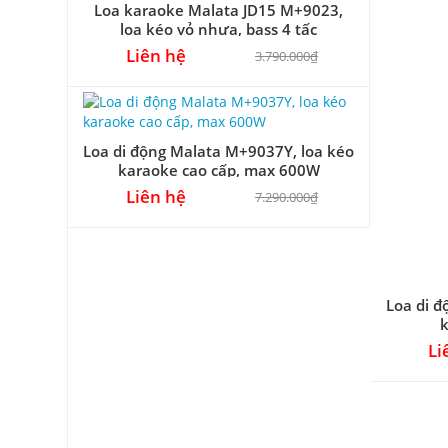
Loa karaoke Malata JD15 M+9023,
loa kéo vỏ nhựa, bass 4 tấc
Liên hệ
3.790.000₫
Loa di động Malata M+9037Y, loa kéo
karaoke cao cấp, max 600W
Liên hệ
7.290.000₫
Loa di đ
k
Li