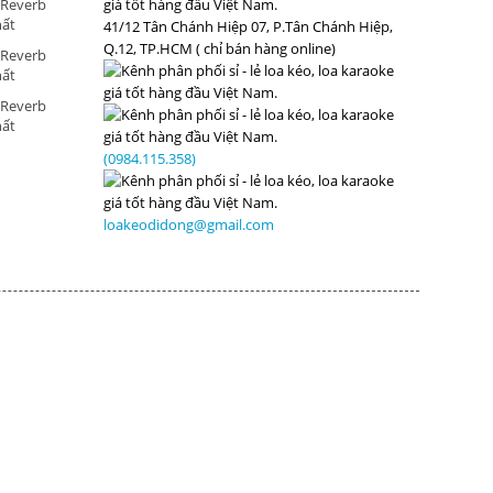
 Reverb
hất
41/12 Tân Chánh Hiệp 07, P.Tân Chánh Hiệp,
Q.12, TP.HCM ( chỉ bán hàng online)
 Reverb
hất
 Reverb
hất
(0984.115.358)
loakeodidong@gmail.com