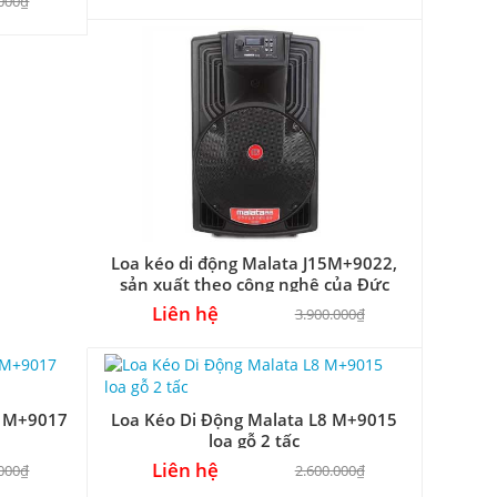
.000₫
Loa kéo di động Malata J15M+9022,
sản xuất theo công nghệ của Đức
Liên hệ
3.900.000₫
2 M+9017
Loa Kéo Di Động Malata L8 M+9015
2 M+9017
Loa Kéo Di Động Malata L8 M+9015 2
loa gỗ 2 tấc
Tấc
Liên hệ
.000₫
2.600.000₫