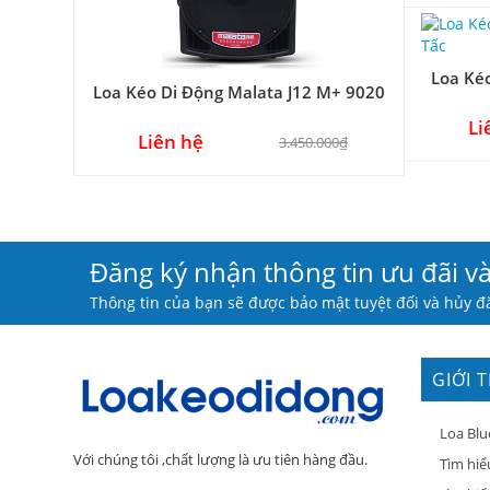
Loa Ké
Loa Kéo Di Động Malata J12 M+ 9020
Loa Kéo 
Li
Liên hệ
3.450.000₫
Đăng ký nhận thông tin ưu đãi v
Thông tin của bạn sẽ được bảo mật tuyệt đối và hủy đă
GIỚI 
Loa Blu
Với chúng tôi ,chất lượng là ưu tiên hàng đầu.
Tìm hiể