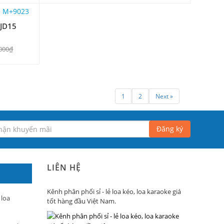
 JD15
.000₫
1
2
Next »
Đăng ký
LIÊN HỆ
Kênh phân phối sỉ - lẻ loa kéo, loa karaoke giá
 loa
tốt hàng đầu Việt Nam.