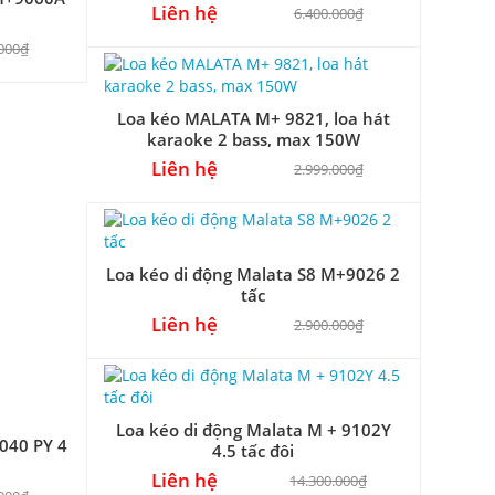
3.5 Tấc
Liên hệ
6.400.000₫
.000₫
Loa kéo MALATA M+ 9821, loa hát
karaoke 2 bass, max 150W
Liên hệ
2.999.000₫
Loa kéo di động Malata S8 M+9026 2
tấc
Liên hệ
2.900.000₫
Loa kéo di động Malata M + 9102Y
040 PY 4
4.5 tấc đôi
Liên hệ
14.300.000₫