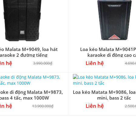
éo Malata M+9049, loa hát
Loa kéo Malata M+9041PY
araoke 2 đường tiếng
karaoke di động cao c
ên hệ
Liên hệ
3.990.000₫
4.690
aoke di động Malata M+9873,
Loa kéo Matata M+9086, loa
bass 4 tấc, max 1000W
mini, bass 2 tấc
ên hệ
Liên hệ
13.900.000₫
2.500