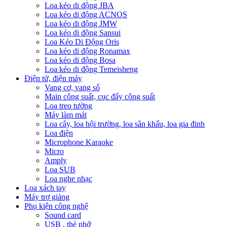
Loa kéo di động JBA
Loa kéo di động ACNOS
Loa kéo di động JMW
Loa kéo di động Sansui
Loa Kéo Di Động Oris
Loa kéo di động Ronamax
Loa kéo di động Bosa
Loa kéo di động Temeisheng
Điện tử, điện máy
Vang cơ, vang số
Main công suất, cục đẩy công suất
Loa treo tường
Máy làm mát
Loa cây, loa hội trường, loa sân khấu, loa gia đinh
Loa điện
Microphone Karaoke
Micro
Amply
Loa SUB
Loa nghe nhạc
Loa xách tay
Máy trợ giảng
Phụ kiện công nghệ
Sound card
USB , thẻ nhớ