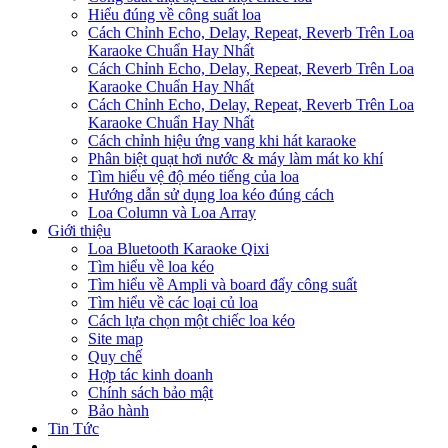
Hiểu đúng về công suất loa
Cách Chỉnh Echo, Delay, Repeat, Reverb Trên Loa
Karaoke Chuẩn Hay Nhất
Cách Chỉnh Echo, Delay, Repeat, Reverb Trên Loa
Karaoke Chuẩn Hay Nhất
Cách Chỉnh Echo, Delay, Repeat, Reverb Trên Loa
Karaoke Chuẩn Hay Nhất
Cách chỉnh hiệu ứng vang khi hát karaoke
Phân biệt quạt hơi nước & máy làm mát ko khí
Tìm hiểu vệ độ méo tiếng của loa
Hướng dẫn sử dụng loa kéo đúng cách
Loa Column và Loa Array
Giới thiệu
Loa Bluetooth Karaoke Qixi
Tìm hiểu về loa kéo
Tìm hiểu về Ampli và board đẩy công suất
Tìm hiểu về các loại củ loa
Cách lựa chọn một chiếc loa kéo
Site map
Quy chế
Hợp tác kinh doanh
Chính sách bảo mật
Bảo hành
Tin Tức