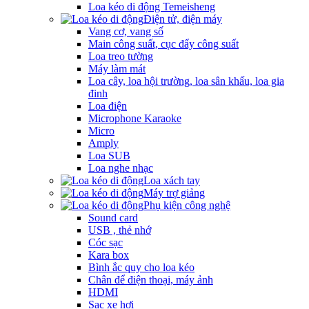
Loa kéo di động Temeisheng
Điện tử, điện máy
Vang cơ, vang số
Main công suất, cục đẩy công suất
Loa treo tường
Máy làm mát
Loa cây, loa hội trường, loa sân khấu, loa gia
đinh
Loa điện
Microphone Karaoke
Micro
Amply
Loa SUB
Loa nghe nhạc
Loa xách tay
Máy trợ giảng
Phụ kiện công nghệ
Sound card
USB , thẻ nhớ
Cóc sạc
Kara box
Bình ắc quy cho loa kéo
Chân để điện thoại, máy ảnh
HDMI
Sạc xe hơi