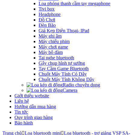
Loa phóng thanh cầm tay megaphone
Tivi box
Headphone
Đồ Chơi
Đèn Bão
Giá Kẹp Điện Thoại- IPad
Máy ghi âm
Máy chiếu phim
Máy chơi game
Máy bộ đàm
Tai nghe bluetooth
Gậy chụp hình tự sướng
Tay Cầm Game Bluetooth
Chuột Máy Tính Có Dây
Chuột Máy Tính Không Dây
Radio chuyên dụng
Camera
Giới thiệu website
Liên hệ
Hướng dẫn mua hàng
Tin tức
Quy trình giao hàng
Bảo hành
Trang chủ
Loa bluetooth mini
Loa bluetooth - trợ giảng VSP SA-