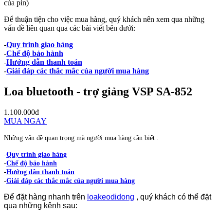
của pin)
Để thuận tiện cho việc mua hàng, quý khách nên xem qua những
vấn đề liên quan qua các bài viết bên dưới:
-
Quy trình giao hàng
-
Chế độ bảo hành
-
Hướng dẫn thanh toán
-
Giải đáp các thắc mắc của người mua hàng
Loa bluetooth - trợ giảng VSP SA-852
1.100.000đ
MUA NGAY
Những vấn đề quan trọng mà người mua hàng cần biết :
-
Quy trình giao hàng
-
Chế độ bảo hành
-
Hướng dẫn thanh toán
-
Giải đáp các thắc mắc của người mua hàng
Để đặt hàng nhanh trên
loakeodidong
, quý khách có thể đặt
qua những kênh sau: