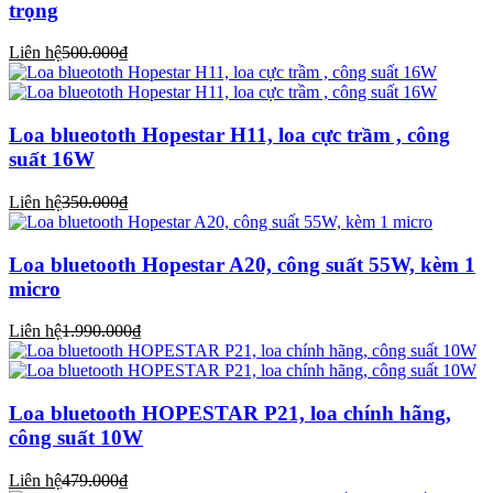
trọng
Liên hệ
500.000₫
Loa blueototh Hopestar H11, loa cực trầm , công
suất 16W
Liên hệ
350.000₫
Loa bluetooth Hopestar A20, công suất 55W, kèm 1
micro
Liên hệ
1.990.000₫
Loa bluetooth HOPESTAR P21, loa chính hãng,
công suất 10W
Liên hệ
479.000₫