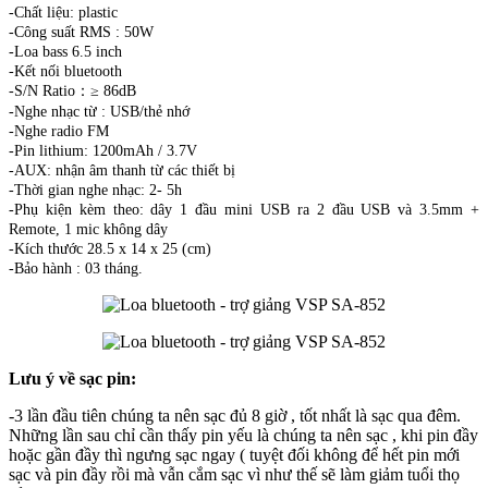
-Chất liệu: plastic
-Công suất RMS : 50W
-Loa bass 6.5 inch
-Kết nối bluetooth
-S/N Ratio：≥ 86dB
-Nghe nhạc từ : USB/thẻ nhớ
-Nghe radio FM
-Pin lithium: 1200mAh / 3.7V
-AUX: nhận âm thanh từ các thiết bị
-Thời gian nghe nhạc: 2- 5h
-Phụ kiện kèm theo: dây 1 đầu mini USB ra 2 đầu USB và 3.5mm +
Remote, 1 mic không dây
-Kích thước 28.5 x 14 x 25 (cm)
-Bảo hành : 03 tháng.
Lưu ý về sạc pin:
-3 lần đầu tiên chúng ta nên sạc đủ 8 giờ , tốt nhất là sạc qua đêm.
Những lần sau chỉ cần thấy pin yếu là chúng ta nên sạc , khi pin đầy
hoặc gần đầy thì ngưng sạc ngay ( tuyệt đối không để hết pin mới
sạc và pin đầy rồi mà vẫn cắm sạc vì như thế sẽ làm giảm tuổi thọ