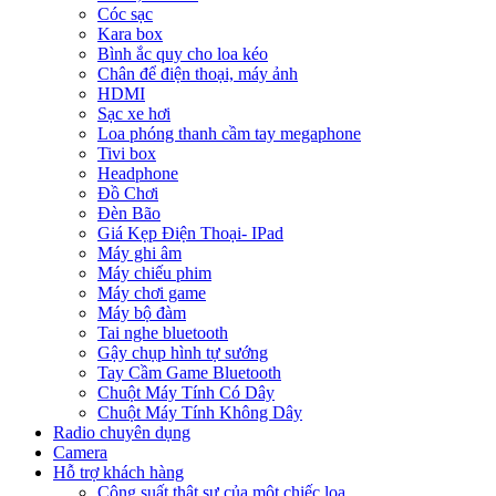
Cóc sạc
Kara box
Bình ắc quy cho loa kéo
Chân để điện thoại, máy ảnh
HDMI
Sạc xe hơi
Loa phóng thanh cầm tay megaphone
Tivi box
Headphone
Đồ Chơi
Đèn Bão
Giá Kẹp Điện Thoại- IPad
Máy ghi âm
Máy chiếu phim
Máy chơi game
Máy bộ đàm
Tai nghe bluetooth
Gậy chụp hình tự sướng
Tay Cầm Game Bluetooth
Chuột Máy Tính Có Dây
Chuột Máy Tính Không Dây
Radio chuyên dụng
Camera
Hỗ trợ khách hàng
Công suất thật sự của một chiếc loa