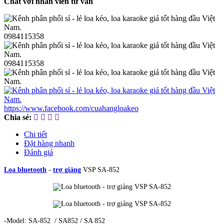
Chat với nhân viên tư vấn
0984115358
0984115358
https://www.facebook.com/cuahangloakeo
Chia sẻ:
Chi tiết
Đặt hàng nhanh
Đánh giá
Loa bluetooth
-
trợ giảng
VSP SA-852
-Model: SA-852 / SA852 / SA 852