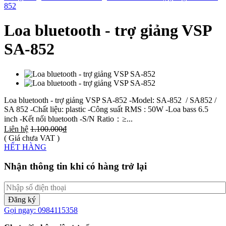
852
Loa bluetooth - trợ giảng VSP
SA-852
Loa bluetooth - trợ giảng VSP SA-852 -Model: SA-852 / SA852 /
SA 852 -Chất liệu: plastic -Công suất RMS : 50W -Loa bass 6.5
inch -Kết nối bluetooth -S/N Ratio：≥...
Liên hệ
1.100.000₫
( Giá chưa VAT )
HẾT HÀNG
Nhận thông tin khi có hàng trở lại
Đăng ký
Gọi ngay: 0984115358