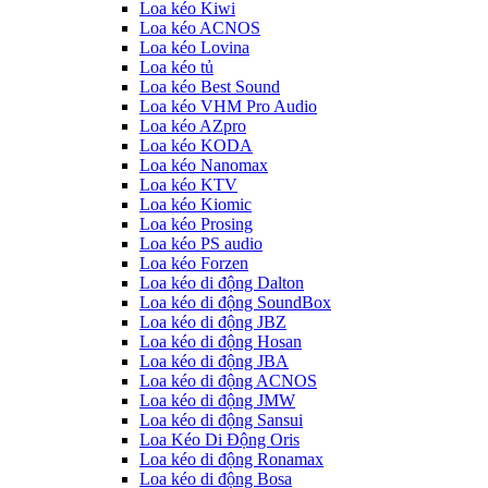
Loa kéo Kiwi
Loa kéo ACNOS
Loa kéo Lovina
Loa kéo tủ
Loa kéo Best Sound
Loa kéo VHM Pro Audio
Loa kéo AZpro
Loa kéo KODA
Loa kéo Nanomax
Loa kéo KTV
Loa kéo Kiomic
Loa kéo Prosing
Loa kéo PS audio
Loa kéo Forzen
Loa kéo di động Dalton
Loa kéo di động SoundBox
Loa kéo di động JBZ
Loa kéo di động Hosan
Loa kéo di động JBA
Loa kéo di động ACNOS
Loa kéo di động JMW
Loa kéo di động Sansui
Loa Kéo Di Động Oris
Loa kéo di động Ronamax
Loa kéo di động Bosa