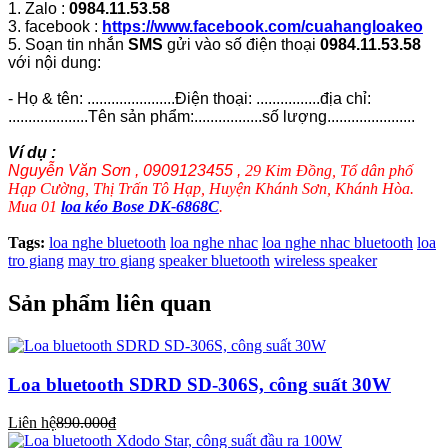
1. Zalo :
0984.11.53.58
3. facebook :
https://www.facebook.com/cuahangloakeo
5. Soạn tin nhắn
SMS
gửi vào số điện thoại
0984.11.53.58
với nội dung:
- Họ & tên: ......................Điện thoại: ................địa chỉ:
....................Tên sản phẩm:.................số lượng......................
Ví dụ :
Nguyễn Văn Sơn , 0909123455 ,
29 Kim Đồng, Tổ dân phố
Hạp Cường, Thị Trấn Tô Hạp, Huyện Khánh Sơn, Khánh Hòa.
Mua 01
loa kéo Bose DK-6868C
.
Tags:
loa nghe bluetooth
loa nghe nhac
loa nghe nhac bluetooth
loa
tro giang
may tro giang
speaker bluetooth
wireless speaker
Sản phẩm liên quan
Loa bluetooth SDRD SD-306S, công suất 30W
Liên hệ
890.000₫