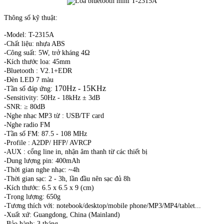
Thông số kỹ thuật:
-Model: T-2315A
-Chất liệu: nhựa ABS
-Công suất: 5W, trở kháng 4Ω
-Kích thước loa: 45mm
-Bluetooth : V2.1+EDR
-Đèn LED 7 màu
170Hz - 15KHz
-Tần số đáp ứng:
-Sensitivity: 50Hz - 18kHz ± 3dB
-SNR: ≥ 80dB
-Nghe nhạc MP3 từ : USB/TF card
-Nghe radio FM
-Tần số FM: 87.5 - 108 MHz
-Profile : A2DP/ HFP/ AVRCP
-AUX : cổng line in, nhận âm thanh từ các thiết bị
-Dung lượng pin: 400mAh
-Thời gian nghe nhạc: ~4h
-Thời gian sạc: 2 - 3h, lần đầu nên sạc đủ 8h
-Kích thước: 6.5 x 6.5 x 9 (cm)
-Trọng lượng: 650g
-Tương thích với: notebook/desktop/mobile phone/MP3/MP4/tablet...
-Xuất xứ: Guangdong, China (Mainland)
-Bảo hành: 3 tháng.