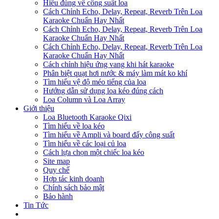
Hiểu đúng về công suất loa
Cách Chỉnh Echo, Delay, Repeat, Reverb Trên Loa
Karaoke Chuẩn Hay Nhất
Cách Chỉnh Echo, Delay, Repeat, Reverb Trên Loa
Karaoke Chuẩn Hay Nhất
Cách Chỉnh Echo, Delay, Repeat, Reverb Trên Loa
Karaoke Chuẩn Hay Nhất
Cách chỉnh hiệu ứng vang khi hát karaoke
Phân biệt quạt hơi nước & máy làm mát ko khí
Tìm hiểu vệ độ méo tiếng của loa
Hướng dẫn sử dụng loa kéo đúng cách
Loa Column và Loa Array
Giới thiệu
Loa Bluetooth Karaoke Qixi
Tìm hiểu về loa kéo
Tìm hiểu về Ampli và board đẩy công suất
Tìm hiểu về các loại củ loa
Cách lựa chọn một chiếc loa kéo
Site map
Quy chế
Hợp tác kinh doanh
Chính sách bảo mật
Bảo hành
Tin Tức