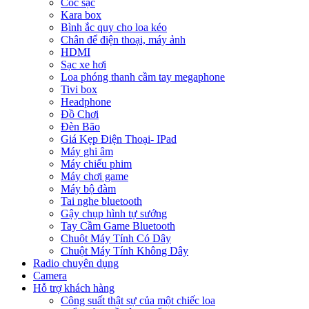
Cóc sạc
Kara box
Bình ắc quy cho loa kéo
Chân để điện thoại, máy ảnh
HDMI
Sạc xe hơi
Loa phóng thanh cầm tay megaphone
Tivi box
Headphone
Đồ Chơi
Đèn Bão
Giá Kẹp Điện Thoại- IPad
Máy ghi âm
Máy chiếu phim
Máy chơi game
Máy bộ đàm
Tai nghe bluetooth
Gậy chụp hình tự sướng
Tay Cầm Game Bluetooth
Chuột Máy Tính Có Dây
Chuột Máy Tính Không Dây
Radio chuyên dụng
Camera
Hỗ trợ khách hàng
Công suất thật sự của một chiếc loa