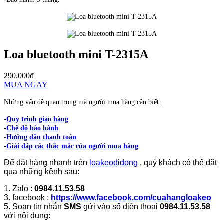
Loa bluetooth mini T-2315A
290.000đ
MUA NGAY
Những vấn đề quan trọng mà người mua hàng cần biết :
-
Quy trình giao hàng
-
Chế độ bảo hành
-
Hướng dẫn thanh toán
-
Giải đáp các thắc mắc của người mua hàng
Để đặt hàng nhanh trên
loakeodidong
, quý khách có thể đặt
qua những kênh sau:
1. Zalo :
0984.11.53.58
3. facebook :
https://www.facebook.com/cuahangloakeo
5. Soạn tin nhắn
SMS
gửi vào số điện thoại
0984.11.53.58
với nội dung: