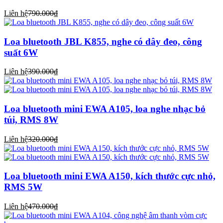
Liên hệ
790.000₫
Loa bluetooth JBL K855, nghe có dây đeo, công
suất 6W
Liên hệ
390.000₫
Loa bluetooth mini EWA A105, loa nghe nhạc bỏ
túi, RMS 8W
Liên hệ
320.000₫
Loa bluetooth mini EWA A150, kích thước cực nhỏ,
RMS 5W
Liên hệ
470.000₫