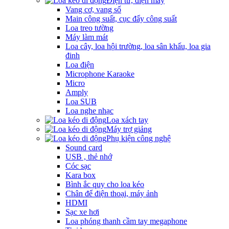
Điện tử, điện máy
Vang cơ, vang số
Main công suất, cục đẩy công suất
Loa treo tường
Máy làm mát
Loa cây, loa hội trường, loa sân khấu, loa gia
đinh
Loa điện
Microphone Karaoke
Micro
Amply
Loa SUB
Loa nghe nhạc
Loa xách tay
Máy trợ giảng
Phụ kiện công nghệ
Sound card
USB , thẻ nhớ
Cóc sạc
Kara box
Bình ắc quy cho loa kéo
Chân để điện thoại, máy ảnh
HDMI
Sạc xe hơi
Loa phóng thanh cầm tay megaphone