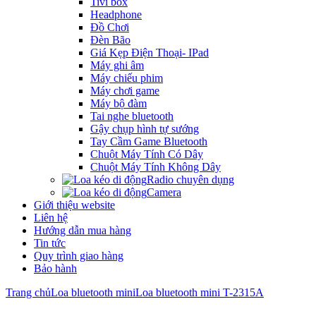
Tivi box
Headphone
Đồ Chơi
Đèn Bão
Giá Kẹp Điện Thoại- IPad
Máy ghi âm
Máy chiếu phim
Máy chơi game
Máy bộ đàm
Tai nghe bluetooth
Gậy chụp hình tự sướng
Tay Cầm Game Bluetooth
Chuột Máy Tính Có Dây
Chuột Máy Tính Không Dây
Radio chuyên dụng
Camera
Giới thiệu website
Liên hệ
Hướng dẫn mua hàng
Tin tức
Quy trình giao hàng
Bảo hành
Trang chủ
Loa bluetooth mini
Loa bluetooth mini T-2315A