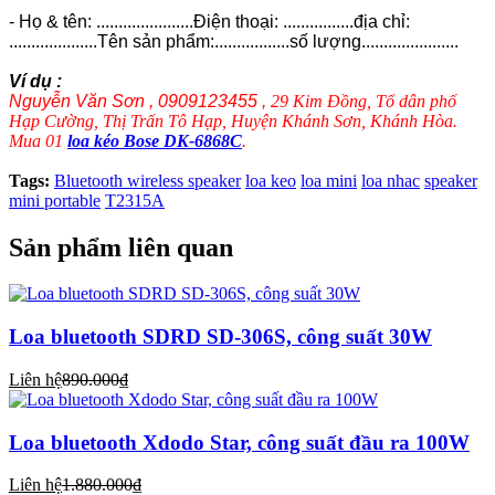
- Họ & tên: ......................Điện thoại: ................địa chỉ:
....................Tên sản phẩm:.................số lượng......................
Ví dụ :
Nguyễn Văn Sơn , 0909123455 ,
29 Kim Đồng, Tổ dân phố
Hạp Cường, Thị Trấn Tô Hạp, Huyện Khánh Sơn, Khánh Hòa.
Mua 01
loa kéo Bose DK-6868C
.
Tags:
Bluetooth wireless speaker
loa keo
loa mini
loa nhac
speaker
mini portable
T2315A
Sản phẩm liên quan
Loa bluetooth SDRD SD-306S, công suất 30W
Liên hệ
890.000₫
Loa bluetooth Xdodo Star, công suất đầu ra 100W
Liên hệ
1.880.000₫