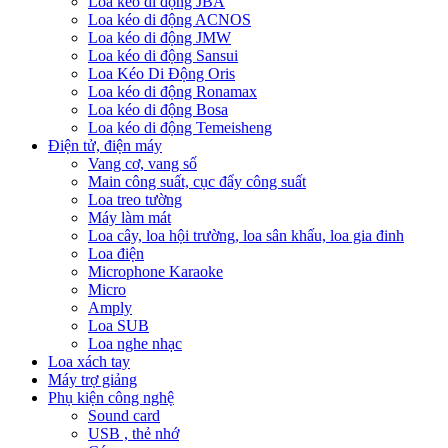
Loa kéo di động JBA
Loa kéo di động ACNOS
Loa kéo di động JMW
Loa kéo di động Sansui
Loa Kéo Di Động Oris
Loa kéo di động Ronamax
Loa kéo di động Bosa
Loa kéo di động Temeisheng
Điện tử, điện máy
Vang cơ, vang số
Main công suất, cục đẩy công suất
Loa treo tường
Máy làm mát
Loa cây, loa hội trường, loa sân khấu, loa gia đinh
Loa điện
Microphone Karaoke
Micro
Amply
Loa SUB
Loa nghe nhạc
Loa xách tay
Máy trợ giảng
Phụ kiện công nghệ
Sound card
USB , thẻ nhớ