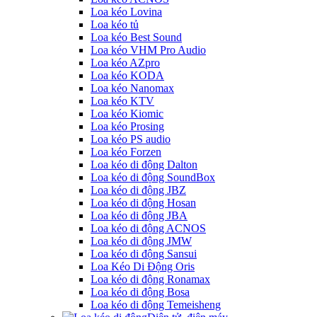
Loa kéo Lovina
Loa kéo tủ
Loa kéo Best Sound
Loa kéo VHM Pro Audio
Loa kéo AZpro
Loa kéo KODA
Loa kéo Nanomax
Loa kéo KTV
Loa kéo Kiomic
Loa kéo Prosing
Loa kéo PS audio
Loa kéo Forzen
Loa kéo di động Dalton
Loa kéo di động SoundBox
Loa kéo di động JBZ
Loa kéo di động Hosan
Loa kéo di động JBA
Loa kéo di động ACNOS
Loa kéo di động JMW
Loa kéo di động Sansui
Loa Kéo Di Động Oris
Loa kéo di động Ronamax
Loa kéo di động Bosa
Loa kéo di động Temeisheng