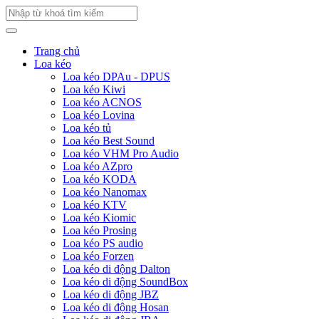
Trang chủ
Loa kéo
Loa kéo DPAu - DPUS
Loa kéo Kiwi
Loa kéo ACNOS
Loa kéo Lovina
Loa kéo tủ
Loa kéo Best Sound
Loa kéo VHM Pro Audio
Loa kéo AZpro
Loa kéo KODA
Loa kéo Nanomax
Loa kéo KTV
Loa kéo Kiomic
Loa kéo Prosing
Loa kéo PS audio
Loa kéo Forzen
Loa kéo di động Dalton
Loa kéo di động SoundBox
Loa kéo di động JBZ
Loa kéo di động Hosan