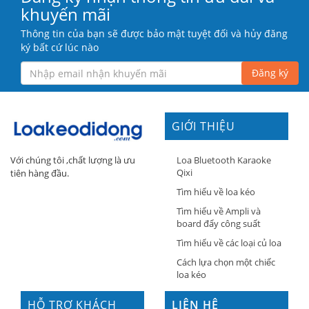
khuyến mãi
Thông tin của bạn sẽ được bảo mật tuyệt đối và hủy đăng
ký bất cứ lúc nào
Đăng ký
GIỚI THIỆU
Loa Bluetooth Karaoke
Với chúng tôi ,chất lượng là ưu
Qixi
tiên hàng đầu.
Tìm hiểu về loa kéo
Tìm hiểu về Ampli và
board đẩy công suất
Tìm hiểu về các loại củ loa
Cách lựa chọn một chiếc
loa kéo
HỖ TRỢ KHÁCH
LIÊN HỆ