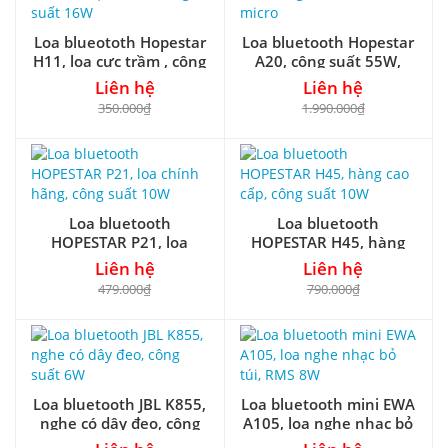
Loa blueototh Hopestar
Loa bluetooth Hopestar
H11, loa cực trầm , công
A20, công suất 55W,
suất 16W
kèm 1 micro
Liên hệ
Liên hệ
350.000₫
1.990.000₫
Loa bluetooth
Loa bluetooth
HOPESTAR P21, loa
HOPESTAR H45, hàng
chính hãng, công suất
cao cấp, công suất 10W
Liên hệ
Liên hệ
10W
479.000₫
790.000₫
Loa bluetooth JBL K855,
Loa bluetooth mini EWA
nghe có dây đeo, công
A105, loa nghe nhạc bỏ
suất 6W
túi, RMS 8W