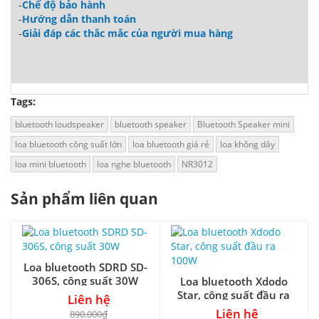
-
Chế độ bảo hành
-
Hướng dẫn thanh toán
-
Giải đáp các thắc mắc của người mua hàng
Tags:
bluetooth loudspeaker
bluetooth speaker
Bluetooth Speaker mini
loa bluetooth công suất lớn
loa bluetooth giá rẻ
loa không dây
loa mini bluetooth
loa nghe bluetooth
NR3012
Sản phẩm liên quan
Loa bluetooth SDRD SD-
306S, công suất 30W
Loa bluetooth Xdodo
Star, công suất đầu ra
Liên hệ
100W
Liên hệ
890.000₫