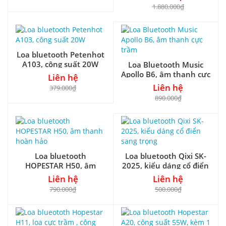
1.880.000₫
Loa bluetooth Petenhot
A103, công suất 20W
Loa Bluetooth Music
Apollo B6, âm thanh cực
Liên hệ
trầm
Liên hệ
379.000₫
890.000₫
Loa bluetooth
Loa bluetooth Qixi SK-
HOPESTAR H50, âm
2025, kiểu dáng cổ điển
thanh hoàn hảo
sang trọng
Liên hệ
Liên hệ
790.000₫
500.000₫