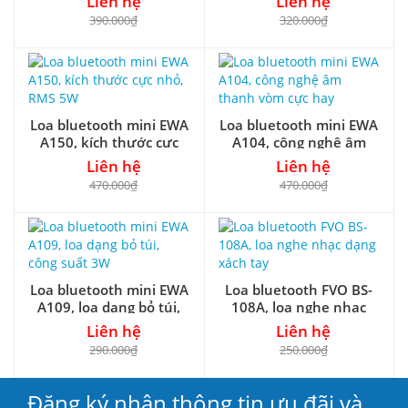
Liên hệ
Liên hệ
390.000₫
320.000₫
Loa bluetooth mini EWA
Loa bluetooth mini EWA
A150, kích thước cực
A104, công nghệ âm
nhỏ, RMS 5W
thanh vòm cực hay
Liên hệ
Liên hệ
470.000₫
470.000₫
Loa bluetooth mini EWA
Loa bluetooth FVO BS-
A109, loa dạng bỏ túi,
108A, loa nghe nhạc
công suất 3W
dạng xách tay
Liên hệ
Liên hệ
290.000₫
250.000₫
Đăng ký nhận thông tin ưu đãi và