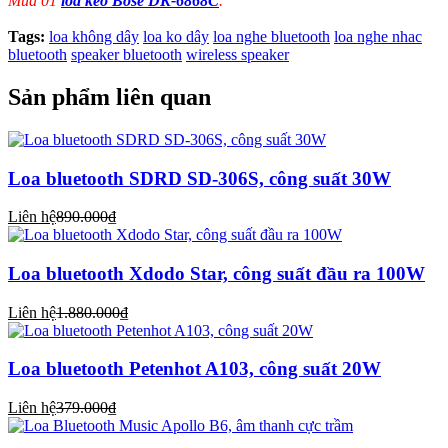
Mua 01
loa kéo Bose DK-6868C
.
Tags:
loa không dây
loa ko dây
loa nghe bluetooth
loa nghe nhac
bluetooth
speaker bluetooth
wireless speaker
Sản phẩm liên quan
Loa bluetooth SDRD SD-306S, công suất 30W
Liên hệ
890.000₫
Loa bluetooth Xdodo Star, công suất đầu ra 100W
Liên hệ
1.880.000₫
Loa bluetooth Petenhot A103, công suất 20W
Liên hệ
379.000₫