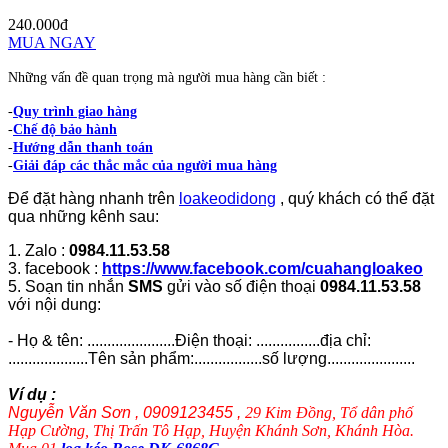
240.000đ
MUA NGAY
Những vấn đề quan trọng mà người mua hàng cần biết :
-
Quy trình giao hàng
-
Chế độ bảo hành
-
Hướng dẫn thanh toán
-
Giải đáp các thắc mắc của người mua hàng
Để đặt hàng nhanh trên
loakeodidong
, quý khách có thể đặt
qua những kênh sau:
1. Zalo :
0984.11.53.58
3. facebook :
https://www.facebook.com/cuahangloakeo
5. Soạn tin nhắn
SMS
gửi vào số điện thoại
0984.11.53.58
với nội dung:
- Họ & tên: ......................Điện thoại: ................địa chỉ:
....................Tên sản phẩm:.................số lượng......................
Ví dụ :
Nguyễn Văn Sơn , 0909123455 ,
29 Kim Đồng, Tổ dân phố
Hạp Cường, Thị Trấn Tô Hạp, Huyện Khánh Sơn, Khánh Hòa.