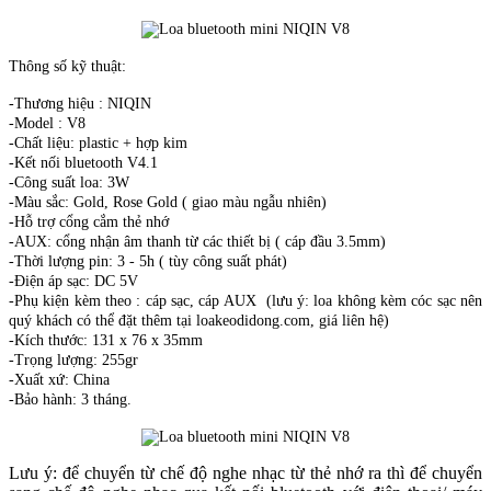
Thông số kỹ thuật:
-Thương hiệu : NIQIN
-Model : V8
-Chất liệu: plastic + hợp kim
-Kết nối bluetooth V4.1
-Công suất loa: 3W
-Màu sắc: Gold, Rose Gold ( giao màu ngẫu nhiên)
-Hỗ trợ cổng cắm thẻ nhớ
-AUX: cổng nhận âm thanh từ các thiết bị ( cáp đầu 3.5mm)
-Thời lượng pin: 3 - 5h ( tùy công suất phát)
-Điện áp sạc: DC 5V
-Phụ kiện kèm theo : cáp sạc, cáp AUX (lưu ý: loa không kèm cóc sạc nên
quý khách có thể đặt thêm tại loakeodidong.com, giá liên hệ)
-Kích thước: 131 x 76 x 35mm
-Trọng lượng: 255gr
-Xuất xứ: China
-Bảo hành: 3 tháng.
Lưu ý: để chuyển từ chế độ nghe nhạc từ thẻ nhớ ra thì để chuyển