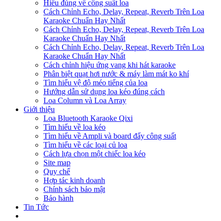
Hiểu đúng về công suất loa
Cách Chỉnh Echo, Delay, Repeat, Reverb Trên Loa
Karaoke Chuẩn Hay Nhất
Cách Chỉnh Echo, Delay, Repeat, Reverb Trên Loa
Karaoke Chuẩn Hay Nhất
Cách Chỉnh Echo, Delay, Repeat, Reverb Trên Loa
Karaoke Chuẩn Hay Nhất
Cách chỉnh hiệu ứng vang khi hát karaoke
Phân biệt quạt hơi nước & máy làm mát ko khí
Tìm hiểu vệ độ méo tiếng của loa
Hướng dẫn sử dụng loa kéo đúng cách
Loa Column và Loa Array
Giới thiệu
Loa Bluetooth Karaoke Qixi
Tìm hiểu về loa kéo
Tìm hiểu về Ampli và board đẩy công suất
Tìm hiểu về các loại củ loa
Cách lựa chọn một chiếc loa kéo
Site map
Quy chế
Hợp tác kinh doanh
Chính sách bảo mật
Bảo hành
Tin Tức