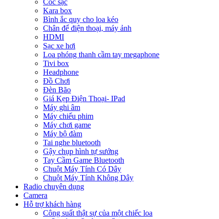
Cóc sạc
Kara box
Bình ắc quy cho loa kéo
Chân để điện thoại, máy ảnh
HDMI
Sạc xe hơi
Loa phóng thanh cầm tay megaphone
Tivi box
Headphone
Đồ Chơi
Đèn Bão
Giá Kẹp Điện Thoại- IPad
Máy ghi âm
Máy chiếu phim
Máy chơi game
Máy bộ đàm
Tai nghe bluetooth
Gậy chụp hình tự sướng
Tay Cầm Game Bluetooth
Chuột Máy Tính Có Dây
Chuột Máy Tính Không Dây
Radio chuyên dụng
Camera
Hỗ trợ khách hàng
Công suất thật sự của một chiếc loa