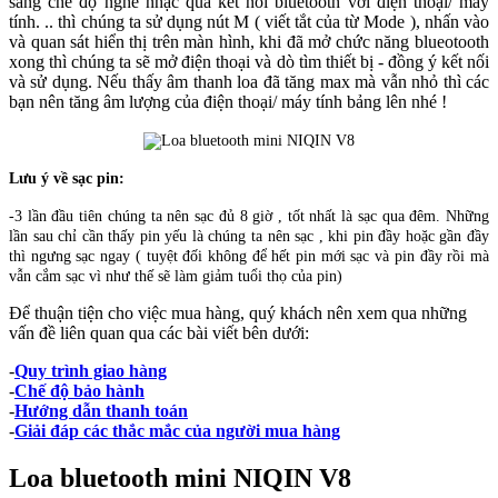
sang chế độ nghe nhạc qua kết nối bluetooth với điện thoại/ máy
tính. .. thì chúng ta sử dụng nút M ( viết tắt của từ Mode ), nhấn vào
và quan sát hiển thị trên màn hình, khi đã mở chức năng blueotooth
xong thì chúng ta sẽ mở điện thoại và dò tìm thiết bị - đồng ý kết nối
và sử dụng. Nếu thấy âm thanh loa đã tăng max mà vẫn nhỏ thì các
bạn nên tăng âm lượng của điện thoại/ máy tính bảng lên nhé !
Lưu ý về sạc pin:
-3 lần đầu tiên chúng ta nên sạc đủ 8 giờ , tốt nhất là sạc qua đêm. Những
lần sau chỉ cần thấy pin yếu là chúng ta nên sạc , khi pin đầy hoặc gần đầy
thì ngưng sạc ngay ( tuyệt đối không để hết pin mới sạc và pin đầy rồi mà
vẫn cắm sạc vì như thế sẽ làm giảm tuổi thọ của pin)
Để thuận tiện cho việc mua hàng, quý khách nên xem qua những
vấn đề liên quan qua các bài viết bên dưới:
-
Quy trình giao hàng
-
Chế độ bảo hành
-
Hướng dẫn thanh toán
-
Giải đáp các thắc mắc của người mua hàng
Loa bluetooth mini NIQIN V8