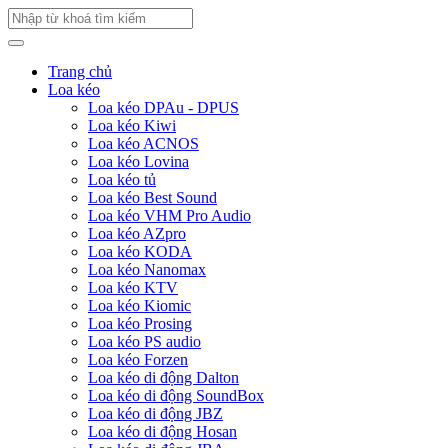
Trang chủ
Loa kéo
Loa kéo DPAu - DPUS
Loa kéo Kiwi
Loa kéo ACNOS
Loa kéo Lovina
Loa kéo tủ
Loa kéo Best Sound
Loa kéo VHM Pro Audio
Loa kéo AZpro
Loa kéo KODA
Loa kéo Nanomax
Loa kéo KTV
Loa kéo Kiomic
Loa kéo Prosing
Loa kéo PS audio
Loa kéo Forzen
Loa kéo di động Dalton
Loa kéo di động SoundBox
Loa kéo di động JBZ
Loa kéo di động Hosan