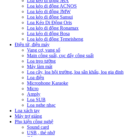
Loa kéo di động JBA
Loa kéo di động ACNOS
Loa kéo di động JMW
Loa kéo di động Sansui
Loa Kéo Di Động Oris
Loa kéo di động Ronamax
Loa kéo di động Bosa
Loa kéo di động Temeisheng
Điện tử, điện máy
Vang cơ, vang số
Main công suất, cục đẩy công suất
Loa treo tường
Máy làm mát
Loa cây, loa hội trường, loa sân khấu, loa gia đinh
Loa điện
Microphone Karaoke
Micro
Amply
Loa SUB
Loa nghe nhạc
Loa xách tay
Máy trợ giảng
Phụ kiện công nghệ
Sound card
USB , thẻ nhớ