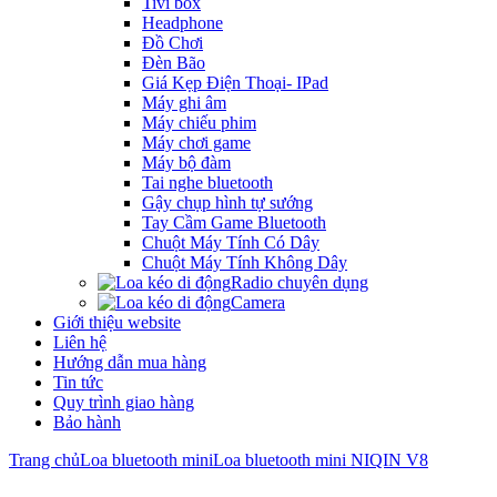
Tivi box
Headphone
Đồ Chơi
Đèn Bão
Giá Kẹp Điện Thoại- IPad
Máy ghi âm
Máy chiếu phim
Máy chơi game
Máy bộ đàm
Tai nghe bluetooth
Gậy chụp hình tự sướng
Tay Cầm Game Bluetooth
Chuột Máy Tính Có Dây
Chuột Máy Tính Không Dây
Radio chuyên dụng
Camera
Giới thiệu website
Liên hệ
Hướng dẫn mua hàng
Tin tức
Quy trình giao hàng
Bảo hành
Trang chủ
Loa bluetooth mini
Loa bluetooth mini NIQIN V8