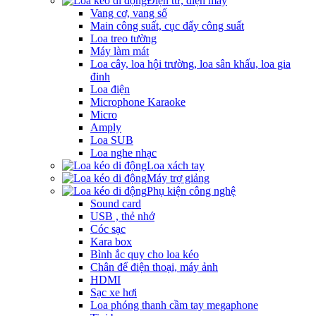
Điện tử, điện máy
Vang cơ, vang số
Main công suất, cục đẩy công suất
Loa treo tường
Máy làm mát
Loa cây, loa hội trường, loa sân khấu, loa gia
đinh
Loa điện
Microphone Karaoke
Micro
Amply
Loa SUB
Loa nghe nhạc
Loa xách tay
Máy trợ giảng
Phụ kiện công nghệ
Sound card
USB , thẻ nhớ
Cóc sạc
Kara box
Bình ắc quy cho loa kéo
Chân để điện thoại, máy ảnh
HDMI
Sạc xe hơi
Loa phóng thanh cầm tay megaphone