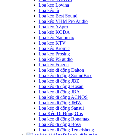
Loa kéo Lovina
Loa kéo tủ
Loa kéo Best Sound
Loa kéo VHM Pro Audio
Loa kéo AZpro
Loa kéo KODA
Loa kéo Nanomax
Loa kéo KTV
Loa kéo Kiomic
Loa kéo Prosing
Loa kéo PS audio
Loa kéo Forzen
Loa kéo di động Dalton
Loa kéo di động SoundBox
Loa kéo di động JBZ
Loa kéo di động Hosan
Loa kéo di động JBA
Loa kéo di động ACNOS
Loa kéo di động JMW
Loa kéo di động Sansui
Loa Kéo Di Động Oris
Loa kéo di động Ronamax
Loa kéo di động Bosa
Loa kéo di động Temeisheng