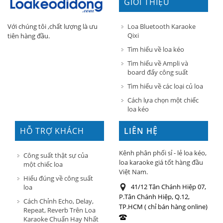
GIỚI THIỆU
Loa Bluetooth Karaoke
Với chúng tôi ,chất lượng là ưu
Qixi
tiên hàng đầu.
Tìm hiểu về loa kéo
Tìm hiểu về Ampli và
board đẩy công suất
Tìm hiểu về các loại củ loa
Cách lựa chọn một chiếc
loa kéo
HỖ TRỢ KHÁCH
LIÊN HỆ
HÀNG
Kênh phân phối sỉ - lẻ loa kéo,
Công suất thật sự của
loa karaoke giá tốt hàng đầu
một chiếc loa
Việt Nam.
Hiểu đúng về công suất
41/12 Tân Chánh Hiệp 07,
loa
P.Tân Chánh Hiệp, Q.12,
Cách Chỉnh Echo, Delay,
TP.HCM ( chỉ bán hàng online)
Repeat, Reverb Trên Loa
Karaoke Chuẩn Hay Nhất