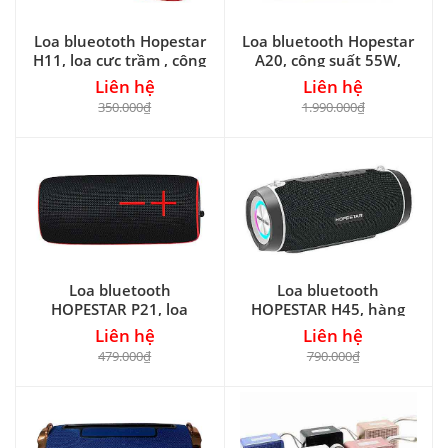
Loa blueototh Hopestar
Loa bluetooth Hopestar
H11, loa cực trầm , công
A20, công suất 55W,
suất 16W
kèm 1 micro
Liên hệ
Liên hệ
350.000₫
1.990.000₫
Loa bluetooth
Loa bluetooth
HOPESTAR P21, loa
HOPESTAR H45, hàng
chính hãng, công suất
cao cấp, công suất 10W
Liên hệ
Liên hệ
10W
479.000₫
790.000₫