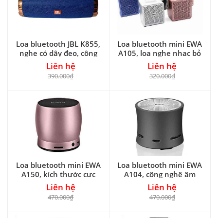
Loa bluetooth JBL K855,
Loa bluetooth mini EWA
nghe có dây đeo, công
A105, loa nghe nhạc bỏ
suất 6W
túi, RMS 8W
Liên hệ
Liên hệ
390.000₫
320.000₫
Loa bluetooth mini EWA
Loa bluetooth mini EWA
A150, kích thước cực
A104, công nghệ âm
nhỏ, RMS 5W
thanh vòm cực hay
Liên hệ
Liên hệ
470.000₫
470.000₫