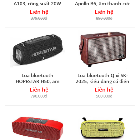
A103, công suất 20W
Apollo B6, âm thanh cực
trầm
Liên hệ
Liên hệ
379.000₫
890.000₫
Loa bluetooth
Loa bluetooth Qixi SK-
HOPESTAR H50, âm
2025, kiểu dáng cổ điển
thanh hoàn hảo
sang trọng
Liên hệ
Liên hệ
790.000₫
500.000₫