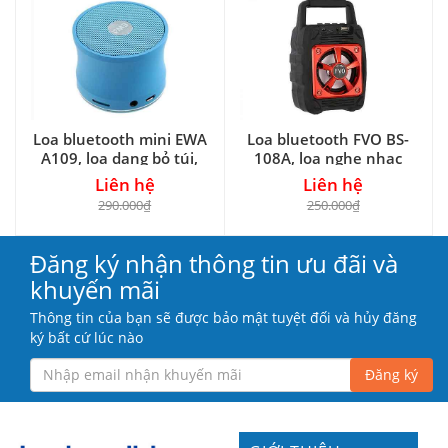
Loa bluetooth mini EWA
Loa bluetooth FVO BS-
A109, loa dạng bỏ túi,
108A, loa nghe nhạc
công suất 3W
dạng xách tay
Liên hệ
Liên hệ
290.000₫
250.000₫
Đăng ký nhận thông tin ưu đãi và
khuyến mãi
Thông tin của bạn sẽ được bảo mật tuyệt đối và hủy đăng
ký bất cứ lúc nào
Đăng ký