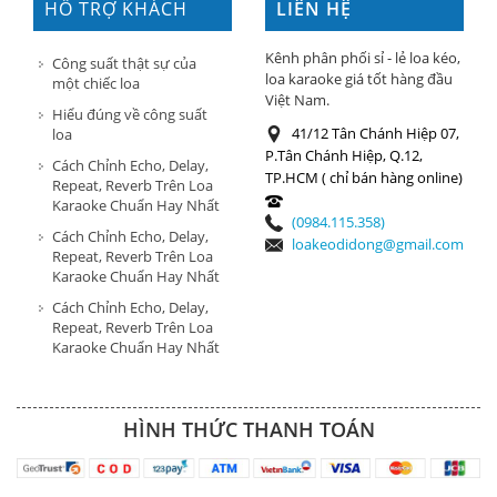
HỖ TRỢ KHÁCH
LIÊN HỆ
HÀNG
Kênh phân phối sỉ - lẻ loa kéo,
Công suất thật sự của
loa karaoke giá tốt hàng đầu
một chiếc loa
Việt Nam.
Hiểu đúng về công suất
41/12 Tân Chánh Hiệp 07,
loa
P.Tân Chánh Hiệp, Q.12,
Cách Chỉnh Echo, Delay,
TP.HCM ( chỉ bán hàng online)
Repeat, Reverb Trên Loa
Karaoke Chuẩn Hay Nhất
(0984.115.358)
Cách Chỉnh Echo, Delay,
loakeodidong@gmail.com
Repeat, Reverb Trên Loa
Karaoke Chuẩn Hay Nhất
Cách Chỉnh Echo, Delay,
Repeat, Reverb Trên Loa
Karaoke Chuẩn Hay Nhất
HÌNH THỨC THANH TOÁN