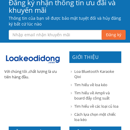
Đăng ký nhận thông tin ưu đãi và
khuyến mãi
Thông tin của bạn sẽ được bảo mật tuyệt đối và hủy đăng
ký bất cứ lúc nào
Đăng ký
GIỚI THIỆU
Loa Bluetooth Karaoke
Với chúng tôi ,chất lượng là ưu
Qixi
tiên hàng đầu.
Tìm hiểu về loa kéo
Tìm hiểu về Ampli và
board đẩy công suất
Tìm hiểu về các loại củ loa
Cách lựa chọn một chiếc
loa kéo