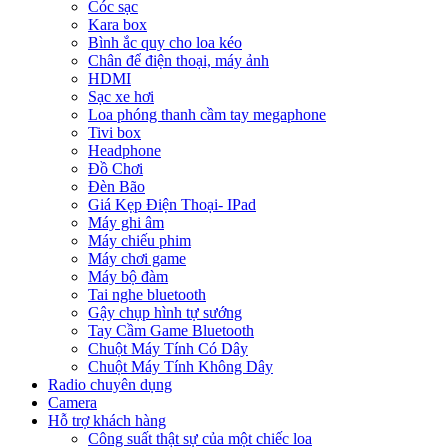
Cóc sạc
Kara box
Bình ắc quy cho loa kéo
Chân để điện thoại, máy ảnh
HDMI
Sạc xe hơi
Loa phóng thanh cầm tay megaphone
Tivi box
Headphone
Đồ Chơi
Đèn Bão
Giá Kẹp Điện Thoại- IPad
Máy ghi âm
Máy chiếu phim
Máy chơi game
Máy bộ đàm
Tai nghe bluetooth
Gậy chụp hình tự sướng
Tay Cầm Game Bluetooth
Chuột Máy Tính Có Dây
Chuột Máy Tính Không Dây
Radio chuyên dụng
Camera
Hỗ trợ khách hàng
Công suất thật sự của một chiếc loa