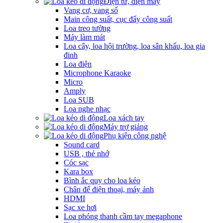
Điện tử, điện máy
Vang cơ, vang số
Main công suất, cục đẩy công suất
Loa treo tường
Máy làm mát
Loa cây, loa hội trường, loa sân khấu, loa gia
đinh
Loa điện
Microphone Karaoke
Micro
Amply
Loa SUB
Loa nghe nhạc
Loa xách tay
Máy trợ giảng
Phụ kiện công nghệ
Sound card
USB , thẻ nhớ
Cóc sạc
Kara box
Bình ắc quy cho loa kéo
Chân để điện thoại, máy ảnh
HDMI
Sạc xe hơi
Loa phóng thanh cầm tay megaphone