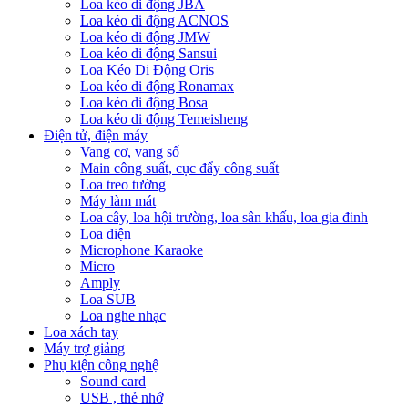
Loa kéo di động JBA
Loa kéo di động ACNOS
Loa kéo di động JMW
Loa kéo di động Sansui
Loa Kéo Di Động Oris
Loa kéo di động Ronamax
Loa kéo di động Bosa
Loa kéo di động Temeisheng
Điện tử, điện máy
Vang cơ, vang số
Main công suất, cục đẩy công suất
Loa treo tường
Máy làm mát
Loa cây, loa hội trường, loa sân khấu, loa gia đinh
Loa điện
Microphone Karaoke
Micro
Amply
Loa SUB
Loa nghe nhạc
Loa xách tay
Máy trợ giảng
Phụ kiện công nghệ
Sound card
USB , thẻ nhớ