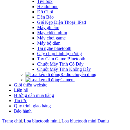
Tivi box
Headphone
Đồ Chơi
Đèn Bão
Giá Kẹp Điện Thoại- IPad
Máy ghi âm
Máy chiếu phim
Máy chơi game
Máy bộ đàm
Tai nghe bluetooth
Gậy chụp hình tự sướng
Tay Cầm Game Bluetooth
Chuột Máy Tính Có Dây
Chuột Máy Tính Không Dây
Radio chuyên dụng
Camera
Giới thiệu website
Liên hệ
Hướng dẫn mua hàng
Tin tức
Quy trình giao hàng
Bảo hành
Trang chủ
Loa bluetooth mini
Loa bluetooth mini Daniu