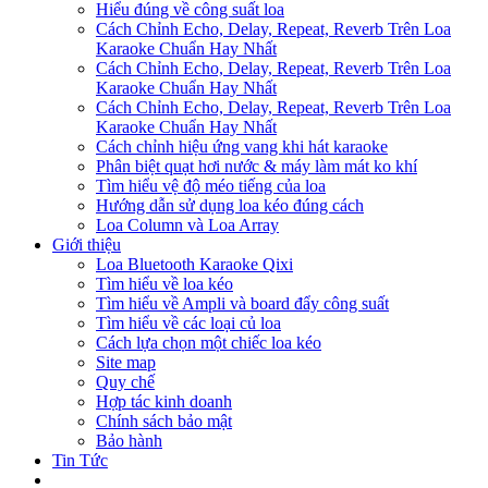
Hiểu đúng về công suất loa
Cách Chỉnh Echo, Delay, Repeat, Reverb Trên Loa
Karaoke Chuẩn Hay Nhất
Cách Chỉnh Echo, Delay, Repeat, Reverb Trên Loa
Karaoke Chuẩn Hay Nhất
Cách Chỉnh Echo, Delay, Repeat, Reverb Trên Loa
Karaoke Chuẩn Hay Nhất
Cách chỉnh hiệu ứng vang khi hát karaoke
Phân biệt quạt hơi nước & máy làm mát ko khí
Tìm hiểu vệ độ méo tiếng của loa
Hướng dẫn sử dụng loa kéo đúng cách
Loa Column và Loa Array
Giới thiệu
Loa Bluetooth Karaoke Qixi
Tìm hiểu về loa kéo
Tìm hiểu về Ampli và board đẩy công suất
Tìm hiểu về các loại củ loa
Cách lựa chọn một chiếc loa kéo
Site map
Quy chế
Hợp tác kinh doanh
Chính sách bảo mật
Bảo hành
Tin Tức