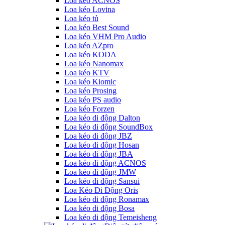
Loa kéo ACNOS
Loa kéo Lovina
Loa kéo tủ
Loa kéo Best Sound
Loa kéo VHM Pro Audio
Loa kéo AZpro
Loa kéo KODA
Loa kéo Nanomax
Loa kéo KTV
Loa kéo Kiomic
Loa kéo Prosing
Loa kéo PS audio
Loa kéo Forzen
Loa kéo di động Dalton
Loa kéo di động SoundBox
Loa kéo di động JBZ
Loa kéo di động Hosan
Loa kéo di động JBA
Loa kéo di động ACNOS
Loa kéo di động JMW
Loa kéo di động Sansui
Loa Kéo Di Động Oris
Loa kéo di động Ronamax
Loa kéo di động Bosa
Loa kéo di động Temeisheng