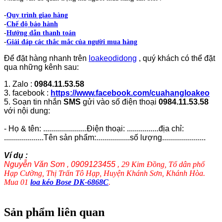
-
Quy trình giao hàng
-
Chế độ bảo hành
-
Hướng dẫn thanh toán
-
Giải đáp các thắc mắc của người mua hàng
Để đặt hàng nhanh trên
loakeodidong
, quý khách có thể đặt
qua những kênh sau:
1. Zalo :
0984.11.53.58
3. facebook :
https://www.facebook.com/cuahangloakeo
5. Soạn tin nhắn
SMS
gửi vào số điện thoại
0984.11.53.58
với nội dung:
- Họ & tên: ......................Điện thoại: ................địa chỉ:
....................Tên sản phẩm:.................số lượng......................
Ví dụ :
Nguyễn Văn Sơn , 0909123455 ,
29 Kim Đồng, Tổ dân phố
Hạp Cường, Thị Trấn Tô Hạp, Huyện Khánh Sơn, Khánh Hòa.
Mua 01
loa kéo Bose DK-6868C
.
Sản phẩm liên quan