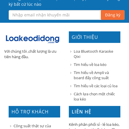
ký bất cứ lúc nào
Đăng ký
GIỚI THIỆU
Loa Bluetooth Karaoke
Với chúng tôi ,chất lượng là ưu
Qixi
tiên hàng đầu.
Tìm hiểu về loa kéo
Tìm hiểu về Ampli và
board đẩy công suất
Tìm hiểu về các loại củ loa
Cách lựa chọn một chiếc
loa kéo
HỖ TRỢ KHÁCH
LIÊN HỆ
HÀNG
Kênh phân phối sỉ - lẻ loa kéo,
Công suất thật sự của