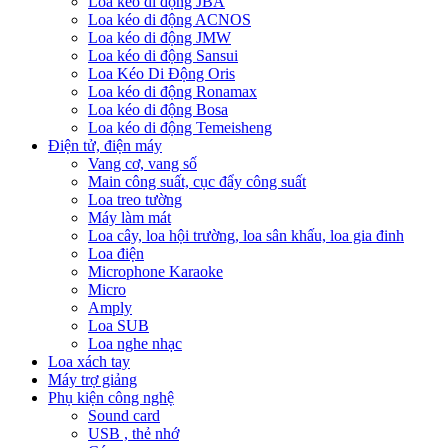
Loa kéo di động JBA
Loa kéo di động ACNOS
Loa kéo di động JMW
Loa kéo di động Sansui
Loa Kéo Di Động Oris
Loa kéo di động Ronamax
Loa kéo di động Bosa
Loa kéo di động Temeisheng
Điện tử, điện máy
Vang cơ, vang số
Main công suất, cục đẩy công suất
Loa treo tường
Máy làm mát
Loa cây, loa hội trường, loa sân khấu, loa gia đinh
Loa điện
Microphone Karaoke
Micro
Amply
Loa SUB
Loa nghe nhạc
Loa xách tay
Máy trợ giảng
Phụ kiện công nghệ
Sound card
USB , thẻ nhớ