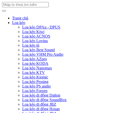
Trang chủ
Loa kéo
Loa kéo DPAu - DPUS
Loa kéo Kiwi
Loa kéo ACNOS
Loa kéo Lovina
Loa kéo tủ
Loa kéo Best Sound
Loa kéo VHM Pro Audio
Loa kéo AZpro
Loa kéo KODA
Loa kéo Nanomax
Loa kéo KTV
Loa kéo Kiomic
Loa kéo Prosing
Loa kéo PS audio
Loa kéo Forzen
Loa kéo di động Dalton
Loa kéo di động SoundBox
Loa kéo di động JBZ
Loa kéo di động Hosan