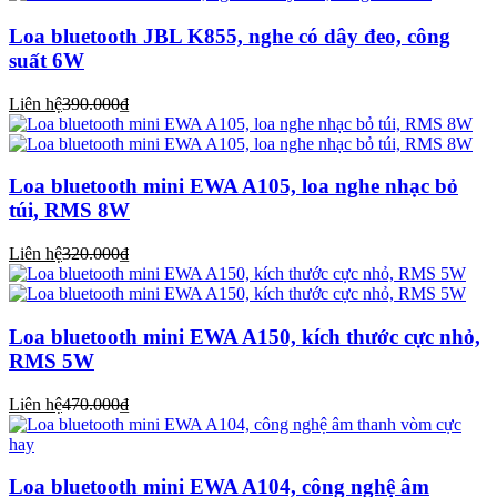
Loa bluetooth JBL K855, nghe có dây đeo, công
suất 6W
Liên hệ
390.000₫
Loa bluetooth mini EWA A105, loa nghe nhạc bỏ
túi, RMS 8W
Liên hệ
320.000₫
Loa bluetooth mini EWA A150, kích thước cực nhỏ,
RMS 5W
Liên hệ
470.000₫
Loa bluetooth mini EWA A104, công nghệ âm