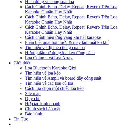
Hiểu đúng về công suất loa
Cách Chỉnh Echo, Delay, Repeat, Reverb Trên Loa
Karaoke Chuẩn Hay Nhất
Cách Chỉnh Echo, Delay, Repeat, Reverb Trên Loa
Karaoke Chuẩn Hay Nhất
Cách Chỉnh Echo, Delay, Repeat, Reverb Trên Loa
Karaoke Chuẩn Hay Nhất
Cách chỉnh hiệu ứng vang khi hát karaoke
Phân biệt quạt hơi nước & máy làm mát ko khí
Tìm hiểu vệ độ méo tiếng của loa
Hướng dẫn sử dụng loa kéo đúng cách
Loa Column và Loa Array
Giới thiệu
Loa Bluetooth Karaoke Qixi
Tìm hiểu về loa kéo
Tìm hiểu về Ampli và board đẩy công suất
Tìm hiểu về các loại củ loa
Cách lựa chọn một chiếc loa kéo
Site map
Quy chế
Hợp tác kinh doanh
Chính sách bảo mật
Bảo hành
Tin Tức