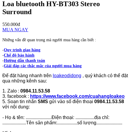
Loa bluetooth HY-BT303 Stereo
Surround
550.000đ
MUA NGAY
Những vấn đề quan trọng mà người mua hàng cần biết :
-
Quy trình giao hàng
-
Chế độ bảo hành
-
Hướng dẫn thanh toán
-
Giải đáp các thắc mắc của người mua hàng
Để đặt hàng nhanh trên
loakeodidong
, quý khách có thể đặt
qua những kênh sau:
1. Zalo :
0984.11.53.58
3. facebook :
https://www.facebook.com/cuahangloakeo
5. Soạn tin nhắn
SMS
gửi vào số điện thoại
0984.11.53.58
với nội dung:
- Họ & tên: ......................Điện thoại: ................địa chỉ:
....................Tên sản phẩm:.................số lượng......................