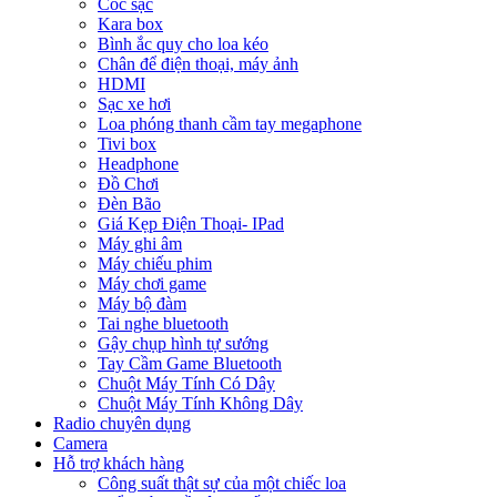
Cóc sạc
Kara box
Bình ắc quy cho loa kéo
Chân để điện thoại, máy ảnh
HDMI
Sạc xe hơi
Loa phóng thanh cầm tay megaphone
Tivi box
Headphone
Đồ Chơi
Đèn Bão
Giá Kẹp Điện Thoại- IPad
Máy ghi âm
Máy chiếu phim
Máy chơi game
Máy bộ đàm
Tai nghe bluetooth
Gậy chụp hình tự sướng
Tay Cầm Game Bluetooth
Chuột Máy Tính Có Dây
Chuột Máy Tính Không Dây
Radio chuyên dụng
Camera
Hỗ trợ khách hàng
Công suất thật sự của một chiếc loa