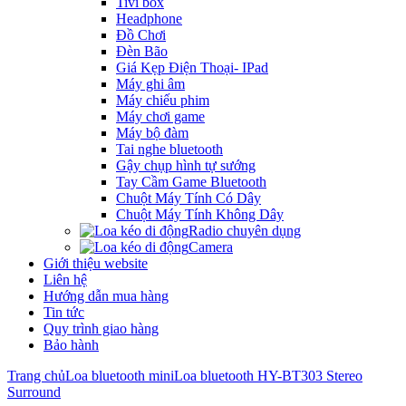
Tivi box
Headphone
Đồ Chơi
Đèn Bão
Giá Kẹp Điện Thoại- IPad
Máy ghi âm
Máy chiếu phim
Máy chơi game
Máy bộ đàm
Tai nghe bluetooth
Gậy chụp hình tự sướng
Tay Cầm Game Bluetooth
Chuột Máy Tính Có Dây
Chuột Máy Tính Không Dây
Radio chuyên dụng
Camera
Giới thiệu website
Liên hệ
Hướng dẫn mua hàng
Tin tức
Quy trình giao hàng
Bảo hành
Trang chủ
Loa bluetooth mini
Loa bluetooth HY-BT303 Stereo
Surround