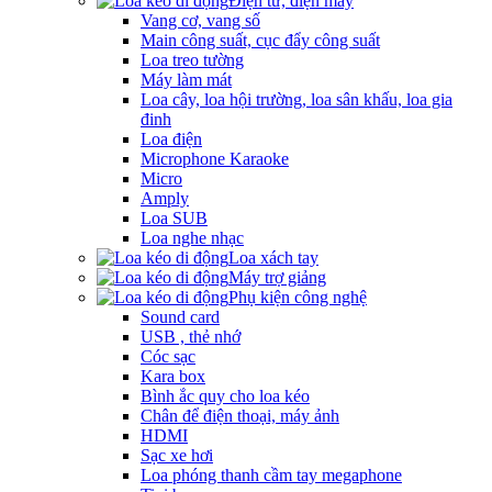
Điện tử, điện máy
Vang cơ, vang số
Main công suất, cục đẩy công suất
Loa treo tường
Máy làm mát
Loa cây, loa hội trường, loa sân khấu, loa gia
đinh
Loa điện
Microphone Karaoke
Micro
Amply
Loa SUB
Loa nghe nhạc
Loa xách tay
Máy trợ giảng
Phụ kiện công nghệ
Sound card
USB , thẻ nhớ
Cóc sạc
Kara box
Bình ắc quy cho loa kéo
Chân để điện thoại, máy ảnh
HDMI
Sạc xe hơi
Loa phóng thanh cầm tay megaphone