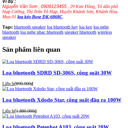
Ví dụ :
Nguyễn Văn Sơn , 0909123455 ,
29 Kim Đồng, Tổ dân phố
Hạp Cường, Thị Trấn Tô Hạp, Huyện Khánh Sơn, Khánh Hòa.
Mua 01
loa kéo Bose DK-6868C
.
Tags:
bluetooth speaker
loa bluetooth hay
loa keo
loa nghe
bluetooth
loa nghe nhac bluetooth
speaker bluetooth
wireless
speaker
Sản phẩm liên quan
Loa bluetooth SDRD SD-306S, công suất 30W
Liên hệ
890.000₫
Loa bluetooth Xdodo Star, công suất đầu ra 100W
Liên hệ
1.880.000₫
Loa bluetooth Petenhot A103, công suất 20W