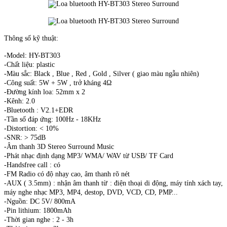
Thông số kỹ thuật:
-Model: HY-BT303
-Chất liệu: plastic
-Màu sắc: Black , Blue , Red , Gold , Silver ( giao màu ngẫu nhiên)
-Công suất: 5W + 5W , trở kháng 4Ω
-Đường kính loa: 52mm x 2
-Kênh: 2.0
-Bluetooth : V2.1+EDR
-Tần số đáp ứng: 100Hz - 18KHz
-Distortion: < 10%
-SNR: > 75dB
-Âm thanh 3D Stereo Surround Music
-Phát nhạc định dạng MP3/ WMA/ WAV từ USB/ TF Card
-Handsfree call : có
-FM Radio có độ nhạy cao, âm thanh rõ nét
-AUX ( 3.5mm) : nhận âm thanh từ : điện thoại di động, máy tính xách tay,
máy nghe nhạc MP3, MP4, destop, DVD, VCD, CD, PMP...
-Nguồn: DC 5V/ 800mA
-Pin lithium: 1800mAh
-Thời gian nghe : 2 - 3h