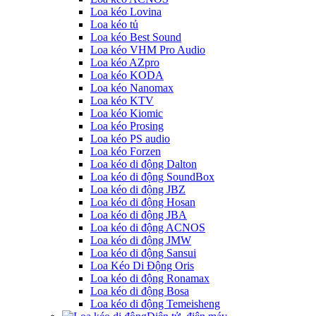
Loa kéo Lovina
Loa kéo tủ
Loa kéo Best Sound
Loa kéo VHM Pro Audio
Loa kéo AZpro
Loa kéo KODA
Loa kéo Nanomax
Loa kéo KTV
Loa kéo Kiomic
Loa kéo Prosing
Loa kéo PS audio
Loa kéo Forzen
Loa kéo di động Dalton
Loa kéo di động SoundBox
Loa kéo di động JBZ
Loa kéo di động Hosan
Loa kéo di động JBA
Loa kéo di động ACNOS
Loa kéo di động JMW
Loa kéo di động Sansui
Loa Kéo Di Động Oris
Loa kéo di động Ronamax
Loa kéo di động Bosa
Loa kéo di động Temeisheng